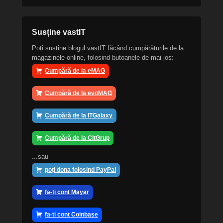
Susține vastIT
Poți susține blogul vastIT făcând cumpărăturile de la
magazinele online, folosind butoanele de mai jos:
Cumpără de la eMAG
Cumpără de la evoMAG
Cumpără de la ITGalaxy
Cumpără de la CitGrup
...sau
poți dona folosind PayPal
fa-ti cont Mayar
fa-ti cont Coinbase