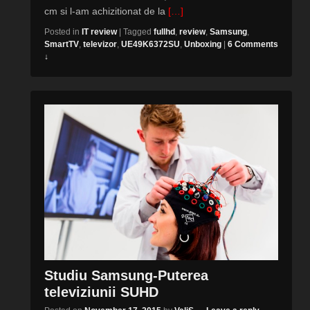
cm si l-am achizitionat de la
[…]
Posted in
IT review
|
Tagged
fullhd
,
review
,
Samsung
,
SmartTV
,
televizor
,
UE49K6372SU
,
Unboxing
|
6 Comments
↓
Studiu Samsung-Puterea
televiziunii SUHD