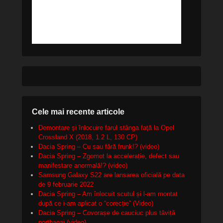
Cele mai recente articole
Demontare și înlocuire farul stânga față la Opel
Crossland X (2018, 1.2 L, 130 CP)
Dacia Spring – Cu sau fără frunk!? (video)
Dacia Spring – Zgomot la accelerație, defect sau
manifestare anormală!? (video)
Samsung Galaxy S22 are lansarea oficială pe data
de 9 februarie 2022
Dacia Spring – Am înlocuit scutul și l-am montat
după ce i-am aplicat o “corecție” (Video)
Dacia Spring – Covorașe de cauciuc plus tăviță
portbagaj (video)