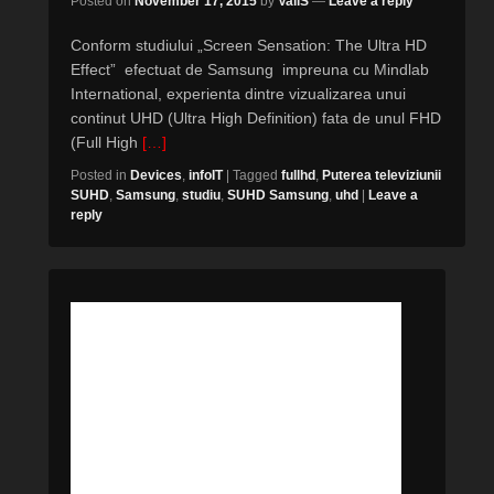
Posted on
November 17, 2015
by
ValiS
—
Leave a reply
Conform studiului „Screen Sensation: The Ultra HD
Effect” efectuat de Samsung impreuna cu Mindlab
International, experienta dintre vizualizarea unui
continut UHD (Ultra High Definition) fata de unul FHD
(Full High
[…]
Posted in
Devices
,
infoIT
|
Tagged
fullhd
,
Puterea televiziunii
SUHD
,
Samsung
,
studiu
,
SUHD Samsung
,
uhd
|
Leave a
reply