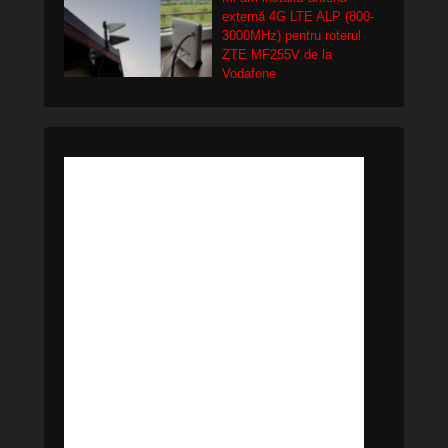
externă 4G LTE ALP (800-
3000MHz) pentru roterul
ZTE MF255V de la
Vodafone