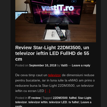
Review Star-Light 22DM3500, un
televizor ieftin LED FullHD de 55
cm
Posted on
September 10, 2018
by
ValiS
—
Leave a reply
De ceva timp caut un
televizor
de dimensiuni reduse
pentru bucatarie, iar in luna iulie la eMAG am prins o
reducere buna la Star-Light 22DM3500, un televizor
ieftin cu ecran LED
[…]
Posted in
IT review
|
Tagged
22DM3500
,
fullhd
,
Star-Light
,
televizor
,
televizor ieftin
,
televizor LED
,
tv fulhd
|
Leave a
reply