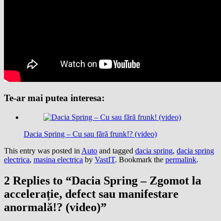
Te-ar mai putea interesa:
Dacia Spring – Cu sau fără frunk!? (video)
This entry was posted in
Auto
and tagged
dacia spring
,
dacia spring
electrica
,
masina electrica
by
VastIT
. Bookmark the
permalink
.
2 Replies to “Dacia Spring – Zgomot la
accelerație, defect sau manifestare
anormală!? (video)”