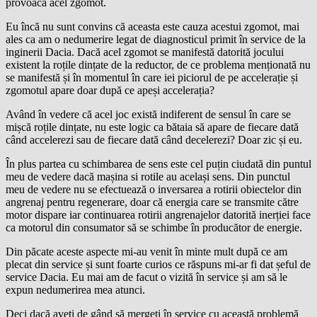
provoacă acel zgomot.
Eu încă nu sunt convins că aceasta este cauza acestui zgomot, mai
ales ca am o nedumerire legat de diagnosticul primit în service de la
inginerii Dacia. Dacă acel zgomot se manifestă datorită jocului
existent la roțile dințate de la reductor, de ce problema menționată nu
se manifestă și în momentul în care iei piciorul de pe accelerație și
zgomotul apare doar după ce apeși accelerația?
Având în vedere că acel joc există indiferent de sensul în care se
mișcă roțile dințate, nu este logic ca bătaia să apare de fiecare dată
când accelerezi sau de fiecare dată când decelerezi? Doar zic și eu.
În plus partea cu schimbarea de sens este cel puțin ciudată din puntul
meu de vedere dacă mașina si rotile au același sens. Din punctul
meu de vedere nu se efectuează o inversarea a rotirii obiectelor din
angrenaj pentru regenerare, doar că energia care se transmite către
motor dispare iar continuarea rotirii angrenajelor datorită inerției face
ca motorul din consumator să se schimbe în producător de energie.
Din păcate aceste aspecte mi-au venit în minte mult după ce am
plecat din service și sunt foarte curios ce răspuns mi-ar fi dat șeful de
service Dacia. Eu mai am de facut o vizită în service și am să le
expun nedumerirea mea atunci.
Deci dacă aveți de gând să mergeți în service cu această problemă