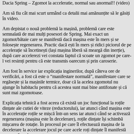
Dacia Spring – Zgomot la acceleratie, normal sau anormal!! (video)
Am să fiu cât mai scurt urmând ca detalii mai amănunțite să le găsiți
în video.
Am depistat o nouă problemă la mașină, problemă care este
semnalată de mai mulți posesori de Spring. Mai exact un
zgomot/bătaie care se manifestă dacă mașina este în mers și se
folosește regenerarea. Practic dacă ești în mers și ridici piciorul de pe
accelerație să încetinești (lași mașina liberă să meargă din inerție),
după care accelerezi vei constata faptul că scoate un zgomot pe care-
l vei resimți pentru că este transmis oarecum și prin caroserie.
Am fost în service iar explicația inginerilor, după câteva ore de
verificări, a fost că este o “manifestare normală”, manifestare care se
regăsește și la mașinile termice, doar că la acelea zgomotul nu
ajunge în habitaclu pentru că acestea sunt mai bine antifonate și că
sunt mai zgomotoase.
Explicația tehnică a fost aceea că există un joc funcțional la roțile
dințate ale cutiei de viteze (reductorului), iar atunci când mașina este
în accelerație roțile se mișcă într-un sens iar atunci când se activează
regenerarea (mașina este în decelerare), roțile dințate își schimbă
mișcarea de rotație. În procesul pe care îl efectuează mașina de la
decelerare la accelerare jocul pe care acele roți dințate îl manifestă