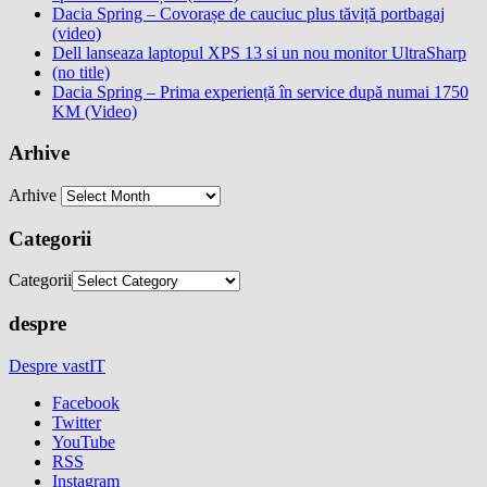
Dacia Spring – Covorașe de cauciuc plus tăviță portbagaj
(video)
Dell lanseaza laptopul XPS 13 si un nou monitor UltraSharp
(no title)
Dacia Spring – Prima experiență în service după numai 1750
KM (Video)
Arhive
Arhive
Categorii
Categorii
despre
Despre vastIT
Facebook
Twitter
YouTube
RSS
Instagram