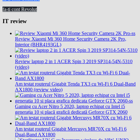
fa-ti cont Revolut
IT review
Review Xiaomi Mi 360 Home Security Camera 2K Pro,
Interior (BHR4193GL)
Review laptop 2 in 1 ACER Spin 3 2019 SP314-54N-5310
(video)
Am testat routerul Gigabit Tenda TX3 cu Wi-Fi 6 Dual-Band
AX1800 (review video)
Gaming cu Acer Nitro 5 2020, laptop echipat cu Intel i5
generația 10 și placă grafică dedicată Geforce GTX 2060
Am testat routerul Gigabit Mercusys MR70X cu Wi-Fi 6
Dual-Band AX1800