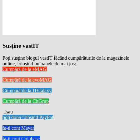
Susține vastIT
Poți susține blogul vastIT făcând cumpărăturile de la magazinele
online, folosind butoanele de mai jos:
Cumpără de la eMAG
Cumpără de la evoMAG
Cumpără de la ITGalaxy
Cumpără de la CitGrup
...sau
poți dona folosind PayPal
fa-ti cont Mayar
fa-ti cont Coinbase