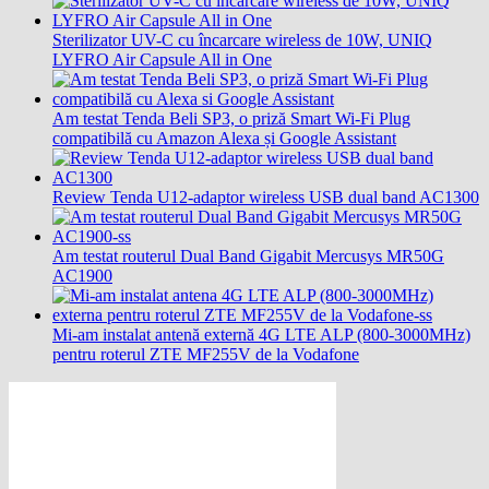
Sterilizator UV-C cu încarcare wireless de 10W, UNIQ
LYFRO Air Capsule All in One
Am testat Tenda Beli SP3, o priză Smart Wi-Fi Plug
compatibilă cu Amazon Alexa și Google Assistant
Review Tenda U12-adaptor wireless USB dual band AC1300
Am testat routerul Dual Band Gigabit Mercusys MR50G
AC1900
Mi-am instalat antenă externă 4G LTE ALP (800-3000MHz)
pentru roterul ZTE MF255V de la Vodafone