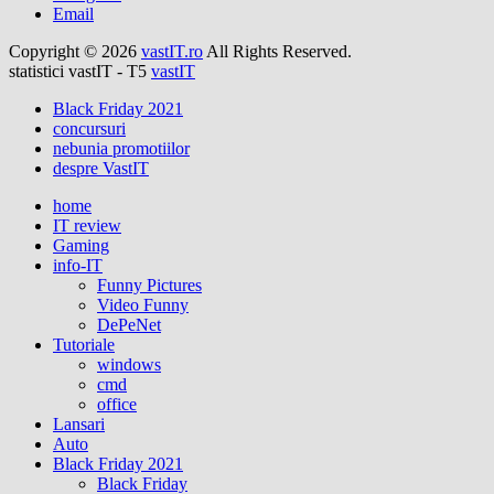
Email
Copyright © 2026
vastIT.ro
All Rights Reserved.
statistici vastIT - T5
vastIT
Black Friday 2021
concursuri
nebunia promotiilor
despre VastIT
home
IT review
Gaming
info-IT
Funny Pictures
Video Funny
DePeNet
Tutoriale
windows
cmd
office
Lansari
Auto
Black Friday 2021
Black Friday