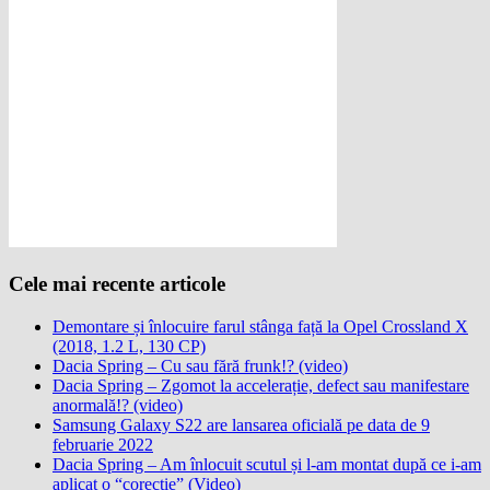
Cele mai recente articole
Demontare și înlocuire farul stânga față la Opel Crossland X
(2018, 1.2 L, 130 CP)
Dacia Spring – Cu sau fără frunk!? (video)
Dacia Spring – Zgomot la accelerație, defect sau manifestare
anormală!? (video)
Samsung Galaxy S22 are lansarea oficială pe data de 9
februarie 2022
Dacia Spring – Am înlocuit scutul și l-am montat după ce i-am
aplicat o “corecție” (Video)