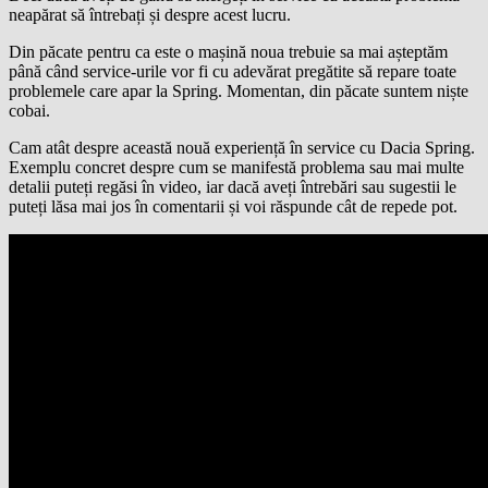
neapărat să întrebați și despre acest lucru.
Din păcate pentru ca este o mașină noua trebuie sa mai așteptăm
până când service-urile vor fi cu adevărat pregătite să repare toate
problemele care apar la Spring. Momentan, din păcate suntem niște
cobai.
Cam atât despre această nouă experiență în service cu Dacia Spring.
Exemplu concret despre cum se manifestă problema sau mai multe
detalii puteți regăsi în video, iar dacă aveți întrebări sau sugestii le
puteți lăsa mai jos în comentarii și voi răspunde cât de repede pot.