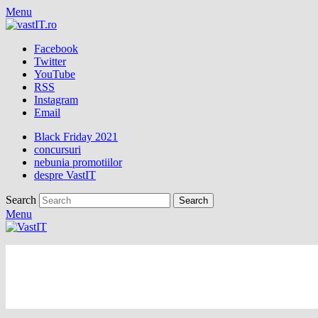
Menu
Facebook
Twitter
YouTube
RSS
Instagram
Email
Black Friday 2021
concursuri
nebunia promotiilor
despre VastIT
Search
Menu
vastIT.ro
Blog de Tehnologie