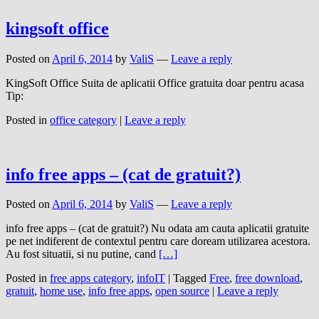
kingsoft office
Posted on
April 6, 2014
by
ValiS
—
Leave a reply
KingSoft Office Suita de aplicatii Office gratuita doar pentru acasa
Tip:
Posted in
office category
|
Leave a reply
info free apps – (cat de gratuit?)
Posted on
April 6, 2014
by
ValiS
—
Leave a reply
info free apps – (cat de gratuit?) Nu odata am cauta aplicatii gratuite
pe net indiferent de contextul pentru care doream utilizarea acestora.
Au fost situatii, si nu putine, cand
[…]
Posted in
free apps category
,
infoIT
|
Tagged
Free
,
free download
,
gratuit
,
home use
,
info free apps
,
open source
|
Leave a reply