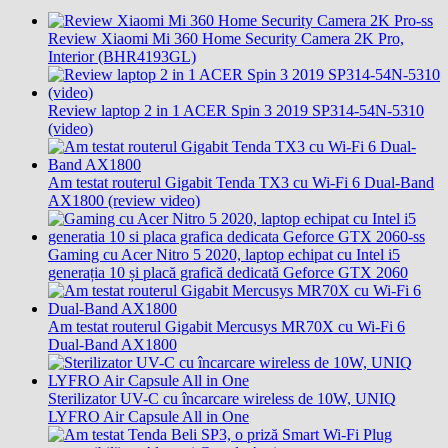
Review Xiaomi Mi 360 Home Security Camera 2K Pro,
Interior (BHR4193GL)
Review laptop 2 in 1 ACER Spin 3 2019 SP314-54N-5310
(video)
Am testat routerul Gigabit Tenda TX3 cu Wi-Fi 6 Dual-Band
AX1800 (review video)
Gaming cu Acer Nitro 5 2020, laptop echipat cu Intel i5
generația 10 și placă grafică dedicată Geforce GTX 2060
Am testat routerul Gigabit Mercusys MR70X cu Wi-Fi 6
Dual-Band AX1800
Sterilizator UV-C cu încarcare wireless de 10W, UNIQ
LYFRO Air Capsule All in One