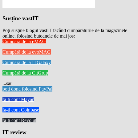
Susține vastIT
Poți susține blogul vastIT făcând cumpărăturile de la magazinele
online, folosind butoanele de mai jos:
Cumpără de la eMAG
Cumpără de la evoMAG
Cumpără de la ITGalaxy
Cumpără de la CitGrup
...sau
poți dona folosind PayPal
fa-ti cont Mayar
fa-ti cont Coinbase
fa-ti cont Revolut
IT review