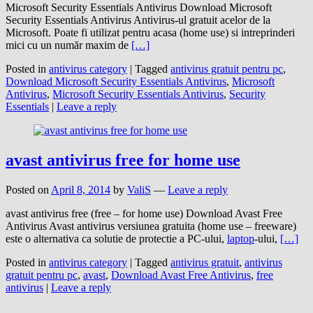
Microsoft Security Essentials Antivirus Download Microsoft
Security Essentials Antivirus Antivirus-ul gratuit acelor de la
Microsoft. Poate fi utilizat pentru acasa (home use) si intreprinderi
mici cu un număr maxim de
[…]
Posted in
antivirus category
|
Tagged
antivirus gratuit pentru pc
,
Download Microsoft Security Essentials Antivirus
,
Microsoft
Antivirus
,
Microsoft Security Essentials Antivirus
,
Security
Essentials
|
Leave a reply
avast antivirus free for home use
Posted on
April 8, 2014
by
ValiS
—
Leave a reply
avast antivirus free (free – for home use) Download Avast Free
Antivirus Avast antivirus versiunea gratuita (home use – freeware)
este o alternativa ca solutie de protectie a PC-ului,
laptop
-ului,
[…]
Posted in
antivirus category
|
Tagged
antivirus gratuit
,
antivirus
gratuit pentru pc
,
avast
,
Download Avast Free Antivirus
,
free
antivirus
|
Leave a reply