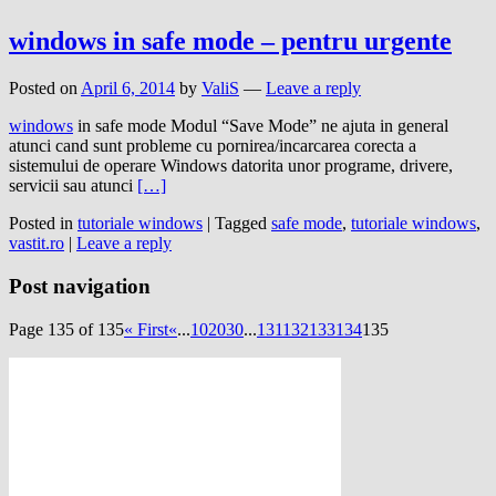
windows in safe mode – pentru urgente
Posted on
April 6, 2014
by
ValiS
—
Leave a reply
windows
in safe mode Modul “Save Mode” ne ajuta in general
atunci cand sunt probleme cu pornirea/incarcarea corecta a
sistemului de operare Windows datorita unor programe, drivere,
servicii sau atunci
[…]
Posted in
tutoriale windows
|
Tagged
safe mode
,
tutoriale windows
,
vastit.ro
|
Leave a reply
Post navigation
Page 135 of 135
« First
«
...
10
20
30
...
131
132
133
134
135