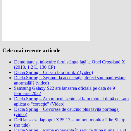
Cele mai recente articole
Demontare și înlocuire farul stânga față la Opel Crossland X
(2018, 1.2 L, 130 CP)
Dacia Spring – Cu sau fără frunk!? (video)
Dacia Spring – Zgomot la accelerație, defect sau manifestare
anormală!? (video)
Samsung Galaxy S22 are lansarea oficială pe data de 9
februarie 2022
Dacia Spring – Am înlocuit scutul și l-am montat după ce i-am
aplicat o “corecție” (Video)
Dacia Spring – Covorașe de cauciuc plus tăviță portbagaj
(video)
Dell lanseaza laptopul XPS 13 si un nou monitor UltraSharp
(no title)
Dacia Spring – Prima experiență în service după numai 1750