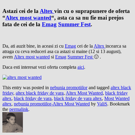
Astazi cei de la
Altex
vin cu o suprapunere de oferta
“
Altex most wanted
“, asta ca sa nu fie mai prejos
fata de cei de la
Emag
Summer Fest
.
Da, ati auzit bine, in aceasi zi cu
Emag
cei de la
Altex
incearca sa
atraga cu ceva reduceri asa ca astazi si maine (12 si 13 august),
avem
Altex most wanted
si
Emag
Summer Fest
🙂 .
Daca esti interesat vezi oferta completa
aici
.
This entry was posted in
nebunia promotiilor
and tagged
altex black
friday
,
altex black friday de vara
,
Altex Most Wanted
,
black friday
altex
,
black friday de vara
,
black friday de vara altex
,
Most Wanted
altex
,
nebunia promotiilor-Altex Most Wanted
by
ValiS
. Bookmark
the
permalink
.