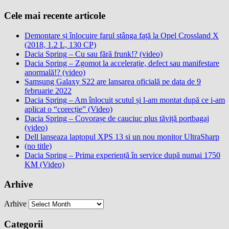
Cele mai recente articole
Demontare și înlocuire farul stânga față la Opel Crossland X
(2018, 1.2 L, 130 CP)
Dacia Spring – Cu sau fără frunk!? (video)
Dacia Spring – Zgomot la accelerație, defect sau manifestare
anormală!? (video)
Samsung Galaxy S22 are lansarea oficială pe data de 9
februarie 2022
Dacia Spring – Am înlocuit scutul și l-am montat după ce i-am
aplicat o “corecție” (Video)
Dacia Spring – Covorașe de cauciuc plus tăviță portbagaj
(video)
Dell lanseaza laptopul XPS 13 si un nou monitor UltraSharp
(no title)
Dacia Spring – Prima experiență în service după numai 1750
KM (Video)
Arhive
Arhive
Categorii