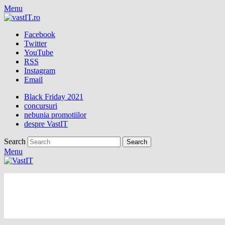
Menu
Facebook
Twitter
YouTube
RSS
Instagram
Email
Black Friday 2021
concursuri
nebunia promotiilor
despre VastIT
Search
Menu
vastIT.ro
Blog de Tehnologie