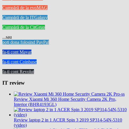
Cumpără de la evoMAG
Cumpără de la ITGalaxy
Cumpără de la CitGrup
...sau
poți dona folosind PayPal
fa-ti cont Mayar
fa-ti cont Coinbase
fa-ti cont Revolut
IT review
Review Xiaomi Mi 360 Home Security Camera 2K Pro,
Interior (BHR4193GL)
Review laptop 2 in 1 ACER Spin 3 2019 SP314-54N-5310
(video)