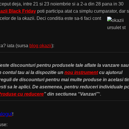
ceput deja, intre 21 si 23 noiembrie si a 2-a din 28 pana in 30
azii Black Friday
poti participa atat ca simplu cumparator, dar s
 celor de la okazii. Deci conditia este sa-ti faci cont
aza? iata (sursa
blog okazii
):
ileste discounturi pentru produsele tale aflate la vanzare sau
 contul tau ai la dispozitie un
nou instrument
cu ajutorul
 reguli de discounturi pentru mai multe produse in acelasi t
esti sa le aplici. De asemenea, pentru reduceri individuale po
Produse cu reducere
” din sectiunea “Vanzari”
“.
logul
!
use: