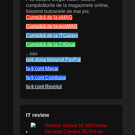
cumpărăturile de la magazinele online,
folosind butoanele de mai jos:
Cumpără de la eMAG
Cumpără de la evoMAG
Cumpără de la ITGalaxy
Cumpără de la CitGrup
...sau
poți dona folosind PayPal
fa-ti cont Mayar
fa-ti cont Coinbase
fa-ti cont Revolut
IT review