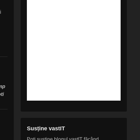
i
imp
ti
Susține vastIT
Poți susține blogul vastIT făcând