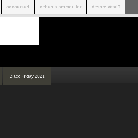
concursuri
nebunia promotiilor
despre VastIT
Black Friday 2021