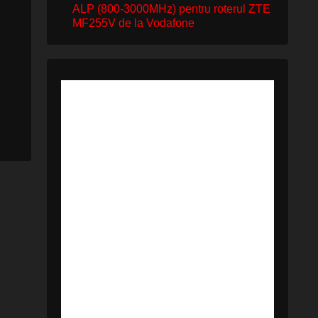
ALP (800-3000MHz) pentru roterul ZTE
MF255V de la Vodafone