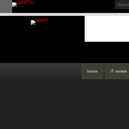
Searc
vastIT.ro
Blog de Tehnologie
Primary
Skip
Skip
home
IT review
menu
to
to
primary
secondary
content
content