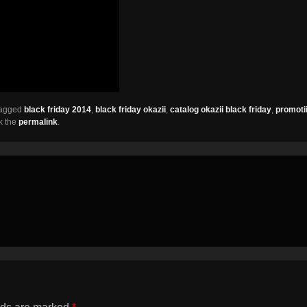
tagged
black friday 2014
,
black friday okazii
,
catalog okazii black friday
,
promoti
k the
permalink
.