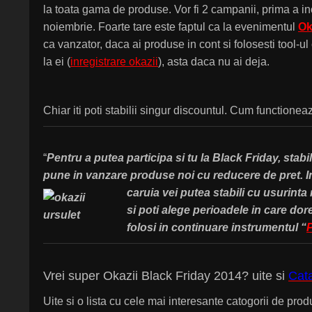
la toata gama de produse. Vor fi 2 campanii, prima a in
noiembrie. Foarte tare este faptul ca la evenimentul
Ok
ca vanzator, daca ai produse in cont
si folosesti tool-ul
la ei (
inregistrare okazii
), asta daca nu ai deja.
Chiar iti poti stabilii singur discountul. Cum functione
“
Pentru a putea participa si tu la Black Friday, stab
pune in vanzare produse noi cu reducere de pret. In
caruia vei
putea stabili cu usurinta
si poti alege perioadele in care dor
folosi in continuare instrumentul “
Vrei super Okazii Black Friday 2014? uite si
Cata
Uite si o lista cu cele mai interesante catogorii de prod