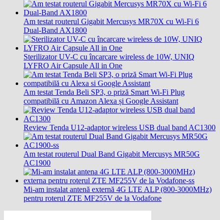
Am testat routerul Gigabit Mercusys MR70X cu Wi-Fi 6
Dual-Band AX1800
Sterilizator UV-C cu încarcare wireless de 10W, UNIQ
LYFRO Air Capsule All in One
Am testat Tenda Beli SP3, o priză Smart Wi-Fi Plug
compatibilă cu Amazon Alexa și Google Assistant
Review Tenda U12-adaptor wireless USB dual band AC1300
Am testat routerul Dual Band Gigabit Mercusys MR50G
AC1900
Mi-am instalat antenă externă 4G LTE ALP (800-3000MHz)
pentru roterul ZTE MF255V de la Vodafone