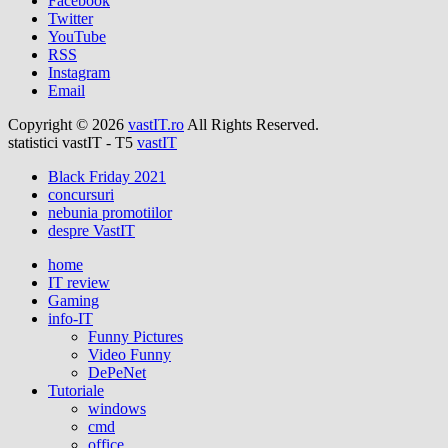
Facebook
Twitter
YouTube
RSS
Instagram
Email
Copyright © 2026
vastIT.ro
All Rights Reserved.
statistici vastIT - T5
vastIT
Black Friday 2021
concursuri
nebunia promotiilor
despre VastIT
home
IT review
Gaming
info-IT
Funny Pictures
Video Funny
DePeNet
Tutoriale
windows
cmd
office