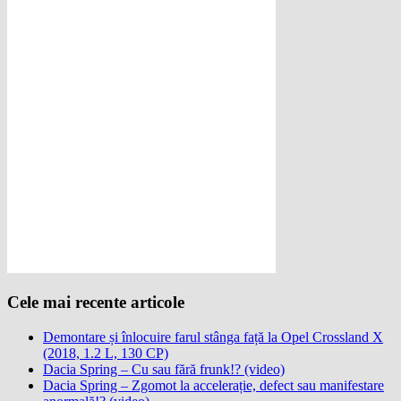
Cele mai recente articole
Demontare și înlocuire farul stânga față la Opel Crossland X
(2018, 1.2 L, 130 CP)
Dacia Spring – Cu sau fără frunk!? (video)
Dacia Spring – Zgomot la accelerație, defect sau manifestare