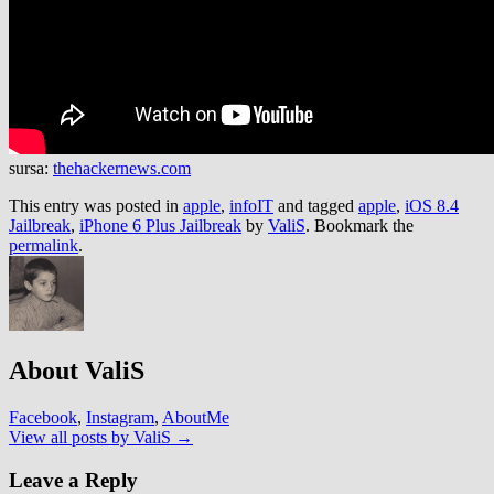
sursa:
thehackernews.com
This entry was posted in
apple
,
infoIT
and tagged
apple
,
iOS 8.4
Jailbreak
,
iPhone 6 Plus Jailbreak
by
ValiS
. Bookmark the
permalink
.
About ValiS
Facebook
,
Instagram
,
AboutMe
View all posts by ValiS
→
Leave a Reply