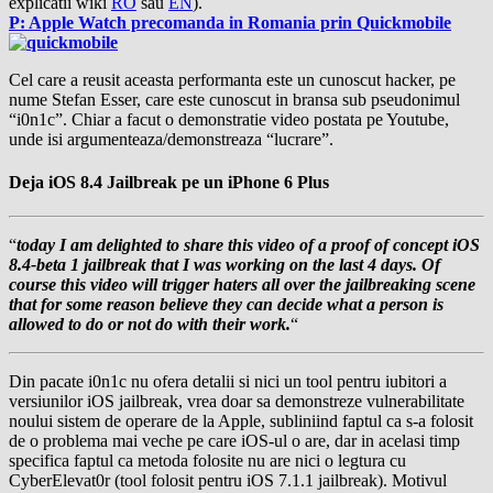
explicatii wiki
RO
sau
EN
).
P: Apple Watch precomanda in Romania prin Quickmobile
Cel care a reusit aceasta performanta este un cunoscut hacker, pe
nume
Stefan Esser,
care este cunoscut in bransa sub pseudonimul
“i0n1c”.
Chiar a facut o demonstratie video postata pe Youtube,
unde isi argumenteaza/demonstreaza “lucrare”.
Deja iOS 8.4 Jailbreak pe un iPhone 6 Plus
“
today I am delighted to share this video of a proof of concept iOS
8.4-beta 1 jailbreak that I was working on the last 4 days. Of
course this video will trigger haters all over the jailbreaking scene
that for some reason believe they can decide what a person is
allowed to do or not do with their work.
“
Din pacate
i0n1c
nu ofera detalii si nici un tool pentru iubitori a
versiunilor iOS jailbreak, vrea doar sa demonstreze vulnerabilitate
noului sistem de operare de la Apple, subliniind faptul ca s-a folosit
de o problema mai veche pe care iOS-ul o are, dar in acelasi timp
specifica faptul ca metoda folosite nu are nici o legtura cu
CyberElevat0r (tool folosit pentru iOS 7.1.1 jailbreak). Motivul