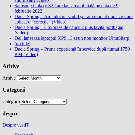
anormală!? (video)
Samsung Galaxy S22 are lansarea oficială pe data de 9
februarie 2022
Dacia Spring – Am înlocuit scutul și l-am montat după ce i-am
aplicat o “corecție” (Video)
Dacia Spring – Covorașe de cauciuc plus tăviță portbagaj
(video)
Dell lanseaza laptopul XPS 13 si un nou monitor UltraSharp
(no title)
Dacia Spring – Prima experiență în service după numai 1750
KM (Video)
Arhive
Arhive
Categorii
Categorii
despre
Despre vastIT