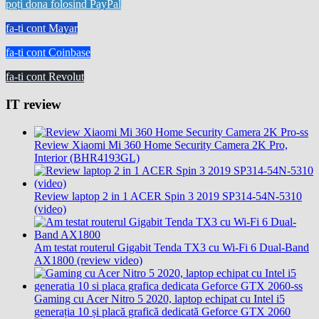
poți dona folosind PayPal
fa-ti cont Mayar
fa-ti cont Coinbase
fa-ti cont Revolut
IT review
Review Xiaomi Mi 360 Home Security Camera 2K Pro,
Interior (BHR4193GL)
Review laptop 2 in 1 ACER Spin 3 2019 SP314-54N-5310
(video)
Am testat routerul Gigabit Tenda TX3 cu Wi-Fi 6 Dual-Band
AX1800 (review video)
Gaming cu Acer Nitro 5 2020, laptop echipat cu Intel i5
generația 10 și placă grafică dedicată Geforce GTX 2060