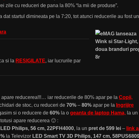
rei zile cu reduceri de pana la 80% “la mii de produse”.
a dat startul dimineata pe la 7:20, tot atunci reducerile au fost un
ara
ca si la
RESIGILATE
, iar lucrurile par
u apare reducerea!!!… iar reducerile de 80% apar pe la
Copii,
ichidari de stoc, cu reduceri de
70%
–
80%
apar pe la
Ingrijire
 gasim si o reducere de
60%
la o
geanta de laptop Hama,
la un
 totusi apare reducerea 🙂 :
r
LED Philips, 56 cm, 22PFH4000
, la un
pret de 599 lei
–
link a
2%
la Televizor
LED Smart TV 3D Philips, 147 cm, 58PUS680