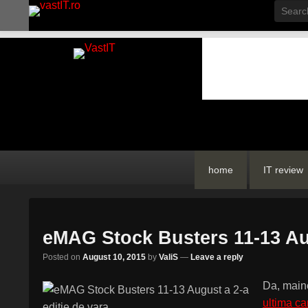
Searc
vastIT.ro
Blog de Tehnologie
Primary
Skip
Skip
home
IT review
menu
to
to
primary
secondary
content
content
eMAG Stock Busters 11-13 Aug
Posted on
August 10, 2015
by
ValiS
—
Leave a reply
Da, maine
ultima ca