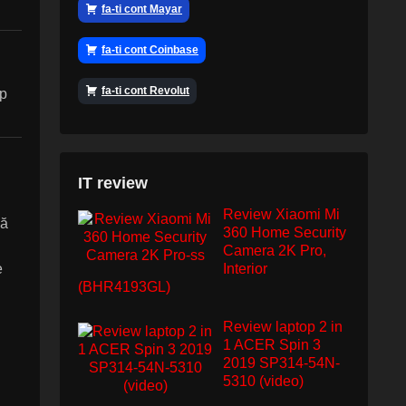
fa-ti cont Mayar
fa-ti cont Coinbase
fa-ti cont Revolut
ep
IT review
Review Xiaomi Mi
ă
360 Home Security
Camera 2K Pro,
e
Interior
(BHR4193GL)
Review laptop 2 in
1 ACER Spin 3
2019 SP314-54N-
5310 (video)