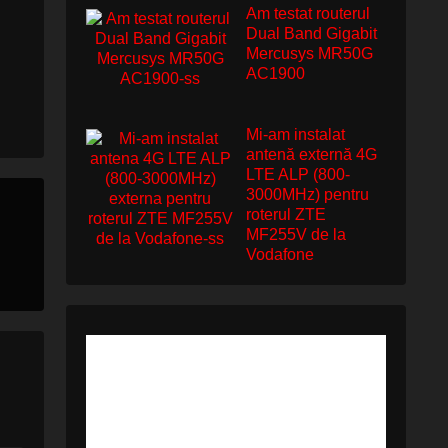
Am testat routerul
Dual Band Gigabit
Mercusys MR50G
AC1900
Mi-am instalat
antenă externă 4G
LTE ALP (800-
3000MHz) pentru
roterul ZTE
MF255V de la
Vodafone