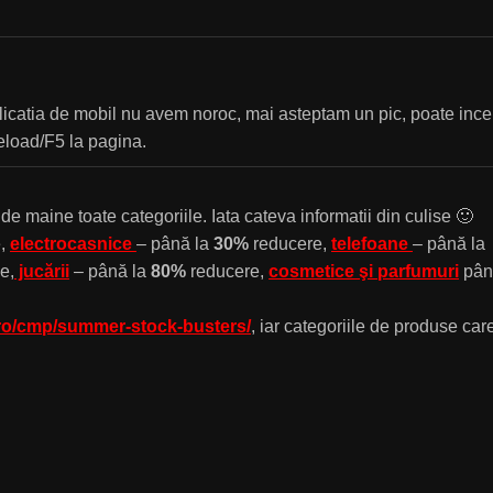
plicatia de mobil nu avem noroc, mai asteptam un pic, poate inc
reload/F5 la pagina.
 de maine toate categoriile. Iata cateva informatii din culise 🙂
e,
electrocasnice
– până la
30%
reducere,
telefoane
– până la
e,
jucării
– până la
80%
reducere,
cosmetice şi parfumuri
pân
ro/cmp/summer-stock-busters/
, iar categoriile de produse car