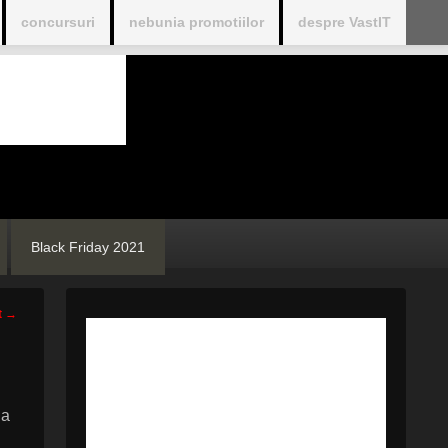
concursuri
nebunia promotiilor
despre VastIT
Black Friday 2021
t
→
la