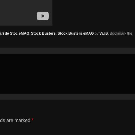
dari de Stoc eMAG
,
Stock Busters
,
Stock Busters eMAG
by
ValiS
. Bookmark the
lds are marked
*