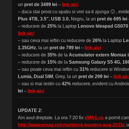
un
pret de 3499 lei
–
link aici
– daca stai prost cu spatiu si vrei sa-ti ajunga 🙂 , evi
Plus 4TB, 3.5″, USB 3.0
, Negru, la un
pret de 695 lei
– reducere de
25%
la Laptop
Lenovo Ideapad G5070 
link aici
– sau ceva mai ieftin cu reducere de
26%
la Laptop
Le
1.35GHz
, la un
pret de 799 lei
–
link aici
– reducere de
35%
de la
Acumulator extern Momax 
– reducere de
15%
de la
Samsung Galaxy S5 4G, 1
– sau poate ceva mai ieftin cu
31%
reducere si Windows
Lumia, Dual SIM
, Grey, la un
pret de 299 lei
–
link aic
– sau si mai iestin cu
42%
reducere, evident cu Android
lei
–
link aici
UPDATE 2:
Am avut dreptate. La ora 7:20 fix
eMAG.ro
a pornit ca
http://www.emag.ro/cmp/stock-busters-aug-2015/
, 