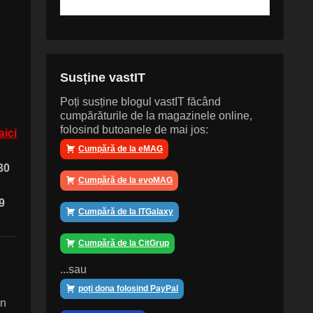
p
Susține vastIT
Poți susține blogul vastIT făcând
cumpărăturile de la magazinele online,
folosind butoanele de mai jos:
aici
Cumpără de la eMAG
30
Cumpără de la evoMAG
9
Cumpără de la ITGalaxy
Cumpără de la CitGrup
...sau
poți dona folosind PayPal
in