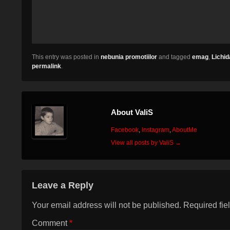
This entry was posted in
nebunia promotiilor
and tagged
emag
,
Lichi
permalink
.
About ValiS
Facebook
,
Instagram
,
AboutMe
View all posts by ValiS
→
Leave a Reply
Your email address will not be published.
Required fie
Comment
*