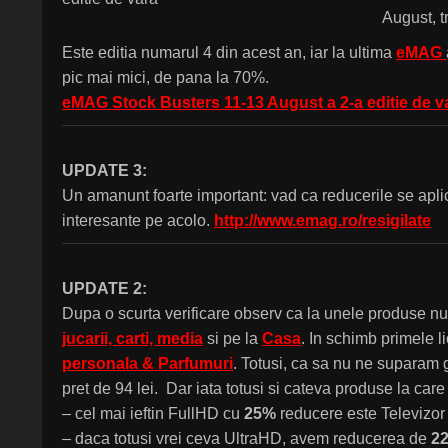
August, t
Este editia numarul 4 din acest an, iar la ultima
eMAG
pic mai mici, de pana la 70%.
eMAG Stock Busters 11-13 August a 2-a editie de v
UPDATE 3:
Un amanunt foarte important: vad ca reducerile se apli
interesante pe acolo.
http://www.emag.ro/resigilate
UPDATE 2:
Dupa o scurta verificare observ ca la unele produse n
jucarii, carti, media
si pe la
Casa
. In schimb primele l
personala & Parfumuri
. Totusi, ca sa nu ne suparam
pret de 94 lei. Dar iata totusi si cateva produse la care
– cel mai ieftin FullHD cu
25%
reducere este Televizo
– daca totusi vrei ceva UltraHD, avem reducerea de
2