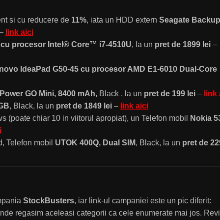
dent si cu reducere de
11%
, iata un HDD extern
Seagate Backu
–
link aici
cu procesor Intel® Core™ i7-4510U
, la un
pret de 1899 lei
–
novo IdeaPad G50-45 cu procesor AMD E1-6010 Dual-Core
iPower GO Mini, 8400 mAh
, Black , la un
pret de 199 lei
–
link 
6GB
, Black, la un
pret de 1849 lei
–
link aici
 (poate chiar 10 in viitorul apropiat), un Telefon mobil
Nokia 5
i
, Telefon mobil
UTOK 400Q, Dual SIM
, Black, la un
pret de 22
mpania
StockBusters
, iar link-ul campaniei este un pic diferit:
unde regasim aceleasi categorii ca cele enumerate mai jos. Rev