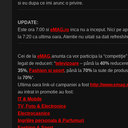
si eu dupa ce imi arunc o privire.
UPDATE:
Este ora 7:00 si
eMAG.ro
inca nu a inceput. Nici pe a
la 7:20 ca ultima oara. Atentie nu uitati sa dati refresh/
Cei de la
eMAG
anunta ca vor participa la “competiţie”
legat de reduceri: “
televizoare
– până la
40%
reducer
35%
,
Fashion şi sport
, până la
70%
la sute de produs
la
70%
“.
Ultima oara link-ul campaniei a fost
http://www.emag.
au intrat in promotie au fost:
IT & Mobile
TV, Foto & Electronice
Electrocasnice
Ingrijire personala & Parfumuri
Fashion & Sport