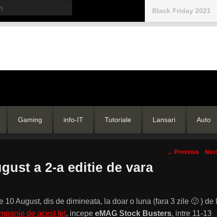
h
Black Friday 2021
Gaming
info-IT
Tutoriale
Lansari
Auto
Post
←
Previous
Nex
navigation
ust a 2-a editie de vara
 10 August, dis de dimineata, la doar o luna (fara 3 zile 🙂 ) de 
mpanie de acest fel
, incepe
eMAG Stock Busters
, intre 11-13