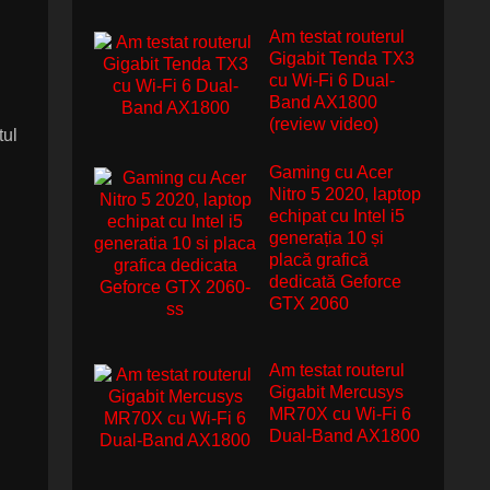
Am testat routerul
Gigabit Tenda TX3
cu Wi-Fi 6 Dual-
Band AX1800
(review video)
tul
Gaming cu Acer
Nitro 5 2020, laptop
echipat cu Intel i5
generația 10 și
placă grafică
dedicată Geforce
GTX 2060
Am testat routerul
Gigabit Mercusys
MR70X cu Wi-Fi 6
Dual-Band AX1800