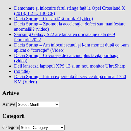
Demontare și înlocuire farul stânga față la Opel Crossland X
(2018, 1.2 L, 130 CP)
Dacia Spring – Cu sau fără frunk!? (video)
Dacia Spring – Zgomot la accelerație, defect sau manifestare
anormală!? (video)
Samsung Galaxy S22 are lansarea oficială pe data de 9
februarie 2022
Dacia Spring – Am înlocuit scutul și l-am montat după ce i-am
aplicat o “corecție” (Video)
Dacia Spring – Covorașe de cauciuc plus tăviță portbagaj
(video)
Dell lanseaza laptopul XPS 13 si un nou monitor UltraSharp
(no title)
Dacia Spring – Prima experiență în service după numai 1750
KM (Video)
Arhive
Arhive
Categorii
Categorii