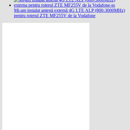
Mi-am instalat antenă externă 4G LTE ALP (800-3000MHz)
pentru roterul ZTE MF255V de la Vodafone