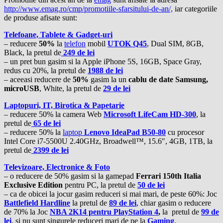
http://www.emag.ro/cmp/promotiile-sfarsitului-de-an/,
iar categoriile
de produse afisate sunt:
Telefoane, Tablete & Gadget-uri
– reducere
50%
la
telefon
mobil
UTOK Q45
, Dual SIM, 8GB,
Black, la pretul de
249 de lei
– un pret bun gasim si la Apple iPhone 5S, 16GB, Space Gray,
redus cu 20%, la pretul de
1988 de lei
– aceeasi reducere de
50%
gasim la un
cablu de date Samsung,
microUSB
, White, la pretul de
29 de lei
Laptopuri, IT, Birotica & Papetarie
– reducere 50% la camera Web
Microsoft LifeCam HD-300
, la
pretul de
65 de lei
– reducere 50% la
laptop
Lenovo IdeaPad B50-80
cu procesor
Intel Core i7-5500U 2.40GHz, Broadwell™, 15.6″, 4GB, 1TB, la
pretul de
2399 de lei
Televizoare, Electronice & Foto
– o reducere de 50% gasim si la gamepad
Ferrari 150th Italia
Exclusive Edition
pentru PC, la pretul de
50 de lei
– ca de obicei la jocur gasim reduceri si mai mari, de peste 60%: Joc
Battlefield Hardline
la pretul de
89 de lei
, chiar gasim o reducere
de 70% la Joc
NBA 2K14 pentru PlayStation 4
,
la pretul de
99 de
lei
, si nu sunt singurele reduceri mari de pe la
Gaming
.