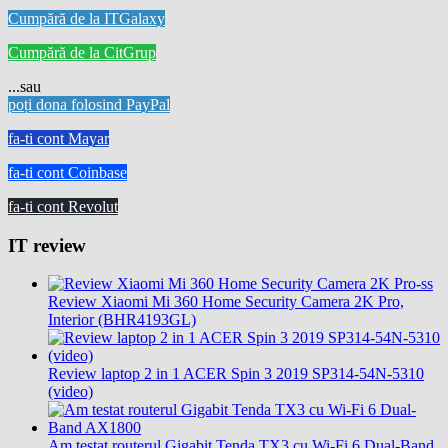
Cumpără de la ITGalaxy
Cumpără de la CitGrup
...sau
poți dona folosind PayPal
fa-ti cont Mayar
fa-ti cont Coinbase
fa-ti cont Revolut
IT review
Review Xiaomi Mi 360 Home Security Camera 2K Pro,
Interior (BHR4193GL)
Review laptop 2 in 1 ACER Spin 3 2019 SP314-54N-5310
(video)
Am testat routerul Gigabit Tenda TX3 cu Wi-Fi 6 Dual-Band