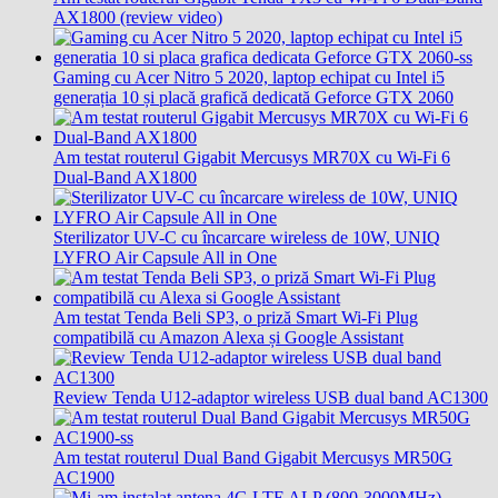
AX1800 (review video)
Gaming cu Acer Nitro 5 2020, laptop echipat cu Intel i5
generația 10 și placă grafică dedicată Geforce GTX 2060
Am testat routerul Gigabit Mercusys MR70X cu Wi-Fi 6
Dual-Band AX1800
Sterilizator UV-C cu încarcare wireless de 10W, UNIQ
LYFRO Air Capsule All in One
Am testat Tenda Beli SP3, o priză Smart Wi-Fi Plug
compatibilă cu Amazon Alexa și Google Assistant
Review Tenda U12-adaptor wireless USB dual band AC1300
Am testat routerul Dual Band Gigabit Mercusys MR50G
AC1900