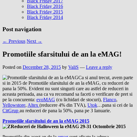
Black Friday 2017
Black Friday 2016
Black Friday 2015
Black Friday 2014
Post navigation
←
Previous
Next
→
Promotiile sfarsitului de an la eMAG!
Posted on
December 28, 2015
by
ValiS
—
Leave a reply
Ca si anul trecut, avem parte
si in 2015 de Promotiile sfarsitului de an la eMAG, cu reduceri de
pana la 50%. Evident nu sunt singurii care au astfel de reduceri in
aceasta perioada, asa ca va recomand sa faceti o verificare de pret si
pe la concurenta:
evoMAG
(cu lichidari de stocuri),
Flanco
,
Yellowstore
,
Altex
(reducere 4% din TVA),
Utok
…pana si cei de la
CitGrup
au reduceri de pana la 50%, pana pe 3 Ianuarie.
Promotiile sfarsitului de an la eMAG 2015
Promotiile din acest an de la
emag
sunt afisate la adresa