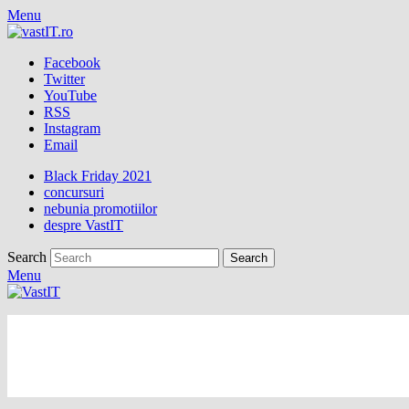
Menu
Facebook
Twitter
YouTube
RSS
Instagram
Email
Black Friday 2021
concursuri
nebunia promotiilor
despre VastIT
Search
Menu
vastIT.ro
Blog de Tehnologie