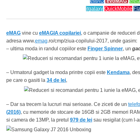
eMAG
evoMAG
elef
itgalaxy
QuickMobile
Fl
eMAG
vine cu
eMAGIA copilariei
, o campanie de reduceri d
adresa www.
emag
.ro/cmp/ziua-copilului-2017, unde gasim:
– ultima moda in randul copiilor este
Finger Spinner
, un
ga
– Urmatorul gadget la moda printre copii este
Kendama
, de
pe care o gasiti la
34 de lei
,
– Dar sa trecem la lucruri mai serioase. Ce ziceti de un
telef
(2016)
, cu memorie de stocare de 16GB si 2GB memori RA
si camera de 13MP, la pretul
979 de lei
sau resigilat (cum l-a