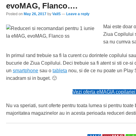
evoMAG, Flanco….
Posted on
May 26, 2017
by
ValiS
—
Leave a reply
Mai este doar 
Ziua Copilului 
sa nu cumva sa 
In primul rand trebuie sa fi la curent cu dorintele copilului sau
bucurie de Ziua Copilului. Deci trebuie sa fi atent si sti ce-
un
smartphone
sau o
tableta
nou, si de ce nu poate un Play S
incadram si in buget. 🙂
Vezi oferta eMAGIA copilarie
Nu va speriati, sunt oferte pentru toata lumea si pentru toate
majoritatea magazinelor au in acesta perioada reduceri destin