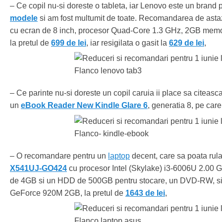
– Ce copil nu-si doreste o tableta, iar Lenovo este un brand
modele
si am fost multumit de toate. Recomandarea de asta
cu ecran de 8 inch, procesor Quad-Core 1.3 GHz, 2GB mem
la pretul de
699 de lei
, iar resigilata o gasit la
629 de lei
,
– Ce parinte nu-si doreste un copil caruia ii place sa citeasca
un
eBook Reader New Kindle Glare 6
, generatia 8, pe care
– O recomandare pentru un
laptop
decent, care sa poata rula 
X541UJ-GO424
cu procesor Intel (Skylake) i3-6006U 2.00
de 4GB si un HDD de 500GB pentru stocare, un DVD-RW, si
GeForce 920M 2GB, la pretul de
1643 de lei
,