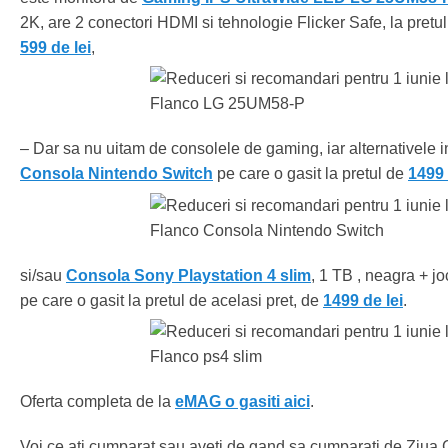
2K, are 2 conectori HDMI si tehnologie Flicker Safe, la pretu
599 de lei
,
– Dar sa nu uitam de consolele de gaming, iar alternativele i
Consola Nintendo Switch
pe care o gasit la pretul de
1499 
si/sau
Consola Sony Playstation 4 slim
, 1 TB , neagra + 
pe care o gasit la pretul de acelasi pret, de
1499 de lei
.
Oferta completa de la
eMAG o gasiti aici
.
Voi ce ati cumparat sau aveti de gand sa cumparati de Ziua 