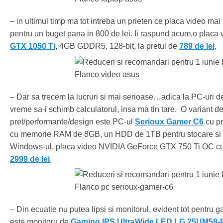
– in ultimul timp ma tot intreba un prieten ce placa video ma
pentru un buget pana in 800 de lei. Ii raspund acum,o placa 
GTX 1050 Ti
, 4GB GDDR5, 128-bit, la pretul de
789 de lei
,
– Dar sa trecem la lucruri si mai serioase…adica la PC-uri 
vreme sa-i schimb calculatorul, insa ma tin tare. O variant 
pret/performante/design este PC-ul
Serioux Gamer C6
cu pr
cu memorie RAM de 8GB, un HDD de 1TB pentru stocare si 
Windows-ul, placa video NVIDIA GeForce GTX 750 Ti OC c
2999 de lei
,
– Din ecuatie nu putea lipsi si monitorul, evident tot pentru ga
este monitoru de
Gaming IPS UltraWide LED LG 25UM58-