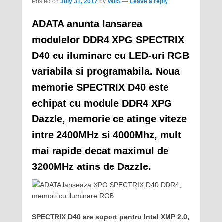
Posted on
July 31, 2017
by
ValiS
—
Leave a reply
ADATA anunta lansarea
modulelor DDR4 XPG SPECTRIX
D40 cu iluminare cu LED-uri RGB
variabila si programabila. Noua
memorie SPECTRIX D40 este
echipat cu module DDR4 XPG
Dazzle, memorie ce atinge viteze
intre 2400MHz si 4000Mhz, mult
mai rapide decat maximul de
3200MHz atins de Dazzle.
SPECTRIX D40 are suport pentru Intel XMP 2.0,