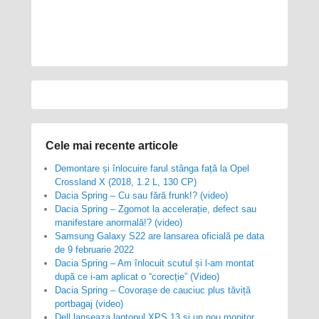
Cele mai recente articole
Demontare și înlocuire farul stânga față la Opel
Crossland X (2018, 1.2 L, 130 CP)
Dacia Spring – Cu sau fără frunk!? (video)
Dacia Spring – Zgomot la accelerație, defect sau
manifestare anormală!? (video)
Samsung Galaxy S22 are lansarea oficială pe data
de 9 februarie 2022
Dacia Spring – Am înlocuit scutul și l-am montat
după ce i-am aplicat o “corecție” (Video)
Dacia Spring – Covorașe de cauciuc plus tăviță
portbagaj (video)
Dell lanseaza laptopul XPS 13 si un nou monitor