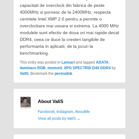
capacitati de overclock din fabrica de peste
4000MHz si pornesc de la 2400MHz, respecta
cerintele Intel XMP 2.0 pentru a permite o
overclockare mai usoara si extrema. La 4000 MHz
modulele sunt efectiv de doua ori mai rapide decat
DDR4, ceea ce duce la cresteri tangibile de
performanta in aplicatii, de la jocuri la
benchmarking.
This entry was posted in
Lansari
and tagged
ADATA
,
iluminare RGB
,
memorii
,
XPG SPECTRIX D40 DDR4
by
ValiS
. Bookmark the
permalink
.
About ValiS
Facebook
,
Instagram
,
AboutMe
View all posts by ValiS
→