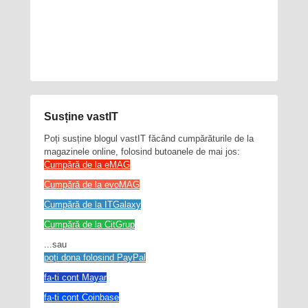
Susține vastIT
Poți susține blogul vastIT făcând cumpărăturile de la
magazinele online, folosind butoanele de mai jos:
Cumpără de la eMAG
Cumpără de la evoMAG
Cumpără de la ITGalaxy
Cumpără de la CitGrup
...sau
poți dona folosind PayPal
fa-ti cont Mayar
fa-ti cont Coinbase