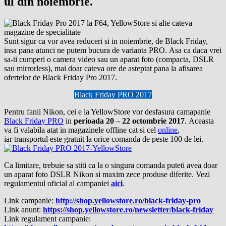
ul din noiembrie.
Sunt sigur ca vor avea reduceri si in noiembrie, de Black Friday,
insa pana atunci ne putem bucura de varianta PRO. Asa ca daca vrei
sa-ti cumperi o camera video sau un aparat foto (compacta, DSLR
sau mirrorless), mai doar cateva ore de asteptat pana la afisarea
ofertelor de Black Friday Pro 2017.
Black Friday PRO 2017
Pentru fanii Nikon, cei e la YellowStore vor desfasura camapanie
Black Friday PRO
in
perioada 20 – 22 octombrie 2017
. Aceasta
va fi valabila atat in magazinele offline cat si cel
online
,
iar transportul este gratuit la orice comanda de peste 100 de lei.
Ca limitare, trebuie sa stiti ca la o singura comanda puteti avea doar
un aparat foto DSLR Nikon si maxim zece produse diferite. Vezi
regulamentul oficial al campaniei
aici
.
Link campanie:
http://shop.yellowstore.ro/black-friday-pro
Link anunt:
https://shop.yellowstore.ro/newsletter/black-friday
Link regulament campanie: