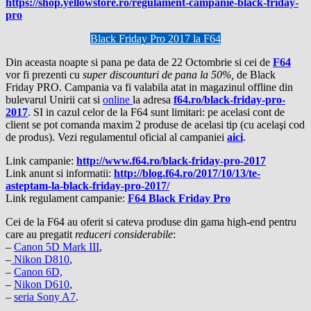
https://shop.yellowstore.ro/regulament-campanie-black-friday-
pro
Black Friday Pro 2017 la F64
Din aceasta noapte si pana pe data de 22 Octombrie si cei de
F64
vor fi prezenti cu
super discounturi de pana la 50%,
de Black
Friday PRO. Campania va fi valabila atat in magazinul offline din
bulevarul Unirii cat si
online
la adresa
f64.ro/black-friday-pro-
2017
. SI in cazul celor de la F64 sunt limitari:
pe acelasi cont de
client s
e pot comanda maxim 2 produse de acelasi tip (cu acelaşi cod
de produs). Vezi regulamentul oficial al campaniei
aici
.
Link campanie:
http://www.f64.ro/black-friday-pro-2017
Link anunt si informatii:
http://blog.f64.ro/2017/10/13/te-
asteptam-la-black-friday-pro-2017/
Link regulament campanie:
F64 Black Friday Pro
Cei de la F64 au oferit si cateva produse din gama high-end pentru
care au pregatit
reduceri considerabile
:
–
Canon 5D Mark III
,
–
Nikon D810
,
–
Canon 6D,
–
Nikon D610
,
–
seria Sony A7
.