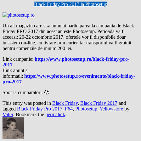
Black Friday Pro 2017 la Photosetup
Un alt magazin care si-a anuntat participarea la campania de Black
Friday PRO 2017 din acest an este Photosetup. Perioada va fi
aceeasi: 20-22 octombrie 2017, ofertele vor fi disponibile doar
in sistem on-line, cu livrare prin curier, iar transportul va fi gratuit
pentru comenzile de minim 200 lei.
Link campanie:
https://www.photosetup.ro/black-friday-pro-
2017
Link anunt si
informatii:
https://www.photosetup.ro/evenimente/black-friday-
pro-2017
Spor la cumparatori. 🙂
This entry was posted in
Black Friday
,
Black Friday 2017
and
tagged
Black Friday Pro 2017
,
F64
,
Photosetup
,
Yellowstore
by
ValiS
. Bookmark the
permalink
.