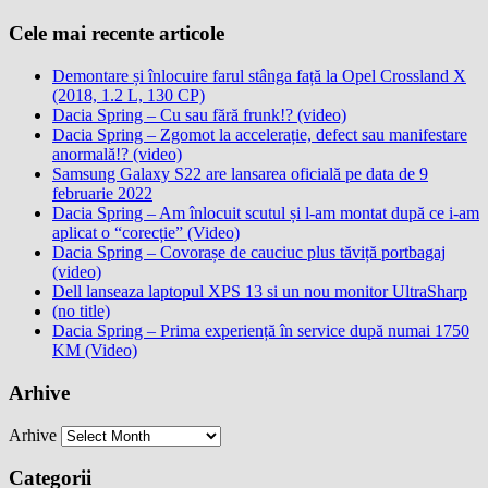
Cele mai recente articole
Demontare și înlocuire farul stânga față la Opel Crossland X
(2018, 1.2 L, 130 CP)
Dacia Spring – Cu sau fără frunk!? (video)
Dacia Spring – Zgomot la accelerație, defect sau manifestare
anormală!? (video)
Samsung Galaxy S22 are lansarea oficială pe data de 9
februarie 2022
Dacia Spring – Am înlocuit scutul și l-am montat după ce i-am
aplicat o “corecție” (Video)
Dacia Spring – Covorașe de cauciuc plus tăviță portbagaj
(video)
Dell lanseaza laptopul XPS 13 si un nou monitor UltraSharp
(no title)
Dacia Spring – Prima experiență în service după numai 1750
KM (Video)
Arhive
Arhive
Categorii