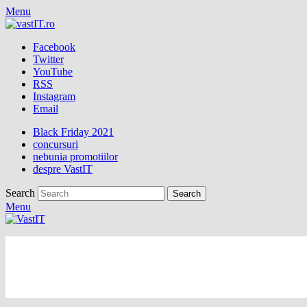
Menu
Facebook
Twitter
YouTube
RSS
Instagram
Email
Black Friday 2021
concursuri
nebunia promotiilor
despre VastIT
Search
Menu
vastIT.ro
Blog de Tehnologie