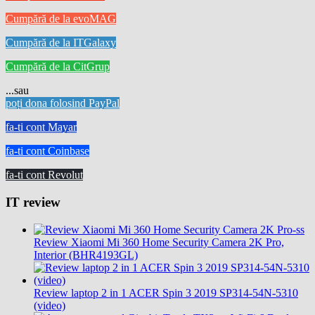
Cumpără de la evoMAG
Cumpără de la ITGalaxy
Cumpără de la CitGrup
...sau
poți dona folosind PayPal
fa-ti cont Mayar
fa-ti cont Coinbase
fa-ti cont Revolut
IT review
Review Xiaomi Mi 360 Home Security Camera 2K Pro,
Interior (BHR4193GL)
Review laptop 2 in 1 ACER Spin 3 2019 SP314-54N-5310
(video)