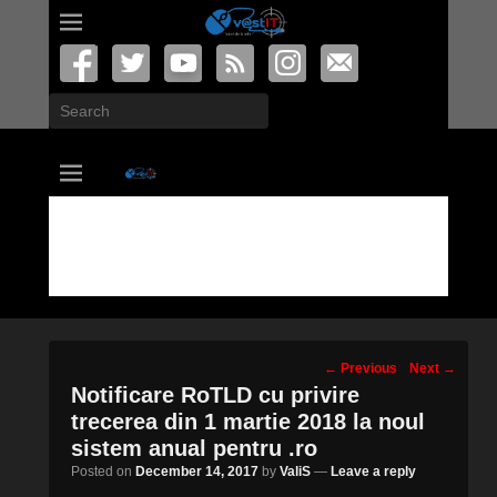
Search
vastIT.ro
Blog de Tehnologie
Post
←
Previous
Next
→
navigation
Notificare RoTLD cu privire
trecerea din 1 martie 2018 la noul
sistem anual pentru .ro
Posted on
December 14, 2017
by
ValiS
—
Leave a reply