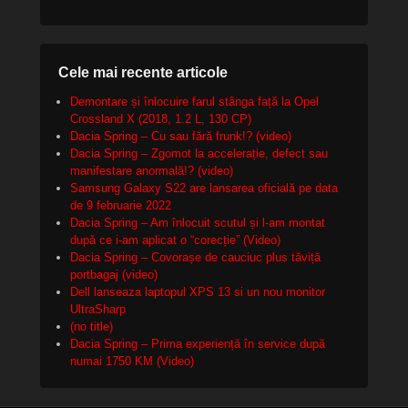
Cele mai recente articole
Demontare și înlocuire farul stânga față la Opel
Crossland X (2018, 1.2 L, 130 CP)
Dacia Spring – Cu sau fără frunk!? (video)
Dacia Spring – Zgomot la accelerație, defect sau
manifestare anormală!? (video)
Samsung Galaxy S22 are lansarea oficială pe data
de 9 februarie 2022
Dacia Spring – Am înlocuit scutul și l-am montat
după ce i-am aplicat o “corecție” (Video)
Dacia Spring – Covorașe de cauciuc plus tăviță
portbagaj (video)
Dell lanseaza laptopul XPS 13 si un nou monitor
UltraSharp
(no title)
Dacia Spring – Prima experiență în service după
numai 1750 KM (Video)