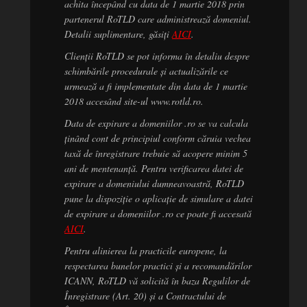
achita începând cu data de 1 martie 2018 prin
partenerul RoTLD care administrează domeniul.
Detalii suplimentare, găsiți
AICI
.
Clienții RoTLD se pot informa în detaliu despre
schimbările procedurale și actualizările ce
urmează a fi implementate din data de 1 martie
2018 accesând site-ul www.rotld.ro.
Data de expirare a domeniilor .ro se va calcula
ținând cont de principiul conform căruia vechea
taxă de înregistrare trebuie să acopere minim 5
ani de mentenanță. Pentru verificarea datei de
expirare a domeniului dumneavoastră, RoTLD
pune la dispoziție o aplicație de simulare a datei
de expirare a domeniilor .ro ce poate fi accesată
AICI
.
Pentru alinierea la practicile europene, la
respectarea bunelor practici și a recomandărilor
ICANN, RoTLD vă solicită în baza Regulilor de
Înregistrare (Art. 20) și a Contractului de