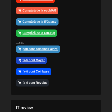
Cumpără de la evoMAG
Cumpără de la ITGalaxy
Cumpără de la CitGrup
...sau
poți dona folosind PayPal
fa-ti cont Mayar
fa-ti cont Coinbase
fa-ti cont Revolut
IT review