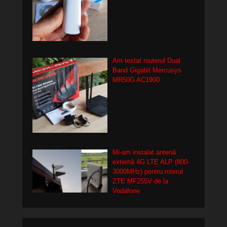
Am testat routerul Dual
Band Gigabit Mercusys
MR50G AC1900
Mi-am instalat antenă
externă 4G LTE ALP (800-
3000MHz) pentru roterul
ZTE MF255V de la
Vodafone