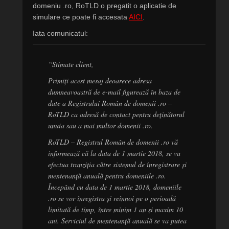
domeniu .ro, RoTLD o pregatit o aplicatie de
simulare ce poate fi accesata
AICI
.
Iata comunicatul:
“Stimate client,
Primiți acest mesaj deoarece adresa
dumneavoastră de e-mail figurează în baza de
date a Registrului Român de domenii .ro –
RoTLD ca adresă de contact pentru deținătorul
unuia sau a mai multor domenii .ro.
RoTLD – Registrul Român de domenii .ro vă
informează că la data de 1 martie 2018, se va
efectua tranziția către sistemul de înregistrare și
mentenanță anuală pentru domeniile .ro.
Începând cu data de 1 martie 2018, domeniile
.ro se vor înregistra și reînnoi pe o perioadă
limitată de timp, între minim 1 an și maxim 10
ani. Serviciul de mentenanță anuală se va putea