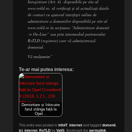
Înregistrare (Art. 4) disponibile pe site-ul
www.rotld.ro, să verificați și să actualizați datele
de contact cu ajutorul interfeței online de
administrare a domeniilor disponibilă pe site-ul
www.rotld.ro în secțiunea “Administrare domenii
-> On-Line” sau prin intermediul partenerului
RoTLD (registrar) care vă administrează
domeniul.
Vă mulțumim”
Te-ar mai putea interesa:
Demontare și înlocuire
farul stânga față la
Opel…
This entry was posted in
infoIT
,
internet
and tagged
domenii
,
ici
,
internet
,
RoTLD
by
ValiS
. Bookmark the
permalink
.