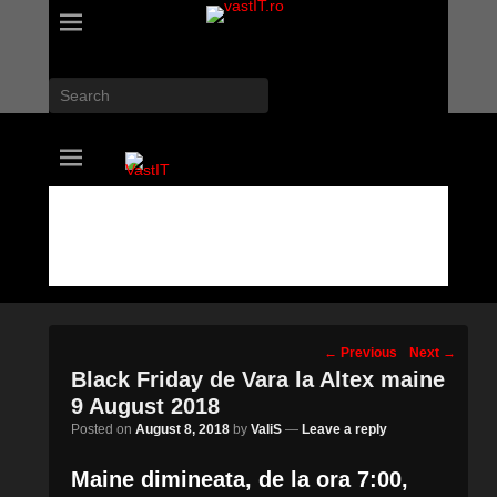
Search
vastIT.ro
Blog de Tehnologie
Post
←
Previous
Next
→
navigation
Black Friday de Vara la Altex maine
9 August 2018
Posted on
August 8, 2018
by
ValiS
—
Leave a reply
Maine dimineata, de la ora 7:00,