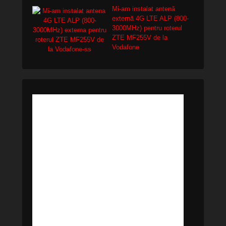
Mi-am instalat antenă
externă 4G LTE ALP (800-
3000MHz) pentru roterul
ZTE MF255V de la
Vodafone