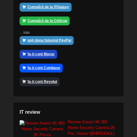
Cumpără de la ITGalaxy
Cumpără de la CitGrup
...sau
poți dona folosind PayPal
fa-ti cont Mayar
fa-ti cont Coinbase
fa-ti cont Revolut
IT review
Review Xiaomi Mi 360
Home Security Camera 2K
Pro, Interior (BHR4193GL)