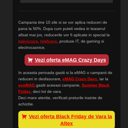
Campania tine 10 zile si se vor aplica reduceri de
pana la 50%. Dupa cum puteti vedea in teaserul
afisat mai jos, reducerile vor fi aplicate in special la
televizoare
,
telefoane
, produse IT, de gaming si
electrocasnice,
Vezi oferta eMAG Crazy Days
In aceasta perioada gasiti si la eMAG o campanii de
reduceri in desfasurare,
eMAG Crazy Days
, iar la
evoMAG
gasiti aceeasi campanie,
Summer Black
Friday
, deci tot de vara.
Deci mare atentie, verificati preturile inainte de
achizitie.
Vezi oferta Black Friday de Vara la
Altex