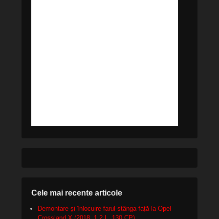
Cele mai recente articole
Demontare și înlocuire farul stânga față la Opel
Crossland X (2018, 1.2 L, 130 CP)