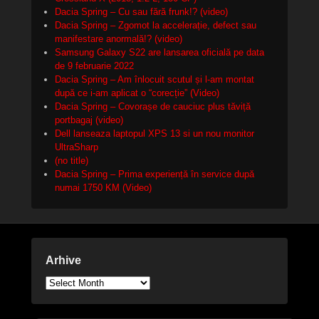
Dacia Spring – Cu sau fără frunk!? (video)
Dacia Spring – Zgomot la accelerație, defect sau
manifestare anormală!? (video)
Samsung Galaxy S22 are lansarea oficială pe data
de 9 februarie 2022
Dacia Spring – Am înlocuit scutul și l-am montat
după ce i-am aplicat o “corecție” (Video)
Dacia Spring – Covorașe de cauciuc plus tăviță
portbagaj (video)
Dell lanseaza laptopul XPS 13 si un nou monitor
UltraSharp
(no title)
Dacia Spring – Prima experiență în service după
numai 1750 KM (Video)
Arhive
Arhive