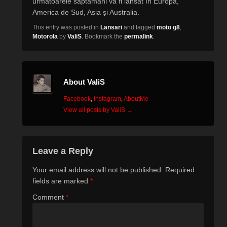
urmatoarele săptămâni va fi lansat în Europa,
America de Sud, Asia și Australia.
This entry was posted in
Lansari
and tagged
moto g8
,
Motorola
by
ValiS
. Bookmark the
permalink
.
About ValiS
Facebook
,
Instagram
,
AboutMe
View all posts by ValiS
→
Leave a Reply
Your email address will not be published.
Required
fields are marked
*
Comment
*