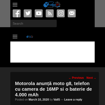
Search
vastIT.ro
Blog de Tehnologie
Post
←
Previous
Next
→
navigation
Motorola anunță moto g8, telefon
cu camera de 16MP si o baterie de
4.000 mAh
Posted on
March 10, 2020
by
ValiS
—
Leave a reply