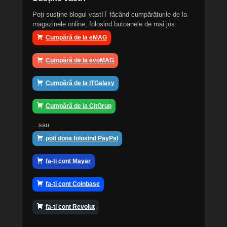
Poți susține blogul vastIT făcând cumpărăturile de la
magazinele online, folosind butoanele de mai jos:
Cumpără de la eMAG
Cumpără de la evoMAG
Cumpără de la ITGalaxy
Cumpără de la CitGrup
...sau
poți dona folosind PayPal
fa-ti cont Mayar
fa-ti cont Coinbase
fa-ti cont Revolut