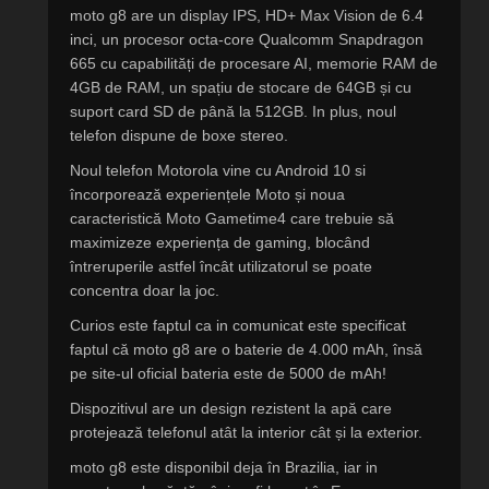
moto g8 are un display IPS, HD+ Max Vision de 6.4
inci, un procesor octa-core Qualcomm Snapdragon
665 cu capabilități de procesare AI, memorie RAM de
4GB de RAM, un spațiu de stocare de 64GB și cu
suport card SD de până la 512GB. In plus, noul
telefon dispune de boxe stereo.
Noul telefon Motorola vine cu Android 10 si
încorporează experiențele Moto și noua
caracteristică Moto Gametime4 care trebuie să
maximizeze experiența de gaming, blocând
întreruperile astfel încât utilizatorul se poate
concentra doar la joc.
Curios este faptul ca in comunicat este specificat
faptul că moto g8 are o baterie de 4.000 mAh, însă
pe site-ul oficial bateria este de 5000 de mAh!
Dispozitivul are un design rezistent la apă care
protejează telefonul atât la interior cât și la exterior.
moto g8 este disponibil deja în Brazilia, iar in