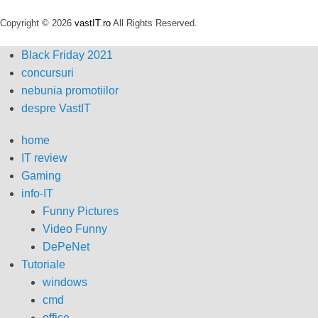
Copyright © 2026
vastIT.ro
All Rights Reserved.
Black Friday 2021
concursuri
nebunia promotiilor
despre VastIT
home
IT review
Gaming
info-IT
Funny Pictures
Video Funny
DePeNet
Tutoriale
windows
cmd
office