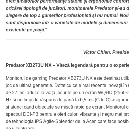
oferi jucătorilor performanțe stabile și ergonomie confort
oricărei tipologii de jucători, monitoarele Predator și-au dov
alegere de top a gamerilor profesioniști și nu numai. Noi
sunt disponibile într-o varietate de modele și dimensiuni p
existente pe piață.
”
Victor Chien, Preside
Predator XB273U NX – Viteză legendară pentru o experie
Monitorul de gaming Predator XB273U NX este destinat utiliza
joc de ultimă generație. Dotat cu cele mai recente inovații în
de 27 inci aduce la viață jocurile pe un ecran WQHD (2560×1
Hz și un timp de răspuns de până la 0,5 ms (G to G) asigurând 
și atunci când obiectele se mișcă rapid pe ecran. Monitoru
spectrul DCI-P3 pentru a oferi culori vibrante și negru mai pro
de tehnologia IPS Agile-Splendor de la Acer, care face posibil
de vizualizare.