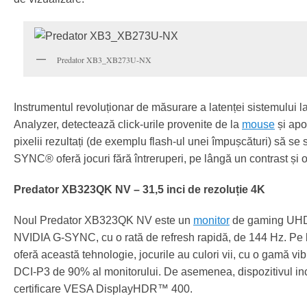
Predator XB3_XB273U-NX
Instrumentul revoluționar de măsurare a latenței sistemului 
Analyzer, detectează click-urile provenite de la
mouse
și apo
pixelii rezultați (de exemplu flash-ul unei împușcături) să s
SYNC® oferă jocuri fără întreruperi, pe lângă un contrast și o
Predator XB323QK NV – 31,5 inci de rezoluție 4K
Noul Predator XB323QK NV este un
monitor
de gaming UHD 
NVIDIA G-SYNC, cu o rată de refresh rapidă, de 144 Hz. Pe lâ
oferă această tehnologie, jocurile au culori vii, cu o gamă v
DCI-P3 de 90% al monitorului. De asemenea, dispozitivul in
certificare VESA DisplayHDR™ 400.