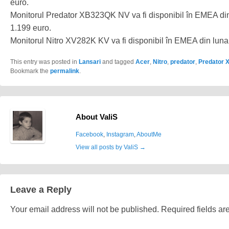
euro.
Monitorul Predator XB323QK NV va fi disponibil în EMEA din 
1.199 euro.
Monitorul Nitro XV282K KV va fi disponibil în EMEA din luna 
This entry was posted in
Lansari
and tagged
Acer
,
Nitro
,
predator
,
Predator 
Bookmark the
permalink
.
About ValiS
Facebook
,
Instagram
,
AboutMe
View all posts by ValiS
→
Leave a Reply
Your email address will not be published.
Required fields a