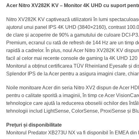
Acer Nitro XV282K KV – Monitor 4K UHD cu suport pentr
Nitro XV282K KV captivează utilizatorii în lumi spectaculoase,
ajutorul unui panel IPS 4K UHD (3840×2160), contrast 100.0
de clare și acoperire de 90% a gamutului de culoare DCI
Premium, ecranul cu rată de refresh de 144 Hz are un timp d
rapidă a cadrelor. În plus, noul Acer Nitro XV282K KV dispu
facil al celor mai recente console de gaming la 4K UHD 120
Monitorul a obținut certificarea TÜV Rheinland Eyesafe și d
Splendor IPS de la Acer pentru a asigura imagini clare, chiar ș
Noile monitoare Acer din seria Nitro XV2 dispun de Acer HDR
pentru o calitate sporită a imaginii, în timp ce Acer VisionCa
tehnologice care ajută la reducerea oboselii ochilor des întâl
tehnologii includ LightSense, ColorSense, ProxiSense și Blu
Prețuri și disponibilitate
Monitorul Predator XB273U NX va fi disponibil în EMEA din l