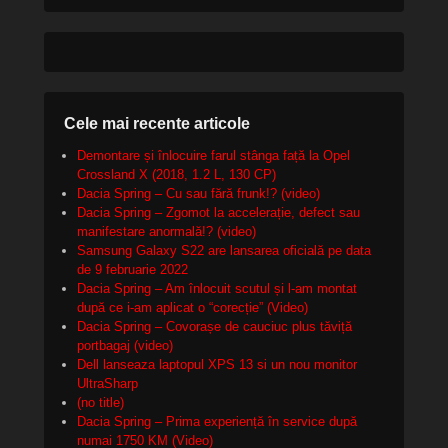
Cele mai recente articole
Demontare și înlocuire farul stânga față la Opel
Crossland X (2018, 1.2 L, 130 CP)
Dacia Spring – Cu sau fără frunk!? (video)
Dacia Spring – Zgomot la accelerație, defect sau
manifestare anormală!? (video)
Samsung Galaxy S22 are lansarea oficială pe data
de 9 februarie 2022
Dacia Spring – Am înlocuit scutul și l-am montat
după ce i-am aplicat o “corecție” (Video)
Dacia Spring – Covorașe de cauciuc plus tăviță
portbagaj (video)
Dell lanseaza laptopul XPS 13 si un nou monitor
UltraSharp
(no title)
Dacia Spring – Prima experiență în service după
numai 1750 KM (Video)