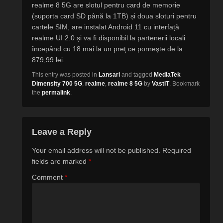
realme 8 5G are slotul pentru card de memorie
(suporta card SD până la 1TB) și doua sloturi pentru
cartele SIM, are instalat Android 11 cu interfață
realme UI 2.0 și va fi disponibil la partenerii locali
începând cu 18 mai la un preţ ce porneşte de la
879,99 lei.
This entry was posted in
Lansari
and tagged
MediaTek
Dimensity 700 5G
,
realme
,
realme 8 5G
by
VastIT
. Bookmark
the
permalink
.
Leave a Reply
Your email address will not be published.
Required
fields are marked
*
Comment
*