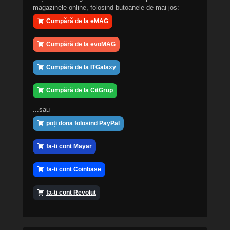
magazinele online, folosind butoanele de mai jos:
Cumpără de la eMAG
Cumpără de la evoMAG
Cumpără de la ITGalaxy
Cumpără de la CitGrup
...sau
poți dona folosind PayPal
fa-ti cont Mayar
fa-ti cont Coinbase
fa-ti cont Revolut