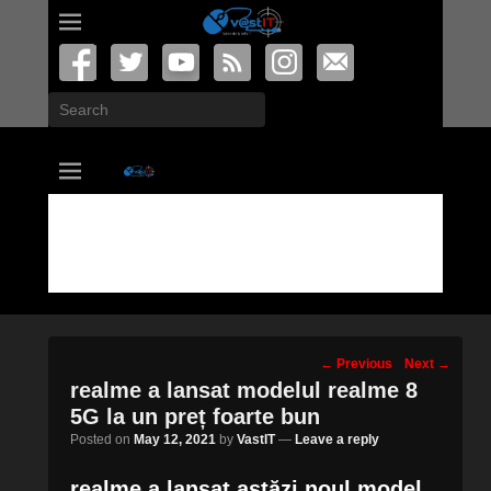
Search
vastIT.ro
Blog de Tehnologie
Post
←
Previous
Next
→
navigation
realme a lansat modelul realme 8
5G la un preț foarte bun
Posted on
May 12, 2021
by
VastIT
—
Leave a reply
realme a lansat astăzi noul model