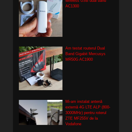
wireless USB dual band
AC1300
Am testat routerul Dual
Band Gigabit Mercusys
MR50G AC1900
Mi-am instalat antenă
externă 4G LTE ALP (800-
3000MHz) pentru roterul
ZTE MF255V de la
Vodafone