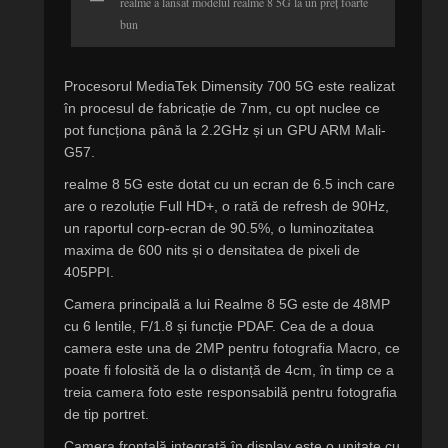
realme a lansat modelul realme 8 5G la un preț foarte
bun
Procesorul MediaTek Dimensity 700 5G este realizat
în procesul de fabricație de 7nm, cu opt nuclee ce
pot funcționa până la 2.2GHz și un GPU ARM Mali-
G57.
realme 8 5G este dotat cu un ecran de 6.5 inch care
are o rezoluție Full HD+, o rată de refresh de 90Hz,
un raportul corp-ecran de 90.5%, o luminozitatea
maxima de 600 nits și o densitatea de pixeli de
405PPI.
Camera principală a lui Realme 8 5G este de 48MP
cu 6 lentile, F/1.8 și funcție PDAF. Cea de a doua
camera este una de 2MP pentru fotografia Macro, ce
poate fi folosită de la o distanță de 4cm, în timp ce a
treia camera foto este responsabilă pentru fotografia
de tip portret.
Camera frontală integrată în display este o unitate cu