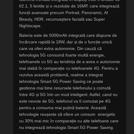
f/2.1, 5 lentile și o rezoluție de 16MP, care integrează
funcții avansate precum Portrait, Panoramic, AI
Beauty, HDR, recunoaștere facială sau Super
Nightscape.
Bateria este de 5000mAh integrată care dispune de
încărcare rapidă la 18W, dar și de o funcție unică
care va oferi extra autonomie. Din cauză că
tehnologia 5G consumă foarte multă energie,
telefoanele cu 5G au tendința de a avea o autonomie
mai slabă în comparație cu telefoanele 4G. Pentru a
rezolva această problemă, realme a integrat
tehnologia Smart 5G Power Saving ce poate
gestiona mai bine resursele telefonului ș comută
între 4G și 5G într-un mod inteligent. Astfel, cand nu
este nevoie de 5G, telefonul va fi comutat pe 4G
pentru a consuma mai puțină baterie. Această
tehnologie reușeste să ofere un consum energetic
cu 30% mai mic în comparație cu alte telefoane care
nu integrează tehnologia Smart 5G Power Saving.