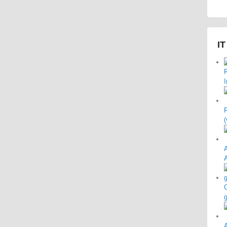
IT
(
G
g