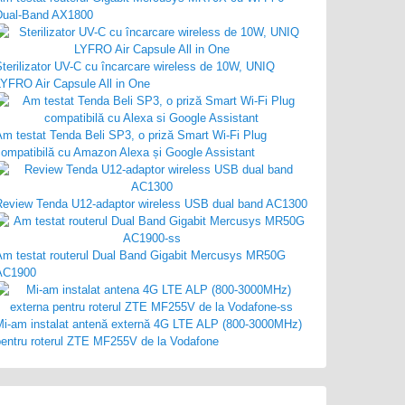
Dual-Band AX1800
terilizator UV-C cu încarcare wireless de 10W, UNIQ
LYFRO Air Capsule All in One
Am testat Tenda Beli SP3, o priză Smart Wi-Fi Plug
compatibilă cu Amazon Alexa și Google Assistant
Review Tenda U12-adaptor wireless USB dual band AC1300
Am testat routerul Dual Band Gigabit Mercusys MR50G
AC1900
Mi-am instalat antenă externă 4G LTE ALP (800-3000MHz)
pentru roterul ZTE MF255V de la Vodafone