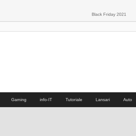
Black Friday 2021
Gaming
info-IT
Tutoriale
Lansari
Auto