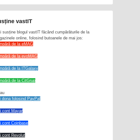
sține vastIT
i susține blogul vastIT făcând cumpărăturile de la
azinele online, folosind butoanele de mai jos:
mpără de la eMAG
mpără de la evoMAG
mpără de la ITGalaxy
pără de la CitGrup
sau
i dona folosind PayPal
ti cont Mayar
ti cont Coinbase
ti cont Revolut