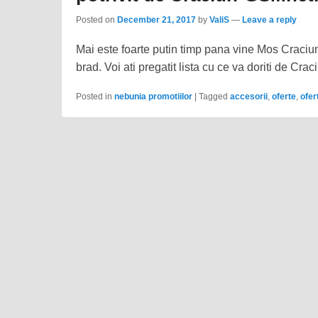
Posted on
December 21, 2017
by
ValiS
—
Leave a reply
Mai este foarte putin timp pana vine Mos Craciu
brad. Voi ati pregatit lista cu ce va doriti de Cra
Posted in
nebunia promotiilor
|
Tagged
accesorii
,
oferte
,
ofer