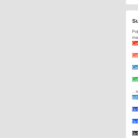
Su
Poț
mag
Cu
Cu
Cu
Cum
...
poț
fa-
fa-
fa-