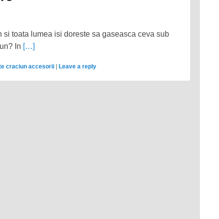
n si toata lumea isi doreste sa gaseasca ceva sub
ciun? In
[…]
te craciun accesorii
|
Leave a reply