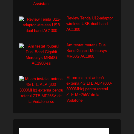
Review Tenda U12-adaptor
wireless USB dual band
AC1300
Am testat routerul Dual
Band Gigabit Mercusys
MR50G AC1900
Mi-am instalat antenă
externă 4G LTE ALP (800-
3000MHz) pentru roterul
ZTE MF255V de la
Vodafone