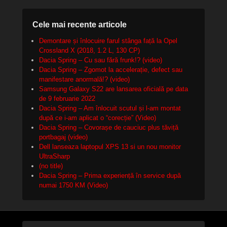
Cele mai recente articole
Demontare și înlocuire farul stânga față la Opel
Crossland X (2018, 1.2 L, 130 CP)
Dacia Spring – Cu sau fără frunk!? (video)
Dacia Spring – Zgomot la accelerație, defect sau
manifestare anormală!? (video)
Samsung Galaxy S22 are lansarea oficială pe data
de 9 februarie 2022
Dacia Spring – Am înlocuit scutul și l-am montat
după ce i-am aplicat o “corecție” (Video)
Dacia Spring – Covorașe de cauciuc plus tăviță
portbagaj (video)
Dell lanseaza laptopul XPS 13 si un nou monitor
UltraSharp
(no title)
Dacia Spring – Prima experiență în service după
numai 1750 KM (Video)