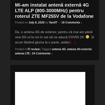
Mi-am instalat antenă externă 4G
LTE ALP (800-3000MHz) pentru
roterul ZTE MF255V de la Vodafone
Posted on
July 8, 2020
by
VastIT
—
16 Comments ↓
Da, o antena 4G de exterior, pentru că mai am până
vine 5G-ul la noi în sat să ne aducă COVID-19.
Și
acum lăsând gluma la o parte, astăzi
[…]
Posted in
IT review
|
Tagged
antena 4G
,
antena 4G exterior
,
antena LTE
|
16 Comments ↓