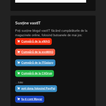
Susține vastIT
Poți susține blogul vastIT făcând cumpărăturile de la
magazinele online, folosind butoanele de mai jos:
Cumpără de la eMAG
Cumpără de la evoMAG
Cumpără de la ITGalaxy
Cumpără de la CitGrup
...sau
poți dona folosind PayPal
fa-ti cont Mayar