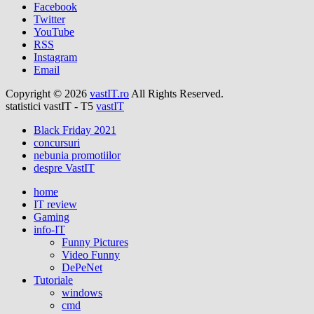
Facebook
Twitter
YouTube
RSS
Instagram
Email
Copyright © 2026
vastIT.ro
All Rights Reserved.
statistici vastIT - T5
vastIT
Black Friday 2021
concursuri
nebunia promotiilor
despre VastIT
home
IT review
Gaming
info-IT
Funny Pictures
Video Funny
DePeNet
Tutoriale
windows
cmd