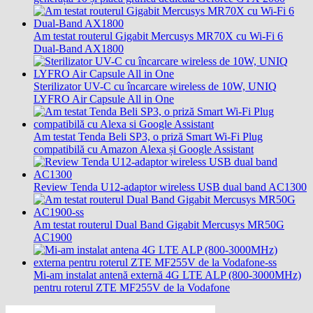
Am testat routerul Gigabit Mercusys MR70X cu Wi-Fi 6
Dual-Band AX1800
Sterilizator UV-C cu încarcare wireless de 10W, UNIQ
LYFRO Air Capsule All in One
Am testat Tenda Beli SP3, o priză Smart Wi-Fi Plug
compatibilă cu Amazon Alexa și Google Assistant
Review Tenda U12-adaptor wireless USB dual band AC1300
Am testat routerul Dual Band Gigabit Mercusys MR50G
AC1900
Mi-am instalat antenă externă 4G LTE ALP (800-3000MHz)
pentru roterul ZTE MF255V de la Vodafone