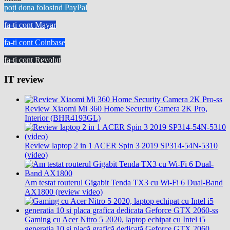
poți dona folosind PayPal
fa-ti cont Mayar
fa-ti cont Coinbase
fa-ti cont Revolut
IT review
Review Xiaomi Mi 360 Home Security Camera 2K Pro,
Interior (BHR4193GL)
Review laptop 2 in 1 ACER Spin 3 2019 SP314-54N-5310
(video)
Am testat routerul Gigabit Tenda TX3 cu Wi-Fi 6 Dual-Band
AX1800 (review video)
Gaming cu Acer Nitro 5 2020, laptop echipat cu Intel i5
generația 10 și placă grafică dedicată Geforce GTX 2060