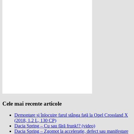
Cele mai recente articole
Demontare și înlocuire farul stânga față la Opel Crossland X
(2018, 1.2 L, 130 CP)
Dacia Spring – Cu sau fără frunk!? (video)
Dacia Spring – Zgomot la accelerație, defect sau manifestare