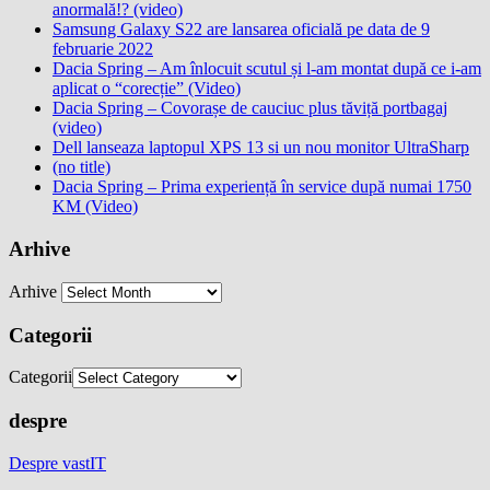
anormală!? (video)
Samsung Galaxy S22 are lansarea oficială pe data de 9
februarie 2022
Dacia Spring – Am înlocuit scutul și l-am montat după ce i-am
aplicat o “corecție” (Video)
Dacia Spring – Covorașe de cauciuc plus tăviță portbagaj
(video)
Dell lanseaza laptopul XPS 13 si un nou monitor UltraSharp
(no title)
Dacia Spring – Prima experiență în service după numai 1750
KM (Video)
Arhive
Arhive
Categorii
Categorii
despre
Despre vastIT