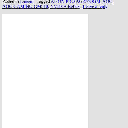
Posted in
Lansari
|
Tagged
AGON PRO AG274QGM
,
AOC
,
AOC GAMING GM510
,
NVIDIA Reflex
|
Leave a reply