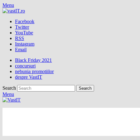
Menu
Facebook
Twitter
YouTube
RSS
Instagram
Email
Black Friday 2021
concursuri
nebunia promotiilor
despre VastIT
Search
Menu
vastIT.ro
Blog de Tehnologie