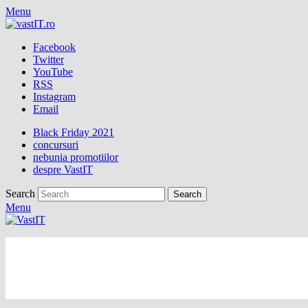
Menu
Facebook
Twitter
YouTube
RSS
Instagram
Email
Black Friday 2021
concursuri
nebunia promotiilor
despre VastIT
Search
Menu
vastIT.ro
Blog de Tehnologie