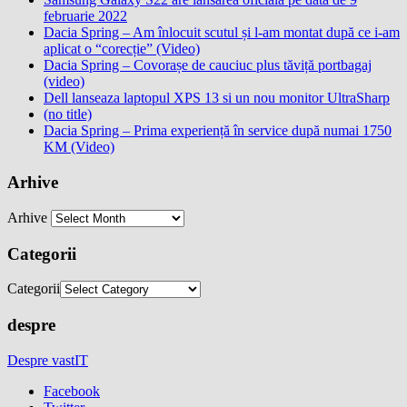
februarie 2022
Dacia Spring – Am înlocuit scutul și l-am montat după ce i-am
aplicat o “corecție” (Video)
Dacia Spring – Covorașe de cauciuc plus tăviță portbagaj
(video)
Dell lanseaza laptopul XPS 13 si un nou monitor UltraSharp
(no title)
Dacia Spring – Prima experiență în service după numai 1750
KM (Video)
Arhive
Arhive
Categorii
Categorii
despre
Despre vastIT
Facebook