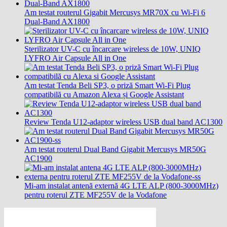
Am testat routerul Gigabit Mercusys MR70X cu Wi-Fi 6
Dual-Band AX1800
Sterilizator UV-C cu încarcare wireless de 10W, UNIQ
LYFRO Air Capsule All in One
Am testat Tenda Beli SP3, o priză Smart Wi-Fi Plug
compatibilă cu Amazon Alexa și Google Assistant
Review Tenda U12-adaptor wireless USB dual band AC1300
Am testat routerul Dual Band Gigabit Mercusys MR50G
AC1900
Mi-am instalat antenă externă 4G LTE ALP (800-3000MHz)
pentru roterul ZTE MF255V de la Vodafone