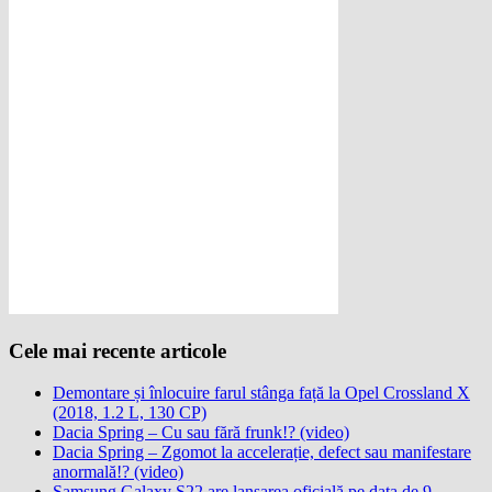
Cele mai recente articole
Demontare și înlocuire farul stânga față la Opel Crossland X
(2018, 1.2 L, 130 CP)
Dacia Spring – Cu sau fără frunk!? (video)
Dacia Spring – Zgomot la accelerație, defect sau manifestare
anormală!? (video)
Samsung Galaxy S22 are lansarea oficială pe data de 9