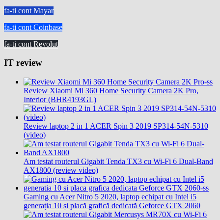
fa-ti cont Mayar
fa-ti cont Coinbase
fa-ti cont Revolut
IT review
Review Xiaomi Mi 360 Home Security Camera 2K Pro,
Interior (BHR4193GL)
Review laptop 2 in 1 ACER Spin 3 2019 SP314-54N-5310
(video)
Am testat routerul Gigabit Tenda TX3 cu Wi-Fi 6 Dual-Band
AX1800 (review video)
Gaming cu Acer Nitro 5 2020, laptop echipat cu Intel i5
generația 10 și placă grafică dedicată Geforce GTX 2060