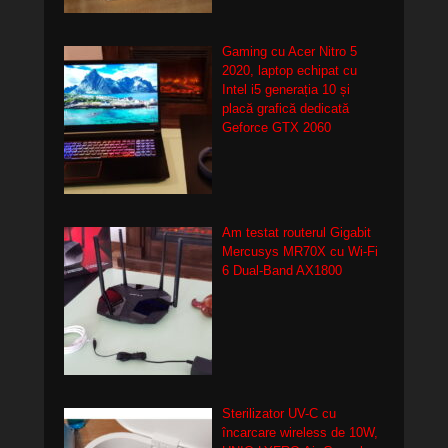
Gaming cu Acer Nitro 5
2020, laptop echipat cu
Intel i5 generația 10 și
placă grafică dedicată
Geforce GTX 2060
Am testat routerul Gigabit
Mercusys MR70X cu Wi-Fi
6 Dual-Band AX1800
Sterilizator UV-C cu
încarcare wireless de 10W,