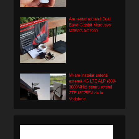
Am testat routerul Dual
Band Gigabit Mercusys
MR50G AC1900
Mi-am instalat antenă
externă 4G LTE ALP (800-
3000MHz) pentru roterul
ZTE MF255V de la
Vodafone