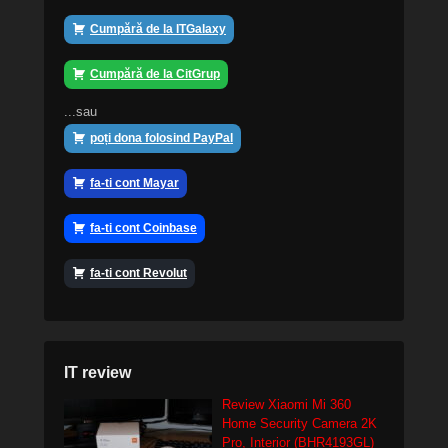
Cumpără de la ITGalaxy
Cumpără de la CitGrup
...sau
poți dona folosind PayPal
fa-ti cont Mayar
fa-ti cont Coinbase
fa-ti cont Revolut
IT review
Review Xiaomi Mi 360
Home Security Camera 2K
Pro, Interior (BHR4193GL)