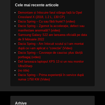
Cele mai recente articole
Demontare și înlocuire farul stânga față la Opel
Crossland X (2018, 1.2 L, 130 CP)
Dacia Spring – Cu sau fără frunk!? (video)
Dacia Spring – Zgomot la accelerație, defect sau
manifestare anormală!? (video)
Samsung Galaxy S22 are lansarea oficială pe data
de 9 februarie 2022
Dacia Spring – Am înlocuit scutul și l-am montat
după ce i-am aplicat o “corecție” (Video)
Dacia Spring – Covorașe de cauciuc plus tăviță
portbagaj (video)
Dell lanseaza laptopul XPS 13 si un nou monitor
UltraSharp
(no title)
Dacia Spring – Prima experiență în service după
numai 1750 KM (Video)
Arhive