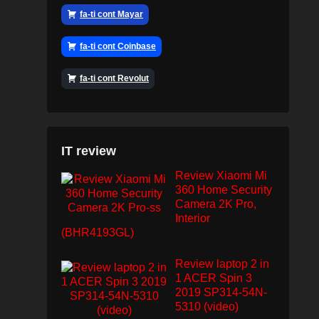
fa-ti cont Mayar
fa-ti cont Coinbase
fa-ti cont Revolut
IT review
Review Xiaomi Mi
360 Home Security
Camera 2K Pro,
Interior
(BHR4193GL)
Review laptop 2 in
1 ACER Spin 3
2019 SP314-54N-
5310 (video)