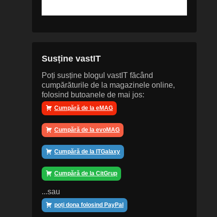
Susține vastIT
Poți susține blogul vastIT făcând
cumpărăturile de la magazinele online,
folosind butoanele de mai jos:
Cumpără de la eMAG
Cumpără de la evoMAG
Cumpără de la ITGalaxy
Cumpără de la CitGrup
...sau
poți dona folosind PayPal