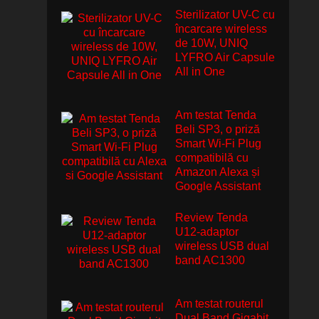
Sterilizator UV-C cu
încarcare wireless
de 10W, UNIQ
LYFRO Air Capsule
All in One
Am testat Tenda
Beli SP3, o priză
Smart Wi-Fi Plug
compatibilă cu
Amazon Alexa și
Google Assistant
Review Tenda
U12-adaptor
wireless USB dual
band AC1300
Am testat routerul
Dual Band Gigabit