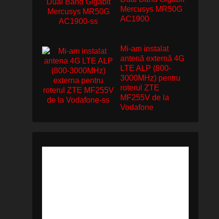
Mercusys MR50G
AC1900
Mi-am instalat
antenă externă 4G
LTE ALP (800-
3000MHz) pentru
roterul ZTE
MF255V de la
Vodafone