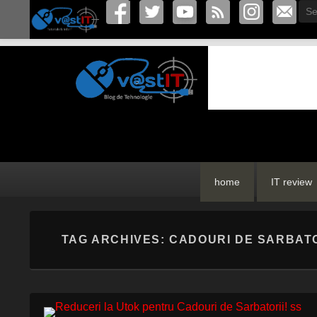
Sea
vastIT.ro
Blog de Tehnologie
Primary
Skip
Skip
home
IT review
menu
to
to
primary
secondary
content
content
TAG ARCHIVES:
CADOURI DE SARBAT