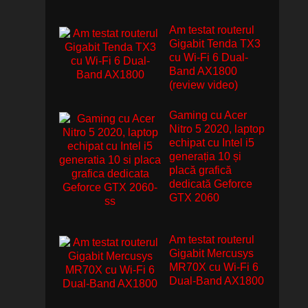
Am testat routerul
Gigabit Tenda TX3
cu Wi-Fi 6 Dual-
Band AX1800
(review video)
Gaming cu Acer
Nitro 5 2020, laptop
echipat cu Intel i5
generația 10 și
placă grafică
dedicată Geforce
GTX 2060
Am testat routerul
Gigabit Mercusys
MR70X cu Wi-Fi 6
Dual-Band AX1800