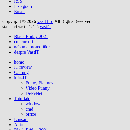
RSS
Instagram
Email
Copyright © 2026
vastIT.ro
All Rights Reserved.
statistici vastIT - T5
vastIT
Black Friday 2021
concursuri
nebunia promotiilor
despre VastIT
home
IT review
Gaming
info-IT
Funny Pictures
Video Funny
DePeNet
Tutoriale
windows
cmd
office
Lansari
Auto
Black Friday 2021