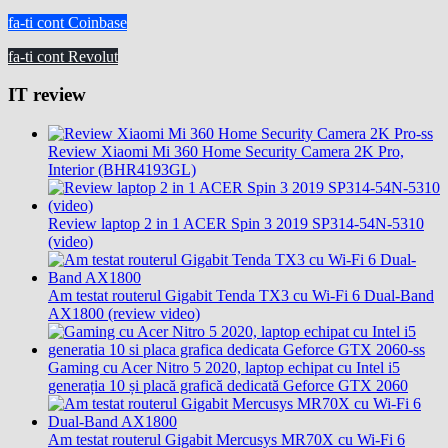
fa-ti cont Coinbase
fa-ti cont Revolut
IT review
Review Xiaomi Mi 360 Home Security Camera 2K Pro,
Interior (BHR4193GL)
Review laptop 2 in 1 ACER Spin 3 2019 SP314-54N-5310
(video)
Am testat routerul Gigabit Tenda TX3 cu Wi-Fi 6 Dual-Band
AX1800 (review video)
Gaming cu Acer Nitro 5 2020, laptop echipat cu Intel i5
generația 10 și placă grafică dedicată Geforce GTX 2060
Am testat routerul Gigabit Mercusys MR70X cu Wi-Fi 6