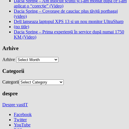
Dacia Spring – Am înlocuit scutul și l-am montat după ce i-am
aplicat o “corecție” (Video)
Dacia Spring – Covorașe de cauciuc plus tăviță portbagaj
(video)
Dell lanseaza laptopul XPS 13 si un nou monitor UltraSharp
(no title)
Dacia Spring – Prima experiență în service după numai 1750
KM (Video)
Arhive
Arhive
Categorii
Categorii
despre
Despre vastIT
Facebook
Twitter
YouTube