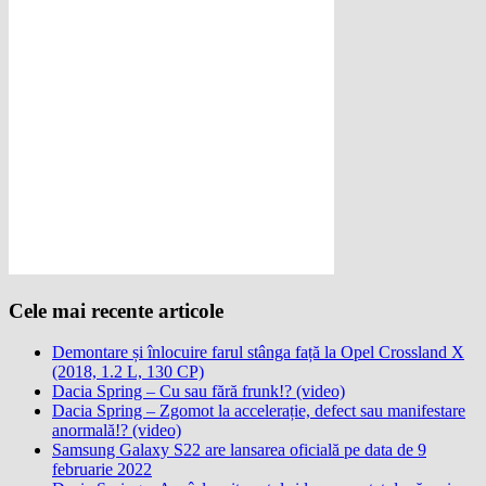
Cele mai recente articole
Demontare și înlocuire farul stânga față la Opel Crossland X
(2018, 1.2 L, 130 CP)
Dacia Spring – Cu sau fără frunk!? (video)
Dacia Spring – Zgomot la accelerație, defect sau manifestare
anormală!? (video)
Samsung Galaxy S22 are lansarea oficială pe data de 9
februarie 2022