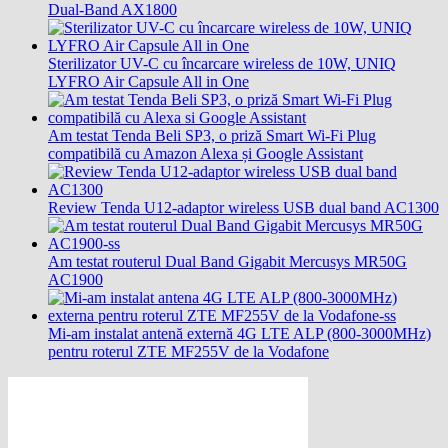
Dual-Band AX1800
Sterilizator UV-C cu încarcare wireless de 10W, UNIQ
LYFRO Air Capsule All in One
Am testat Tenda Beli SP3, o priză Smart Wi-Fi Plug
compatibilă cu Amazon Alexa și Google Assistant
Review Tenda U12-adaptor wireless USB dual band AC1300
Am testat routerul Dual Band Gigabit Mercusys MR50G
AC1900
Mi-am instalat antenă externă 4G LTE ALP (800-3000MHz)
pentru roterul ZTE MF255V de la Vodafone