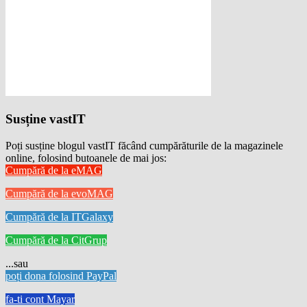
Susține vastIT
Poți susține blogul vastIT făcând cumpărăturile de la magazinele
online, folosind butoanele de mai jos:
Cumpără de la eMAG
Cumpără de la evoMAG
Cumpără de la ITGalaxy
Cumpără de la CitGrup
...sau
poți dona folosind PayPal
fa-ti cont Mayar