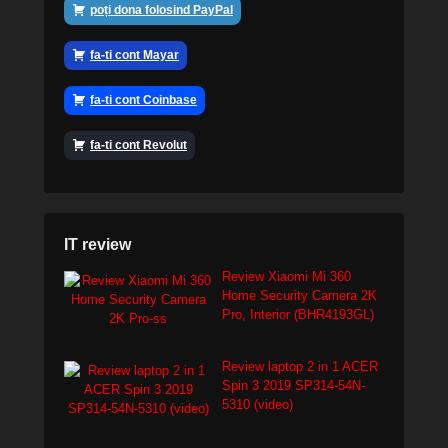
poți dona folosind PayPal
fa-ti cont Mayar
fa-ti cont Coinbase
fa-ti cont Revolut
IT review
Review Xiaomi Mi 360
Home Security Camera 2K
Pro, Interior (BHR4193GL)
Review laptop 2 in 1 ACER
Spin 3 2019 SP314-54N-
5310 (video)