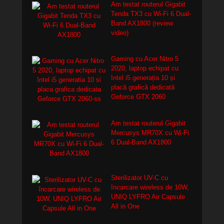
Am testat routerul Gigabit
Tenda TX3 cu Wi-Fi 6 Dual-
Band AX1800 (review
video)
Gaming cu Acer Nitro 5
2020, laptop echipat cu
Intel i5 generația 10 și
placă grafică dedicată
Geforce GTX 2060
Am testat routerul Gigabit
Mercusys MR70X cu Wi-Fi
6 Dual-Band AX1800
Sterilizator UV-C cu
încarcare wireless de 10W,
UNIQ LYFRO Air Capsule
All in One