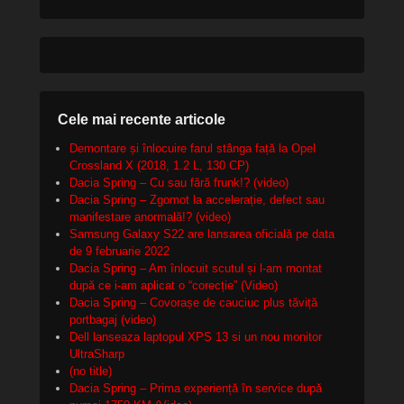
Cele mai recente articole
Demontare și înlocuire farul stânga față la Opel
Crossland X (2018, 1.2 L, 130 CP)
Dacia Spring – Cu sau fără frunk!? (video)
Dacia Spring – Zgomot la accelerație, defect sau
manifestare anormală!? (video)
Samsung Galaxy S22 are lansarea oficială pe data
de 9 februarie 2022
Dacia Spring – Am înlocuit scutul și l-am montat
după ce i-am aplicat o “corecție” (Video)
Dacia Spring – Covorașe de cauciuc plus tăviță
portbagaj (video)
Dell lanseaza laptopul XPS 13 si un nou monitor
UltraSharp
(no title)
Dacia Spring – Prima experiență în service după