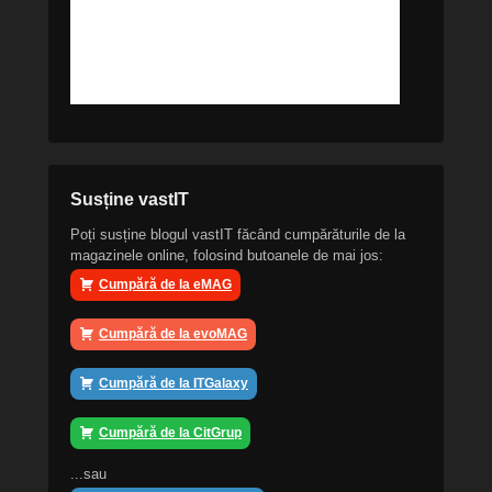
Susține vastIT
Poți susține blogul vastIT făcând cumpărăturile de la
magazinele online, folosind butoanele de mai jos:
Cumpără de la eMAG
Cumpără de la evoMAG
Cumpără de la ITGalaxy
Cumpără de la CitGrup
...sau