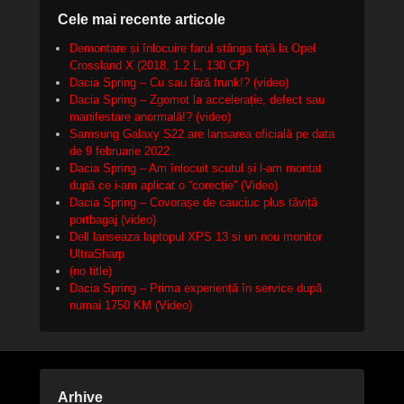
Cele mai recente articole
Demontare și înlocuire farul stânga față la Opel
Crossland X (2018, 1.2 L, 130 CP)
Dacia Spring – Cu sau fără frunk!? (video)
Dacia Spring – Zgomot la accelerație, defect sau
manifestare anormală!? (video)
Samsung Galaxy S22 are lansarea oficială pe data
de 9 februarie 2022
Dacia Spring – Am înlocuit scutul și l-am montat
după ce i-am aplicat o “corecție” (Video)
Dacia Spring – Covorașe de cauciuc plus tăviță
portbagaj (video)
Dell lanseaza laptopul XPS 13 si un nou monitor
UltraSharp
(no title)
Dacia Spring – Prima experiență în service după
numai 1750 KM (Video)
Arhive