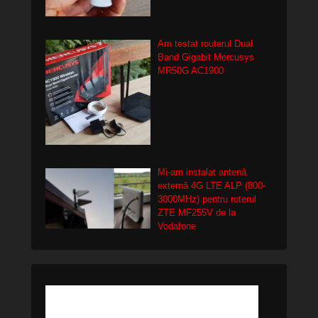
Am testat routerul Dual
Band Gigabit Mercusys
MR50G AC1900
Mi-am instalat antenă
externă 4G LTE ALP (800-
3000MHz) pentru roterul
ZTE MF255V de la
Vodafone