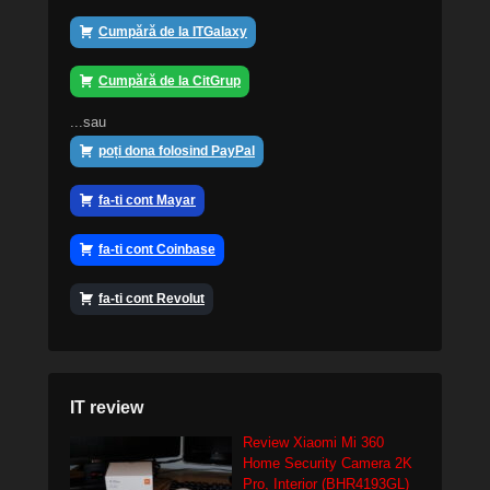
Cumpără de la ITGalaxy
Cumpără de la CitGrup
...sau
poți dona folosind PayPal
fa-ti cont Mayar
fa-ti cont Coinbase
fa-ti cont Revolut
IT review
Review Xiaomi Mi 360
Home Security Camera 2K
Pro, Interior (BHR4193GL)