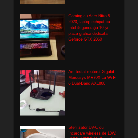
Gaming cu Acer Nitro 5
2020, laptop echipat cu
Intel i5 generația 10 și
placă grafică dedicată
Geforce GTX 2060
Am testat routerul Gigabit
Mercusys MR70X cu Wi-Fi
6 Dual-Band AX1800
Sterilizator UV-C cu
încarcare wireless de 10W,