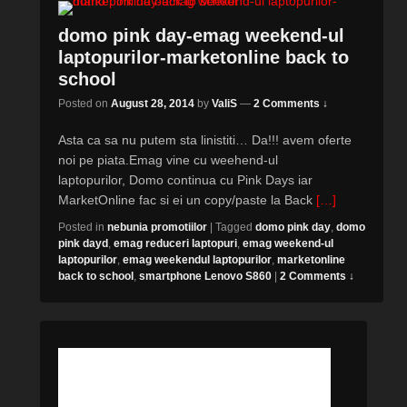
domo pink day-emag weekend-ul
laptopurilor-marketonline back to
school
Posted on
August 28, 2014
by
ValiS
—
2 Comments ↓
Asta ca sa nu putem sta linistiti… Da!!! avem oferte
noi pe piata.Emag vine cu weehend-ul
laptopurilor, Domo continua cu Pink Days iar
MarketOnline fac si ei un copy/paste la Back
[…]
Posted in
nebunia promotiilor
|
Tagged
domo pink day
,
domo
pink dayd
,
emag reduceri laptopuri
,
emag weekend-ul
laptopurilor
,
emag weekendul laptopurilor
,
marketonline
back to school
,
smartphone Lenovo S860
|
2 Comments ↓