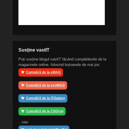
Susține vastIT
Poți susține blogul vastIT făcând cumpărăturile de la
magazinele online, folosind butoanele de mai jos:
Cumpără de la eMAG
Cumpără de la evoMAG
Cumpără de la ITGalaxy
Cumpără de la CitGrup
...sau