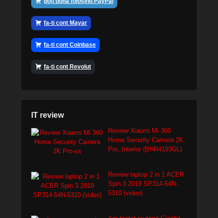
poți dona folosind PayPal
fa-ti cont Mayar
fa-ti cont Coinbase
fa-ti cont Revolut
IT review
Review Xiaomi Mi 360
Home Security Camera 2K
Pro, Interior (BHR4193GL)
Review laptop 2 in 1 ACER
Spin 3 2019 SP314-54N-
5310 (video)