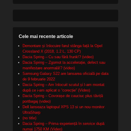
Cele mai recente articole
Demontare și înlocuire farul stânga față la Opel
Crossland X (2018, 1.2 L, 130 CP)
Dacia Spring – Cu sau fără frunk!? (video)
Dacia Spring – Zgomot la accelerație, defect sau
manifestare anormală!? (video)
Samsung Galaxy S22 are lansarea oficială pe data
de 9 februarie 2022
Dacia Spring – Am înlocuit scutul și l-am montat
după ce i-am aplicat o “corecție” (Video)
Dacia Spring – Covorașe de cauciuc plus tăviță
portbagaj (video)
Dell lanseaza laptopul XPS 13 si un nou monitor
UltraSharp
(no title)
Dacia Spring – Prima experiență în service după
numai 1750 KM (Video)