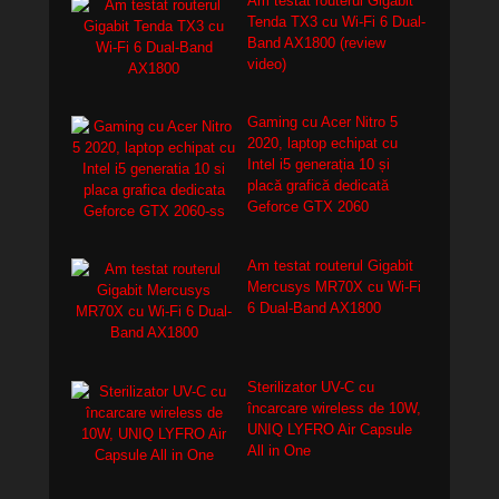
Am testat routerul Gigabit
Tenda TX3 cu Wi-Fi 6 Dual-
Band AX1800 (review
video)
Gaming cu Acer Nitro 5
2020, laptop echipat cu
Intel i5 generația 10 și
placă grafică dedicată
Geforce GTX 2060
Am testat routerul Gigabit
Mercusys MR70X cu Wi-Fi
6 Dual-Band AX1800
Sterilizator UV-C cu
încarcare wireless de 10W,
UNIQ LYFRO Air Capsule
All in One