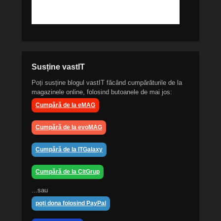
Susține vastIT
Poți susține blogul vastIT făcând cumpărăturile de la
magazinele online, folosind butoanele de mai jos:
Cumpără de la eMAG
Cumpără de la evoMAG
Cumpără de la ITGalaxy
Cumpără de la CitGrup
...sau
poți dona folosind PayPal