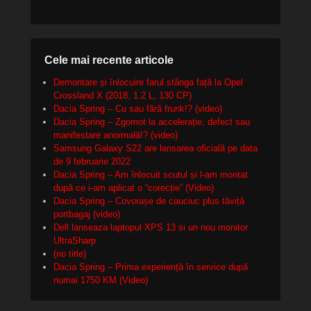
Cele mai recente articole
Demontare și înlocuire farul stânga față la Opel
Crossland X (2018, 1.2 L, 130 CP)
Dacia Spring – Cu sau fără frunk!? (video)
Dacia Spring – Zgomot la accelerație, defect sau
manifestare anormală!? (video)
Samsung Galaxy S22 are lansarea oficială pe data
de 9 februarie 2022
Dacia Spring – Am înlocuit scutul și l-am montat
după ce i-am aplicat o “corecție” (Video)
Dacia Spring – Covorașe de cauciuc plus tăviță
portbagaj (video)
Dell lanseaza laptopul XPS 13 si un nou monitor
UltraSharp
(no title)
Dacia Spring – Prima experiență în service după
numai 1750 KM (Video)