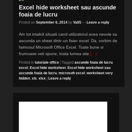
Excel hide worksheet sau ascunde
foaia de lucru
Posted on
September 6, 2014
by
ValiS
—
Leave a reply
Am tot intalnit situatii cand utilizatorul avea nevoie sa
ascunda un sheet dintr-un fisier excel. Da, vorbim de
faimosul Microsoft Office Excel. Toate bune si
frumoase veti spune, toata lumea stie
[…]
Posted in
tutoriale office
|
Tagged
ascunde foaia de lucru
,
excel
,
Excel hide worksheet
,
Excel hide worksheet sau
ascunde foaia de lucru
,
microsoft excel
,
worksheet very
hidden
,
xls
,
xlsx
|
Leave a reply