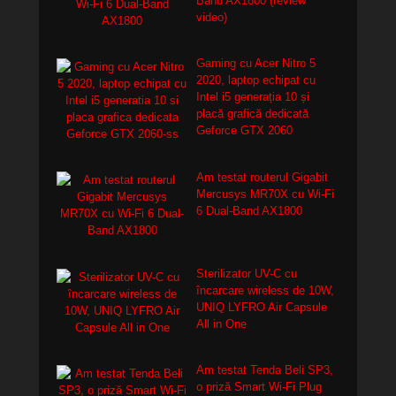
Band AX1800 (review
video)
Gaming cu Acer Nitro 5
2020, laptop echipat cu
Intel i5 generația 10 și
placă grafică dedicată
Geforce GTX 2060
Am testat routerul Gigabit
Mercusys MR70X cu Wi-Fi
6 Dual-Band AX1800
Sterilizator UV-C cu
încarcare wireless de 10W,
UNIQ LYFRO Air Capsule
All in One
Am testat Tenda Beli SP3,
o priză Smart Wi-Fi Plug