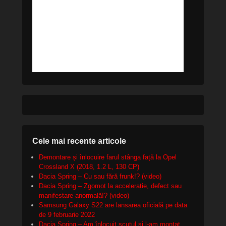
Cele mai recente articole
Demontare și înlocuire farul stânga față la Opel
Crossland X (2018, 1.2 L, 130 CP)
Dacia Spring – Cu sau fără frunk!? (video)
Dacia Spring – Zgomot la accelerație, defect sau
manifestare anormală!? (video)
Samsung Galaxy S22 are lansarea oficială pe data
de 9 februarie 2022
Dacia Spring – Am înlocuit scutul și l-am montat