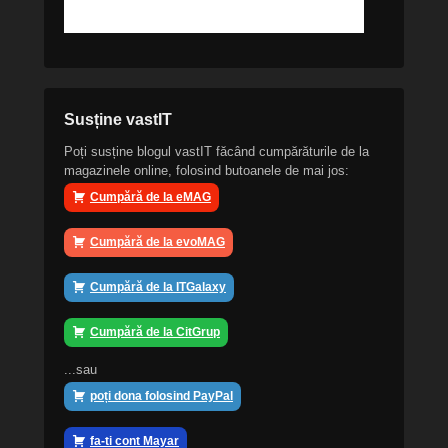
Susține vastIT
Poți susține blogul vastIT făcând cumpărăturile de la
magazinele online, folosind butoanele de mai jos:
Cumpără de la eMAG
Cumpără de la evoMAG
Cumpără de la ITGalaxy
Cumpără de la CitGrup
...sau
poți dona folosind PayPal
fa-ti cont Mayar