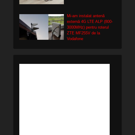
Mi-am instalat antenă
externă 4G LTE ALP (800-
3000MHz) pentru roterul
ZTE MF255V de la
Vodafone