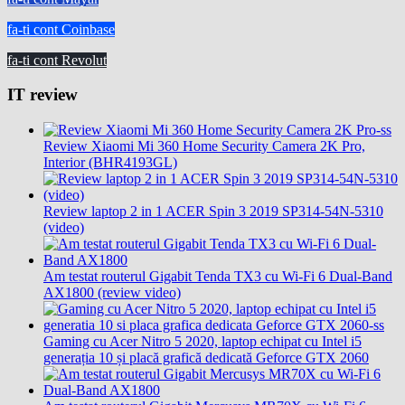
fa-ti cont Coinbase
fa-ti cont Revolut
IT review
Review Xiaomi Mi 360 Home Security Camera 2K Pro,
Interior (BHR4193GL)
Review laptop 2 in 1 ACER Spin 3 2019 SP314-54N-5310
(video)
Am testat routerul Gigabit Tenda TX3 cu Wi-Fi 6 Dual-Band
AX1800 (review video)
Gaming cu Acer Nitro 5 2020, laptop echipat cu Intel i5
generația 10 și placă grafică dedicată Geforce GTX 2060