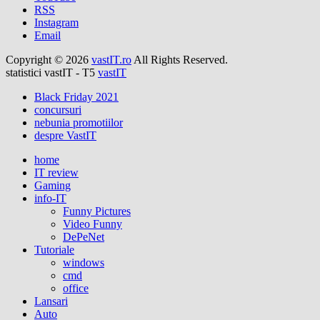
RSS
Instagram
Email
Copyright © 2026
vastIT.ro
All Rights Reserved.
statistici vastIT - T5
vastIT
Black Friday 2021
concursuri
nebunia promotiilor
despre VastIT
home
IT review
Gaming
info-IT
Funny Pictures
Video Funny
DePeNet
Tutoriale
windows
cmd
office
Lansari
Auto