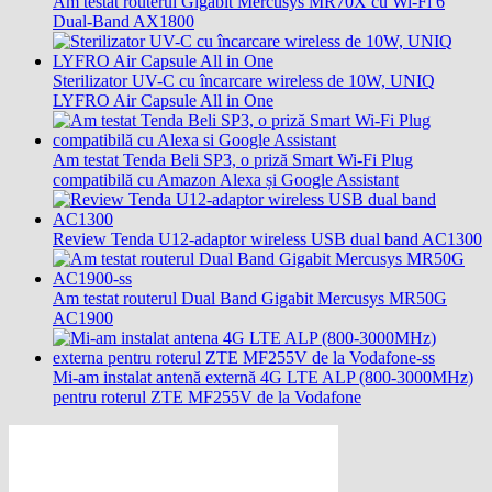
Am testat routerul Gigabit Mercusys MR70X cu Wi-Fi 6
Dual-Band AX1800
Sterilizator UV-C cu încarcare wireless de 10W, UNIQ
LYFRO Air Capsule All in One
Am testat Tenda Beli SP3, o priză Smart Wi-Fi Plug
compatibilă cu Amazon Alexa și Google Assistant
Review Tenda U12-adaptor wireless USB dual band AC1300
Am testat routerul Dual Band Gigabit Mercusys MR50G
AC1900
Mi-am instalat antenă externă 4G LTE ALP (800-3000MHz)
pentru roterul ZTE MF255V de la Vodafone