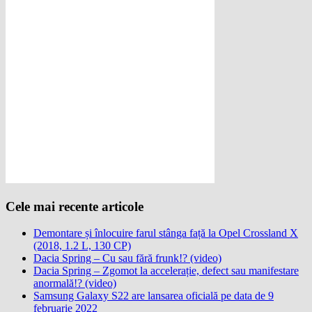
Cele mai recente articole
Demontare și înlocuire farul stânga față la Opel Crossland X
(2018, 1.2 L, 130 CP)
Dacia Spring – Cu sau fără frunk!? (video)
Dacia Spring – Zgomot la accelerație, defect sau manifestare
anormală!? (video)
Samsung Galaxy S22 are lansarea oficială pe data de 9
februarie 2022