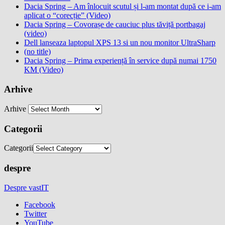
Dacia Spring – Am înlocuit scutul și l-am montat după ce i-am
aplicat o “corecție” (Video)
Dacia Spring – Covorașe de cauciuc plus tăviță portbagaj
(video)
Dell lanseaza laptopul XPS 13 si un nou monitor UltraSharp
(no title)
Dacia Spring – Prima experiență în service după numai 1750
KM (Video)
Arhive
Arhive
Categorii
Categorii
despre
Despre vastIT
Facebook
Twitter
YouTube