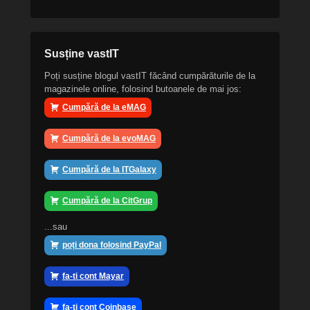
Susține vastIT
Poți susține blogul vastIT făcând cumpărăturile de la
magazinele online, folosind butoanele de mai jos:
Cumpără de la eMAG
Cumpără de la evoMAG
Cumpără de la ITGalaxy
Cumpără de la CitGrup
...sau
poți dona folosind PayPal
fa-ti cont Mayar
fa-ti cont Coinbase