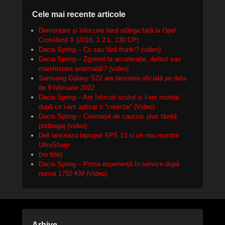
Cele mai recente articole
Demontare și înlocuire farul stânga față la Opel
Crossland X (2018, 1.2 L, 130 CP)
Dacia Spring – Cu sau fără frunk!? (video)
Dacia Spring – Zgomot la accelerație, defect sau
manifestare anormală!? (video)
Samsung Galaxy S22 are lansarea oficială pe data
de 9 februarie 2022
Dacia Spring – Am înlocuit scutul și l-am montat
după ce i-am aplicat o “corecție” (Video)
Dacia Spring – Covorașe de cauciuc plus tăviță
portbagaj (video)
Dell lanseaza laptopul XPS 13 si un nou monitor
UltraSharp
(no title)
Dacia Spring – Prima experiență în service după
numai 1750 KM (Video)
Arhive