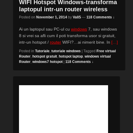
WIFI Hotspot Windows-transforma
laptopul intr-un router wireless
Posted on
November 1, 2014
by
ValiS
—
118 Comments ↓
Ai un laptopul sau PC-ul cu
windows
7, sau windows
8 si vrei sa afli cum il poti transforma usor si gratuit,
intr-un hotspot /
router
WIFI?…ai nimerit bine. In
[…]
Posted in
Tutoriale
,
tutoriale windows
|
Tagged
Free virtual
Router
,
hotspot gratuit
,
hotspot laptop
,
windows virtual
Router
,
windows7 hotspot
|
118 Comments ↓