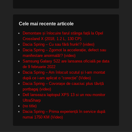
Cele mai recente articole
Demontare și înlocuire farul stânga față la Opel
Crossland X (2018, 1.2 L, 130 CP)
Dacia Spring – Cu sau fără frunk!? (video)
Dacia Spring – Zgomot la accelerație, defect sau
manifestare anormală!? (video)
Samsung Galaxy S22 are lansarea oficială pe data
de 9 februarie 2022
Dacia Spring – Am înlocuit scutul și l-am montat
după ce i-am aplicat o “corecție” (Video)
Dacia Spring – Covorașe de cauciuc plus tăviță
portbagaj (video)
Dell lanseaza laptopul XPS 13 si un nou monitor
UltraSharp
(no title)
Dacia Spring – Prima experiență în service după
numai 1750 KM (Video)