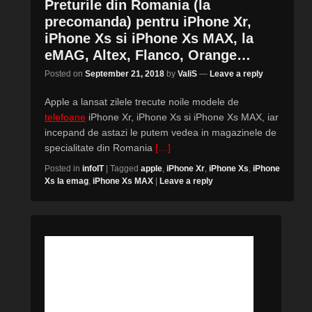
Preturile din Romania (la
precomanda) pentru iPhone Xr,
iPhone Xs si iPhone Xs MAX, la
eMAG, Altex, Flanco, Orange…
Posted on
September 21, 2018
by
ValiS
—
Leave a reply
Apple a lansat zilele trecute noile modele de
telefoane
iPhone Xr, iPhone Xs si iPhone Xs MAX, iar
incepand de astazi le putem vedea in magazinele de
specialitate din Romania
[…]
Posted in
infoIT
|
Tagged
apple
,
iPhone Xr
,
iPhone Xs
,
iPhone
Xs la emag
,
iPhone Xs MAX
|
Leave a reply