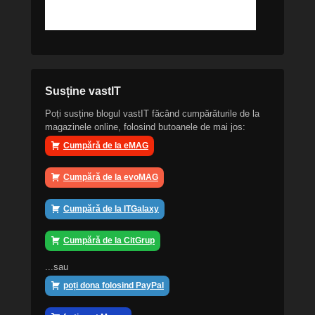
Susține vastIT
Poți susține blogul vastIT făcând cumpărăturile de la
magazinele online, folosind butoanele de mai jos:
Cumpără de la eMAG
Cumpără de la evoMAG
Cumpără de la ITGalaxy
Cumpără de la CitGrup
...sau
poți dona folosind PayPal