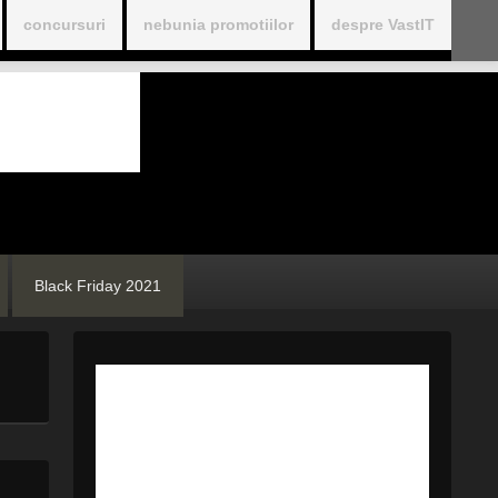
concursuri
nebunia promotiilor
despre VastIT
Black Friday 2021