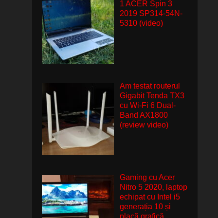
1 ACER Spin 3
2019 SP314-54N-
5310 (video)
Am testat routerul
Gigabit Tenda TX3
cu Wi-Fi 6 Dual-
Band AX1800
(review video)
Gaming cu Acer
Nitro 5 2020, laptop
echipat cu Intel i5
generația 10 și
placă grafică