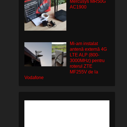
Mercusys MR50G
AC1900
Mi-am instalat
antenă externă 4G
LTE ALP (800-
3000MHz) pentru
roterul ZTE
MF255V de la
Vodafone