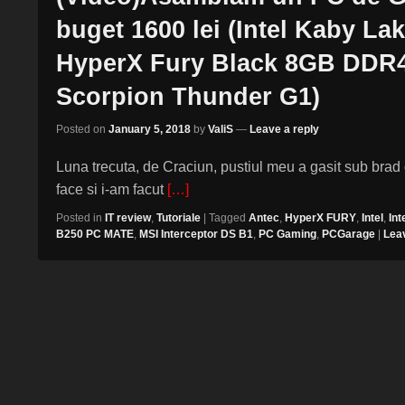
buget 1600 lei (Intel Kaby L
HyperX Fury Black 8GB DDR4,
Scorpion Thunder G1)
Posted on
January 5, 2018
by
ValiS
—
Leave a reply
Luna trecuta, de Craciun, pustiul meu a gasit sub brad
face si i-am facut
[…]
Posted in
IT review
,
Tutoriale
|
Tagged
Antec
,
HyperX FURY
,
Intel
,
Int
B250 PC MATE
,
MSI Interceptor DS B1
,
PC Gaming
,
PCGarage
|
Leav