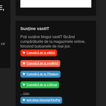
E,
Susține vastIT
Poți susține blogul vastIT făcând
cumpărăturile de la magazinele online,
 ce
folosind butoanele de mai jos:
Cumpără de la eMAG
Cumpără de la evoMAG
Cumpără de la ITGalaxy
Cumpără de la CitGrup
...sau
poți dona folosind PayPal