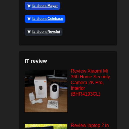
fa-ti cont Mayar
fa-ti cont Coinbase
fa-ti cont Revolut
IT review
Review Xiaomi Mi
360 Home Security
Camera 2K Pro,
Interior
(BHR4193GL)
Review laptop 2 in