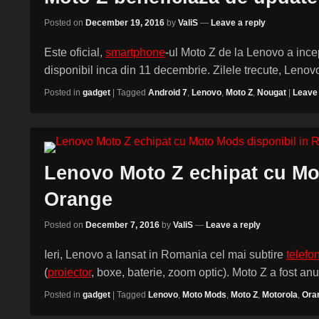
Posted on
December 19, 2016
by
ValiS
—
Leave a reply
Este oficial,
smartphone
-ul Moto Z de la Lenovo a ince
disponibil inca din 11 decembrie. Zilele trecute, Len
Posted in
gadget
|
Tagged
Android 7
,
Lenovo
,
Moto Z
,
Nougat
|
Leave 
Lenovo Moto Z echipat cu Mo
Orange
Posted on
December 7, 2016
by
ValiS
—
Leave a reply
Ieri, Lenovo a lansat in Romania cel mai subtire
telefo
(
proiector
, boxe, baterie, zoom optic). Moto Z a fost an
Posted in
gadget
|
Tagged
Lenovo
,
Moto Mods
,
Moto Z
,
Motorola
,
Ora