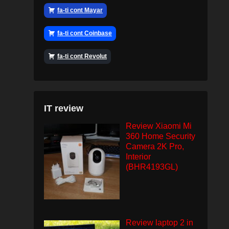
fa-ti cont Mayar
fa-ti cont Coinbase
fa-ti cont Revolut
IT review
Review Xiaomi Mi
360 Home Security
Camera 2K Pro,
Interior
(BHR4193GL)
Review laptop 2 in