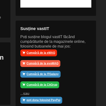
e
Susține vastIT
Poți susține blogul vastIT făcând
cumpărăturile de la magazinele online,
folosind butoanele de mai jos:
Cumpără de la eMAG
in
Cumpără de la evoMAG
Cumpără de la ITGalaxy
Cumpără de la CitGrup
...sau
poți dona folosind PayPal