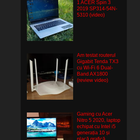
1 ACER Spin 3
2019 SP314-54N-
5310 (video)
Am testat routerul
Gigabit Tenda TX3
cu Wi-Fi 6 Dual-
Band AX1800
(review video)
Gaming cu Acer
Nitro 5 2020, laptop
echipat cu Intel i5
generația 10 și
placă grafică