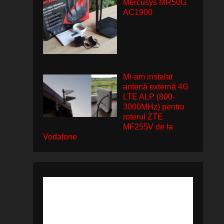
Mercusys MR50G
AC1900
Mi-am instalat
antenă externă 4G
LTE ALP (800-
3000MHz) pentru
roterul ZTE
MF255V de la
Vodafone