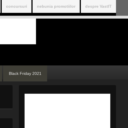
concursuri
nebunia promotiilor
despre VastIT
Black Friday 2021