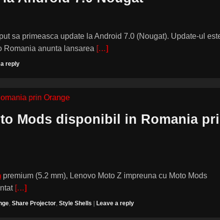
put sa primeasca update la Android 7.0 (Nougat). Update-ul est
ovo Romania anunta lansarea
[…]
a reply
to Mods disponibil in Romania pr
n
premium (5.2 mm), Lenovo Moto Z impreuna cu Moto Mods
untat
[…]
nge
,
Share Projector
,
Style Shells
|
Leave a reply