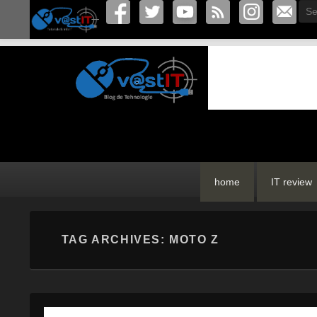
Sea
vastIT.ro
Blog de Tehnologie
Primary
Skip
Skip
home
IT review
menu
to
to
primary
secondary
content
content
TAG ARCHIVES:
MOTO Z