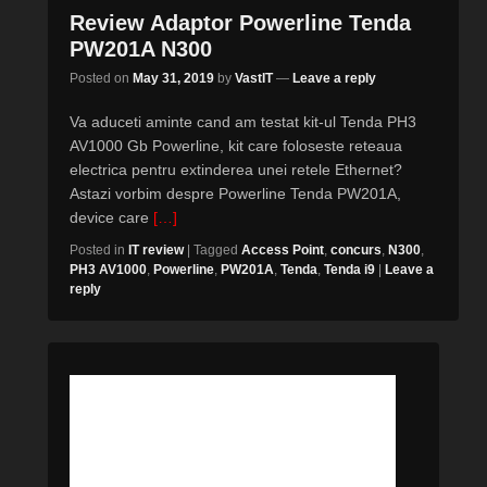
Review Adaptor Powerline Tenda
PW201A N300
Posted on
May 31, 2019
by
VastIT
—
Leave a reply
Va aduceti aminte cand am testat kit-ul Tenda PH3
AV1000 Gb Powerline, kit care foloseste reteaua
electrica pentru extinderea unei retele Ethernet?
Astazi vorbim despre Powerline Tenda PW201A,
device care
[…]
Posted in
IT review
|
Tagged
Access Point
,
concurs
,
N300
,
PH3 AV1000
,
Powerline
,
PW201A
,
Tenda
,
Tenda i9
|
Leave a
reply