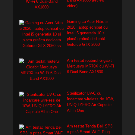
Band AX1800 (review
video)
Gaming cu Acer Nitro 5
2020, laptop echipat cu
Intel i5 generația 10 și
placă grafică dedicată
Geforce GTX 2060
Am testat routerul Gigabit
Mercusys MR70X cu Wi-Fi
6 Dual-Band AX1800
Sterilizator UV-C cu
încarcare wireless de 10W,
UNIQ LYFRO Air Capsule
All in One
Am testat Tenda Beli SP3,
o priză Smart Wi-Fi Plug