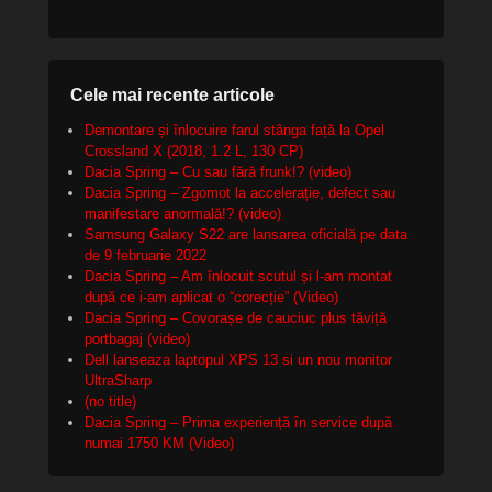
Cele mai recente articole
Demontare și înlocuire farul stânga față la Opel
Crossland X (2018, 1.2 L, 130 CP)
Dacia Spring – Cu sau fără frunk!? (video)
Dacia Spring – Zgomot la accelerație, defect sau
manifestare anormală!? (video)
Samsung Galaxy S22 are lansarea oficială pe data
de 9 februarie 2022
Dacia Spring – Am înlocuit scutul și l-am montat
după ce i-am aplicat o “corecție” (Video)
Dacia Spring – Covorașe de cauciuc plus tăviță
portbagaj (video)
Dell lanseaza laptopul XPS 13 si un nou monitor
UltraSharp
(no title)
Dacia Spring – Prima experiență în service după
numai 1750 KM (Video)