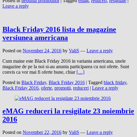
Posted in
nebunia promotiilor
|
Tagged
emag
,
reduceri
,
resigilate
|
Leave a reply
Black Friday 2016 lista de magazine
versiunea americana
Posted on
November 24, 2016
by
ValiS
—
Leave a reply
Cum maine este Black Friday 2016 in varianta americana, unele
magazine de pe la noi si-au anunta participarea cu noi oferte. Sunt
convis ca vor mai fi oferte bune, chiar
[…]
Posted in
Black Friday
,
Black Friday 2016
|
Tagged
black friday
,
Black Friday 2016
,
oferte
,
promotii
,
reduceri
|
Leave a reply
eMAG reduceri la resigilate 23 noiembrie
2016
Posted on
November 22, 2016
by
ValiS
—
Leave a reply