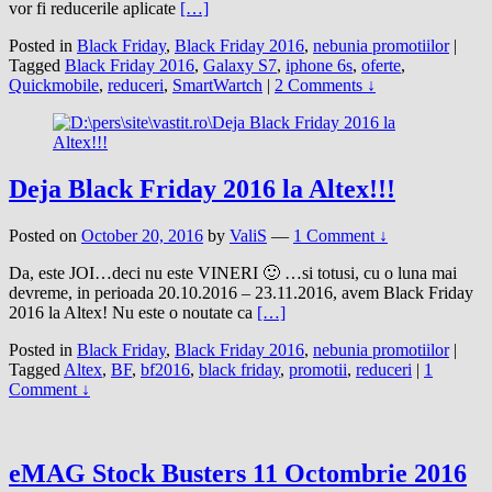
vor fi reducerile aplicate
[…]
Posted in
Black Friday
,
Black Friday 2016
,
nebunia promotiilor
|
Tagged
Black Friday 2016
,
Galaxy S7
,
iphone 6s
,
oferte
,
Quickmobile
,
reduceri
,
SmartWartch
|
2 Comments ↓
Deja Black Friday 2016 la Altex!!!
Posted on
October 20, 2016
by
ValiS
—
1 Comment ↓
Da, este JOI…deci nu este VINERI 🙂 …si totusi, cu o luna mai
devreme, in perioada 20.10.2016 – 23.11.2016, avem Black Friday
2016 la Altex! Nu este o noutate ca
[…]
Posted in
Black Friday
,
Black Friday 2016
,
nebunia promotiilor
|
Tagged
Altex
,
BF
,
bf2016
,
black friday
,
promotii
,
reduceri
|
1
Comment ↓
eMAG Stock Busters 11 Octombrie 2016