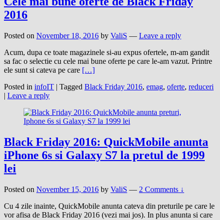
Cele mai bune oferte de Black Friday
2016
Posted on
November 18, 2016
by
ValiS
—
Leave a reply
Acum, dupa ce toate magazinele si-au expus ofertele, m-am gandit
sa fac o selectie cu cele mai bune oferte pe care le-am vazut. Printre
ele sunt si cateva pe care
[…]
Posted in
infoIT
|
Tagged
Black Friday 2016
,
emag
,
oferte
,
reduceri
|
Leave a reply
Black Friday 2016: QuickMobile anunta
iPhone 6s si Galaxy S7 la pretul de 1999
lei
Posted on
November 15, 2016
by
ValiS
—
2 Comments ↓
Cu 4 zile inainte, QuickMobile anunta cateva din preturile pe care le
vor afisa de Black Friday 2016 (vezi mai jos). In plus anunta si care