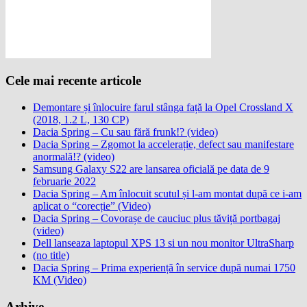
Cele mai recente articole
Demontare și înlocuire farul stânga față la Opel Crossland X
(2018, 1.2 L, 130 CP)
Dacia Spring – Cu sau fără frunk!? (video)
Dacia Spring – Zgomot la accelerație, defect sau manifestare
anormală!? (video)
Samsung Galaxy S22 are lansarea oficială pe data de 9
februarie 2022
Dacia Spring – Am înlocuit scutul și l-am montat după ce i-am
aplicat o “corecție” (Video)
Dacia Spring – Covorașe de cauciuc plus tăviță portbagaj
(video)
Dell lanseaza laptopul XPS 13 si un nou monitor UltraSharp
(no title)
Dacia Spring – Prima experiență în service după numai 1750
KM (Video)
Arhive