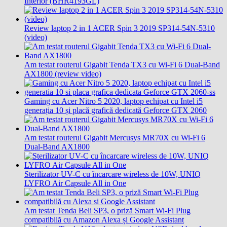
Interior (BHR4193GL)
Review laptop 2 in 1 ACER Spin 3 2019 SP314-54N-5310
(video)
Am testat routerul Gigabit Tenda TX3 cu Wi-Fi 6 Dual-Band
AX1800 (review video)
Gaming cu Acer Nitro 5 2020, laptop echipat cu Intel i5
generația 10 și placă grafică dedicată Geforce GTX 2060
Am testat routerul Gigabit Mercusys MR70X cu Wi-Fi 6
Dual-Band AX1800
Sterilizator UV-C cu încarcare wireless de 10W, UNIQ
LYFRO Air Capsule All in One
Am testat Tenda Beli SP3, o priză Smart Wi-Fi Plug
compatibilă cu Amazon Alexa și Google Assistant