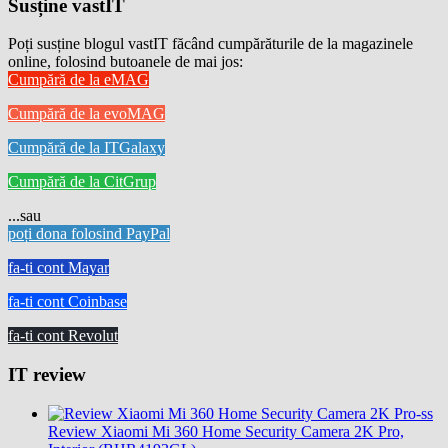
Susține vastIT
Poți susține blogul vastIT făcând cumpărăturile de la magazinele
online, folosind butoanele de mai jos:
Cumpără de la eMAG
Cumpără de la evoMAG
Cumpără de la ITGalaxy
Cumpără de la CitGrup
...sau
poți dona folosind PayPal
fa-ti cont Mayar
fa-ti cont Coinbase
fa-ti cont Revolut
IT review
Review Xiaomi Mi 360 Home Security Camera 2K Pro,