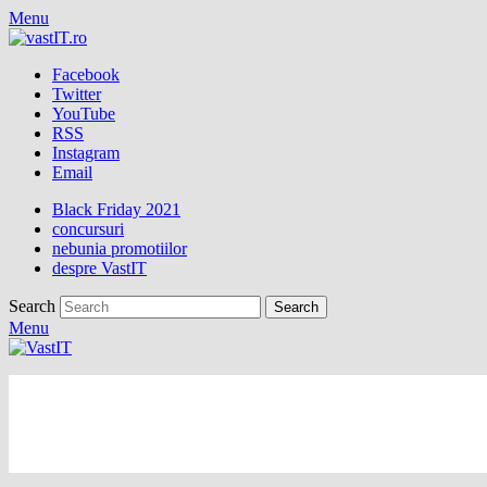
Menu
Facebook
Twitter
YouTube
RSS
Instagram
Email
Black Friday 2021
concursuri
nebunia promotiilor
despre VastIT
Search
Menu
vastIT.ro
Blog de Tehnologie