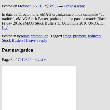
Posted on
October 9, 2016
by
ValiS
—
Leave a reply
In data de 11 octombrie, eMAG organizeaza o noua campanie “cu
traditie”, eMAG Stock Buster, probabil ultima pana la marele Black
Friday 2016. eMAG Stock Busters 11 Octombrie 2016 UPDATE:
[…]
Posted in
nebunia promotiilor
|
Tagged
emag
,
promotii
,
reduceri
,
Stock Busters
|
Leave a reply
Post navigation
Page 3 of 7
«
1
2
3
4
5
...
»
Last »