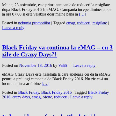
Maine, 23 noiembrie, este prima campanie de reduceri la resigilate
dupa Black Friday 2016 la eMAG. Campania incepe dimineata, de
la ora 07:00 si este valabila doar maine pana la
[…]
Posted in
nebunia promotiilor
|
Tagged
emag
,
reduceri
,
resigilate
|
Leave a reply
Black Friday va continua la eMAG – cu 3
zile de Crazy Days?!
Posted on
November 18, 2016
by
ValiS
—
Leave a reply
eMAG Crazy Days este gaselnita la care apeleaza cei da la eMAG
pentru a prelungi campania de Black Friday 2016. Nu zic ca-i un
lucru rau, insa ar fi bine
[…]
Posted in
Black Friday
,
Black Friday 2016
|
Tagged
Black Friday
2016
,
crazy days
,
emag
,
oferte
,
reduceri
|
Leave a reply