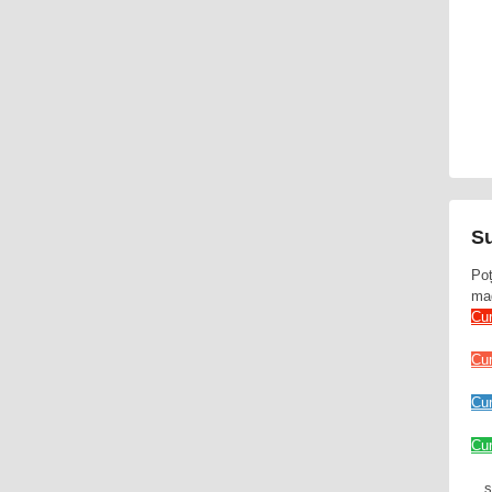
Su
Poț
mag
Cu
Cu
Cu
Cum
...