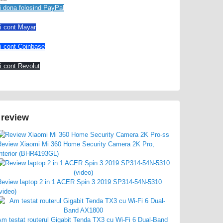
i dona folosind PayPal
ti cont Mayar
ti cont Coinbase
ti cont Revolut
 review
Review Xiaomi Mi 360 Home Security Camera 2K Pro,
Interior (BHR4193GL)
Review laptop 2 in 1 ACER Spin 3 2019 SP314-54N-5310
video)
Am testat routerul Gigabit Tenda TX3 cu Wi-Fi 6 Dual-Band