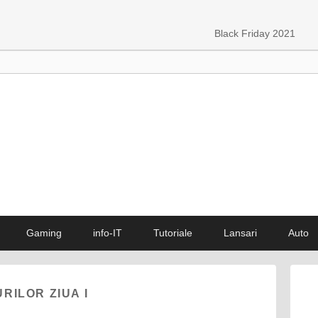
Black Friday 2021
Gaming
info-IT
Tutoriale
Lansari
Auto
RILOR ZIUA I