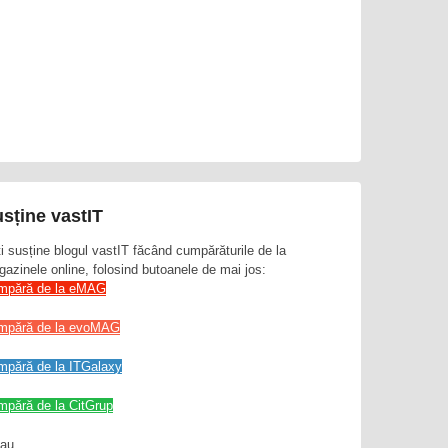
sține vastIT
i susține blogul vastIT făcând cumpărăturile de la
azinele online, folosind butoanele de mai jos:
mpără de la eMAG
mpără de la evoMAG
mpără de la ITGalaxy
pără de la CitGrup
sau