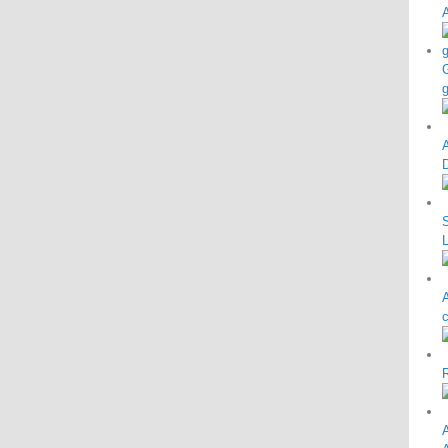
G
g
S