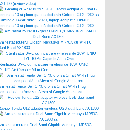
AX1800 (review video)
aming cu Acer Nitro 5 2020, laptop echipat cu Intel i5
enerația 10 și placă grafică dedicată Geforce GTX 2060
Am testat routerul Gigabit Mercusys MR70X cu Wi-Fi 6
Dual-Band AX1800
terilizator UV-C cu încarcare wireless de 10W, UNIQ
LYFRO Air Capsule All in One
Am testat Tenda Beli SP3, o priză Smart Wi-Fi Plug
compatibilă cu Amazon Alexa și Google Assistant
Review Tenda U12-adaptor wireless USB dual band AC1300
Am testat routerul Dual Band Gigabit Mercusys MR50G