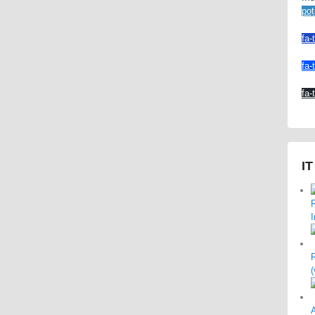
poț
fa-
fa-
fa-
IT
(