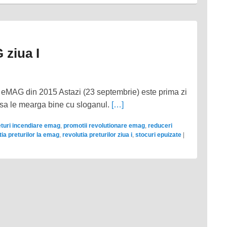
 ziua I
 la eMAG din 2015 Astazi (23 septembrie) este prima zi
 sa le mearga bine cu sloganul.
[…]
eturi incendiare emag
,
promotii revolutionare emag
,
reduceri
tia preturilor la emag
,
revolutia preturilor ziua i
,
stocuri epuizate
|