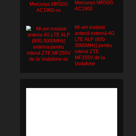
Mercusys MR50G
AC1900
Mi-am instalat
antenă externă 4G
LTE ALP (800-
3000MHz) pentru
roterul ZTE
MF255V de la
Vodafone