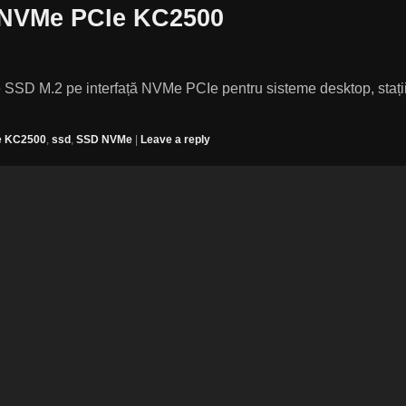
 NVMe PCIe KC2500
SSD M.2 pe interfață NVMe PCIe pentru sisteme desktop, stați
e KC2500
,
ssd
,
SSD NVMe
|
Leave a reply