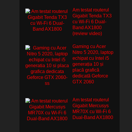
Am testat routerul
Gigabit Tenda TX3
cu Wi-Fi 6 Dual-
Band AX1800
(review video)
Gaming cu Acer
Nitro 5 2020, laptop
echipat cu Intel i5
generația 10 și
placă grafică
dedicată Geforce
GTX 2060
Am testat routerul
Gigabit Mercusys
MR70X cu Wi-Fi 6
Dual-Band AX1800