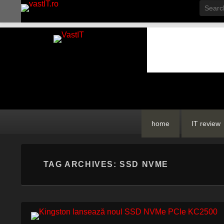
Searc
vastIT.ro
Blog de Tehnologie
Primary
Skip
Skip
home
IT review
menu
to
to
primary
secondary
content
content
TAG ARCHIVES:
SSD NVME