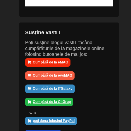
Susține vastIT
Poți susține blogul vastIT făcând
cumpărăturile de la magazinele online,
folosind butoanele de mai jos:
Cumpără de la eMAG
Cumpără de la evoMAG
Cumpără de la ITGalaxy
Cumpără de la CitGrup
...sau
poți dona folosind PayPal