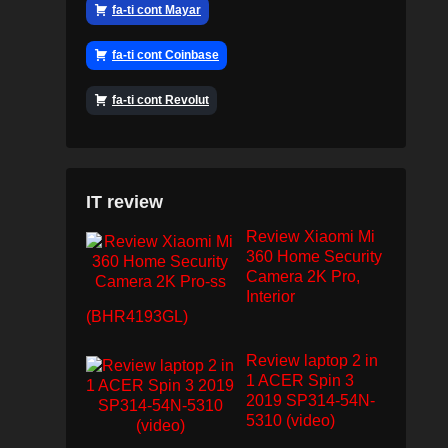
fa-ti cont Mayar
fa-ti cont Coinbase
fa-ti cont Revolut
IT review
Review Xiaomi Mi
360 Home Security
Camera 2K Pro,
Interior
(BHR4193GL)
Review laptop 2 in
1 ACER Spin 3
2019 SP314-54N-
5310 (video)