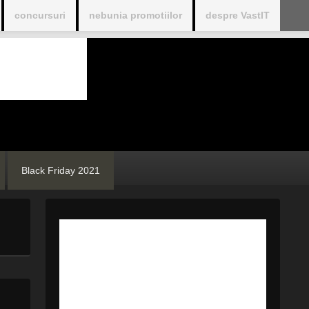
concursuri
nebunia promotiilor
despre VastIT
Black Friday 2021