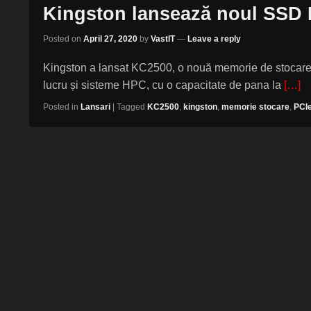
Kingston lansează noul SSD
Posted on
April 27, 2020
by
VastIT
—
Leave a reply
Kingston a lansat KC2500, o nouă memorie de stocare 
lucru și sisteme HPC, cu o capacitate de pana la
[…]
Posted in
Lansari
|
Tagged
KC2500
,
kingston
,
memorie stocare
,
PCI