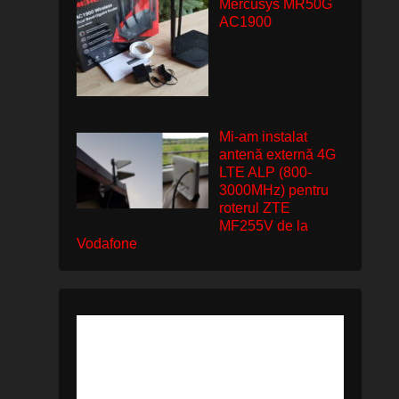
Mercusys MR50G
AC1900
Mi-am instalat
antenă externă 4G
LTE ALP (800-
3000MHz) pentru
roterul ZTE
MF255V de la
Vodafone