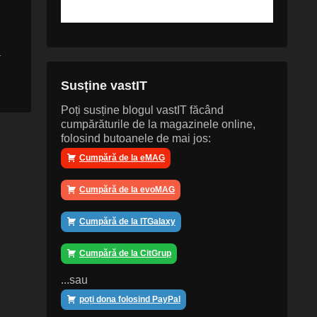
a
Susține vastIT
Poți susține blogul vastIT făcând
cumpărăturile de la magazinele online,
folosind butoanele de mai jos:
Cumpără de la eMAG
Cumpără de la evoMAG
Cumpără de la ITGalaxy
Cumpără de la CitGrup
...sau
poți dona folosind PayPal