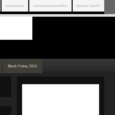
concursuri
nebunia promotiilor
despre VastIT
Black Friday 2021