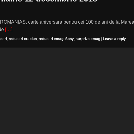
a ROMANIAS, carte aniversara pentru cei 100 de ani de la Mare
 de
[…]
ceri
,
reduceri craciun
,
reduceri emag
,
Sony
,
surpriza emag
|
Leave a reply