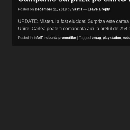
Posted on
December 11, 2018
by
VastIT
—
Leave a reply
UPDATE: Misterul a fost elucidat. Surpriza este carte
Unire. Cartea poate fi comandata aici la pretul de 254
Posted in
infoIT
,
nebunia promotiilor
|
Tagged
emag
,
playstation
,
redu