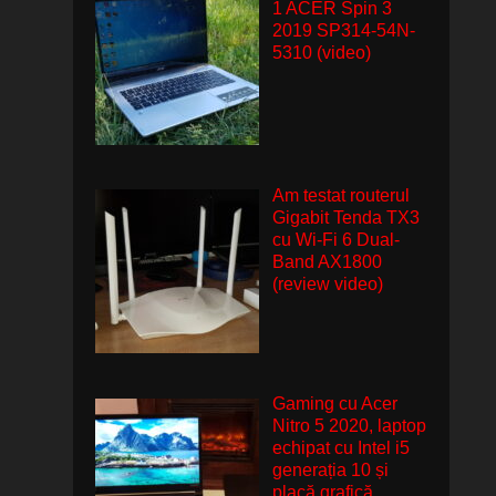
1 ACER Spin 3
2019 SP314-54N-
5310 (video)
Am testat routerul
Gigabit Tenda TX3
cu Wi-Fi 6 Dual-
Band AX1800
(review video)
Gaming cu Acer
Nitro 5 2020, laptop
echipat cu Intel i5
generația 10 și
placă grafică