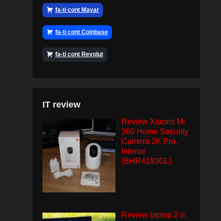
fa-ti cont Mayar
fa-ti cont Coinbase
fa-ti cont Revolut
IT review
Review Xiaomi Mi
360 Home Security
Camera 2K Pro,
Interior
(BHR4193GL)
Review laptop 2 in