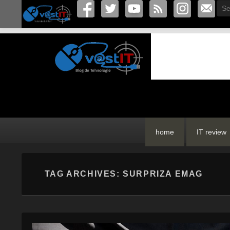
Sea
vastIT.ro
Blog de Tehnologie
Primary
Skip
Skip
home
IT review
menu
to
to
primary
secondary
content
content
TAG ARCHIVES:
SURPRIZA EMAG