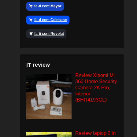
fa-ti cont Mayar
fa-ti cont Coinbase
fa-ti cont Revolut
IT review
Review Xiaomi Mi
360 Home Security
Camera 2K Pro,
Interior
(BHR4193GL)
Review laptop 2 in