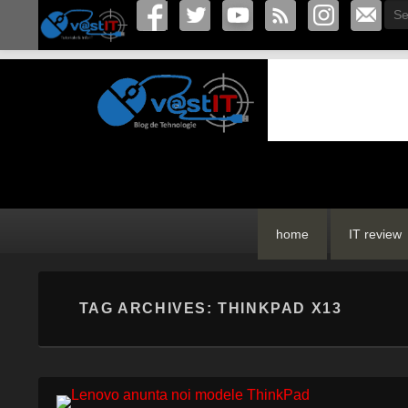
Sea
vastIT.ro
Blog de Tehnologie
Primary
Skip
Skip
home
IT review
menu
to
to
primary
secondary
content
content
TAG ARCHIVES:
THINKPAD X13