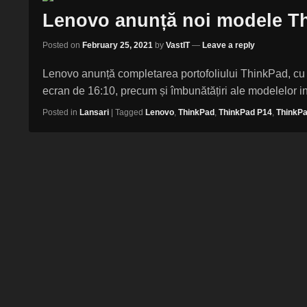
Lenovo anunță noi modele T
Posted on
February 25, 2021
by
VastIT
—
Leave a reply
Lenovo anunță completarea portofoliului ThinkPad, cu
ecran de 16:10, precum și îmbunătățiri ale modelelor in
Posted in
Lansari
|
Tagged
Lenovo
,
ThinkPad
,
ThinkPad P14
,
ThinkP