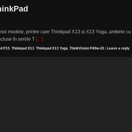
hinkPad
 noi modele, printre care Thinkpad X13 și X13 Yoga, ambele cu
cluse în seriile T
[…]
ad P15
,
Thinkpad X13
,
Thinkpad X13 Yoga
,
ThinkVision P40w-20
|
Leave a reply