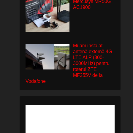
Mercusys MR50G
AC1900
Mi-am instalat
antenă externă 4G
LTE ALP (800-
3000MHz) pentru
roterul ZTE
MF255V de la
Vodafone