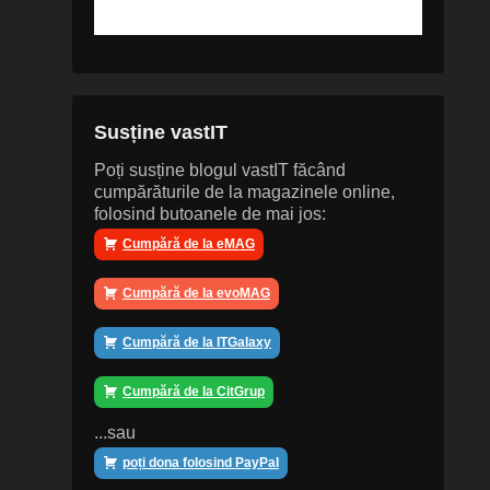
Susține vastIT
Poți susține blogul vastIT făcând
cumpărăturile de la magazinele online,
folosind butoanele de mai jos:
Cumpără de la eMAG
Cumpără de la evoMAG
Cumpără de la ITGalaxy
Cumpără de la CitGrup
...sau
poți dona folosind PayPal