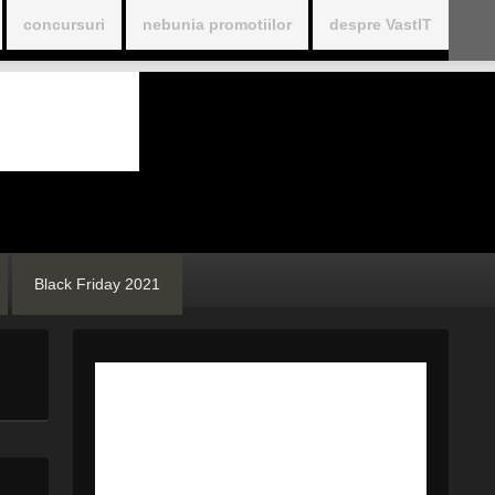
concursuri
nebunia promotiilor
despre VastIT
Black Friday 2021