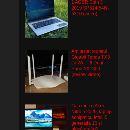
1 ACER Spin 3
2019 SP314-54N-
5310 (video)
Am testat routerul
Gigabit Tenda TX3
cu Wi-Fi 6 Dual-
Band AX1800
(review video)
Gaming cu Acer
Nitro 5 2020, laptop
echipat cu Intel i5
generația 10 și
placă grafică