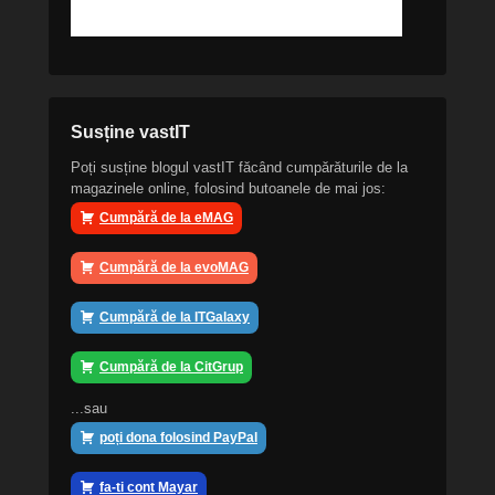
Susține vastIT
Poți susține blogul vastIT făcând cumpărăturile de la
magazinele online, folosind butoanele de mai jos:
Cumpără de la eMAG
Cumpără de la evoMAG
Cumpără de la ITGalaxy
Cumpără de la CitGrup
...sau
poți dona folosind PayPal
fa-ti cont Mayar