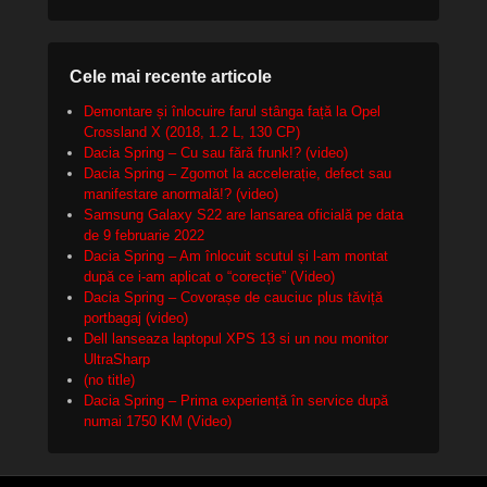
Cele mai recente articole
Demontare și înlocuire farul stânga față la Opel
Crossland X (2018, 1.2 L, 130 CP)
Dacia Spring – Cu sau fără frunk!? (video)
Dacia Spring – Zgomot la accelerație, defect sau
manifestare anormală!? (video)
Samsung Galaxy S22 are lansarea oficială pe data
de 9 februarie 2022
Dacia Spring – Am înlocuit scutul și l-am montat
după ce i-am aplicat o “corecție” (Video)
Dacia Spring – Covorașe de cauciuc plus tăviță
portbagaj (video)
Dell lanseaza laptopul XPS 13 si un nou monitor
UltraSharp
(no title)
Dacia Spring – Prima experiență în service după
numai 1750 KM (Video)