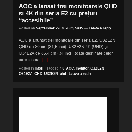
AOC a lansat trei monitoarele QHD
si 4K din seria E2 cu prețuri
“accesibile”
Posted on
September 29, 2020
by
ValiS
—
Leave a reply
AOC a anunțat trei monitoare din seria E2, Q32E2N
QHD de 80 cm (31,5 inci), U32E2N 4K (UHD) și
Q34E2A de 86,4 cm (34 inci), toate destinate celor
care dispun
[…]
Posted in
infoIT
|
Tagged
4K
,
AOC
,
monitor
,
Q32E2N
,
Q34E2A
,
QHD
,
U32E2N
,
uhd
|
Leave a reply