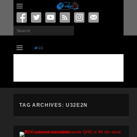
Search
vastIT.ro
Blog de Tehnologie
TAG ARCHIVES:
U32E2N