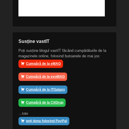
Susține vastIT
Poți susține blogul vastIT făcând cumpărăturile de la
magazinele online, folosind butoanele de mai jos:
Cumpără de la eMAG
Cumpără de la evoMAG
Cumpără de la ITGalaxy
Cumpără de la CitGrup
...sau
poți dona folosind PayPal