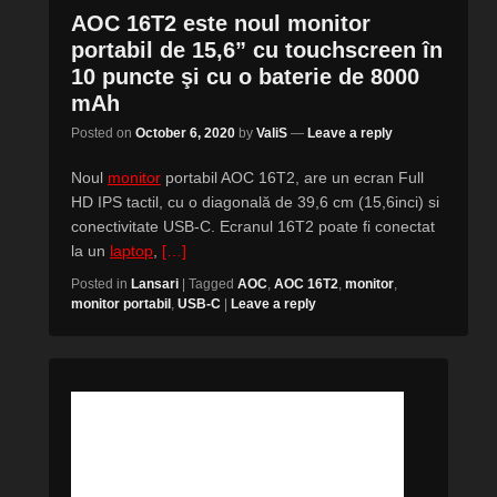
AOC 16T2 este noul monitor
portabil de 15,6” cu touchscreen în
10 puncte şi cu o baterie de 8000
mAh
Posted on
October 6, 2020
by
ValiS
—
Leave a reply
Noul
monitor
portabil AOC 16T2, are un ecran Full
HD IPS tactil, cu o diagonală de 39,6 cm (15,6inci) si
conectivitate USB-C. Ecranul 16T2 poate fi conectat
la un
laptop
,
[…]
Posted in
Lansari
|
Tagged
AOC
,
AOC 16T2
,
monitor
,
monitor portabil
,
USB-C
|
Leave a reply