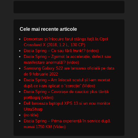
Cele mai recente articole
Demontare și înlocuire farul stânga față la Opel
Crossland X (2018, 1.2 L, 130 CP)
Dacia Spring – Cu sau fără frunk!? (video)
Dacia Spring – Zgomot la accelerație, defect sau
manifestare anormală!? (video)
Samsung Galaxy S22 are lansarea oficială pe data
de 9 februarie 2022
Dacia Spring – Am înlocuit scutul și l-am montat
după ce i-am aplicat o “corecție” (Video)
Dacia Spring – Covorașe de cauciuc plus tăviță
portbagaj (video)
Dell lanseaza laptopul XPS 13 si un nou monitor
UltraSharp
(no title)
Dacia Spring – Prima experiență în service după
numai 1750 KM (Video)