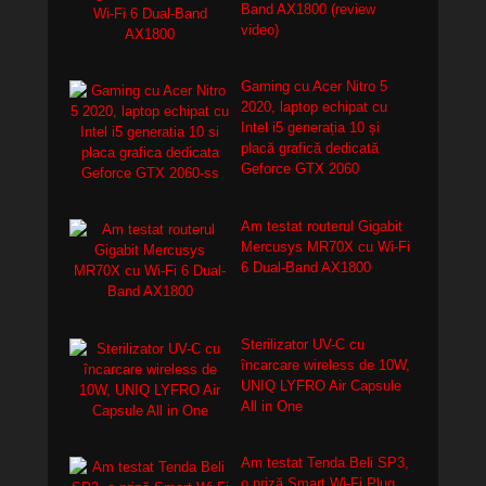
Band AX1800 (review
video)
Gaming cu Acer Nitro 5
2020, laptop echipat cu
Intel i5 generația 10 și
placă grafică dedicată
Geforce GTX 2060
Am testat routerul Gigabit
Mercusys MR70X cu Wi-Fi
6 Dual-Band AX1800
Sterilizator UV-C cu
încarcare wireless de 10W,
UNIQ LYFRO Air Capsule
All in One
Am testat Tenda Beli SP3,
o priză Smart Wi-Fi Plug