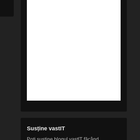
Susține vastIT
Poți susține blogul vastIT făcând