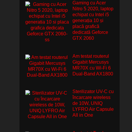
Gaming cu Acer
Nitro 5 2020, laptop
echipat cu Intel i5
generația 10 și
placă grafică
dedicată Geforce
GTX 2060
Am testat routerul
Gigabit Mercusys
MR70X cu Wi-Fi 6
Dual-Band AX1800
Sterilizator UV-C cu
încarcare wireless
de 10W, UNIQ
LYFRO Air Capsule
All in One