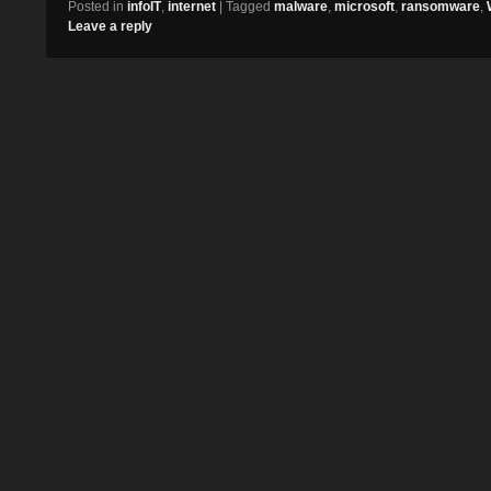
Posted in
infoIT
,
internet
|
Tagged
malware
,
microsoft
,
ransomware
,
Leave a reply