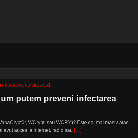
m putem preveni infectarea
 WanaCrypt0r, WCrypt, sau WCRY)? Este cel mai masiv atac
 avut acces la internet, radio sau
[…]