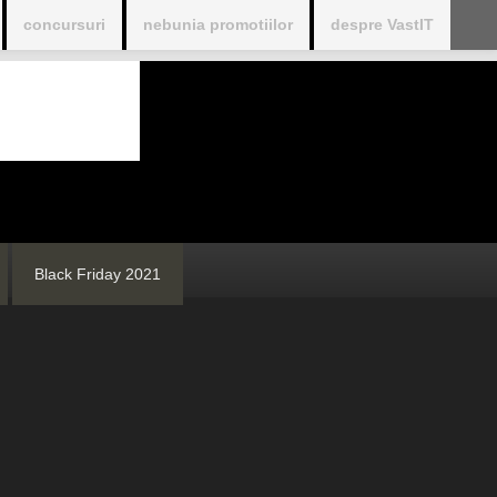
concursuri
nebunia promotiilor
despre VastIT
Black Friday 2021