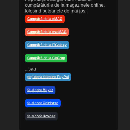
cumpărăturile de la magazinele online,
folosind butoanele de mai jos:
Cumpără de la eMAG
Cumpără de la evoMAG
Cumpără de la ITGalaxy
Cumpără de la CitGrup
...sau
poți dona folosind PayPal
fa-ti cont Mayar
fa-ti cont Coinbase
fa-ti cont Revolut