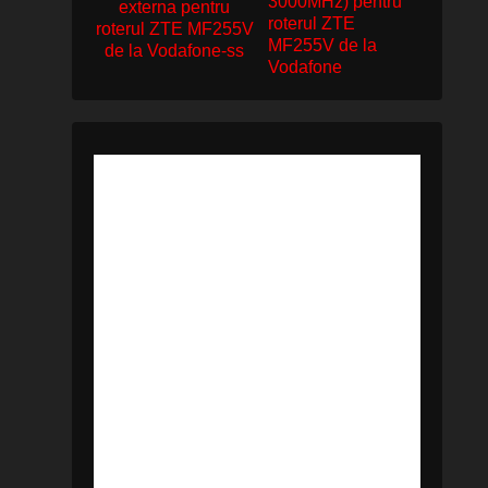
3000MHz) pentru
roterul ZTE
MF255V de la
Vodafone