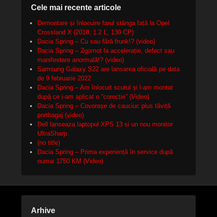
Cele mai recente articole
Demontare și înlocuire farul stânga față la Opel
Crossland X (2018, 1.2 L, 130 CP)
Dacia Spring – Cu sau fără frunk!? (video)
Dacia Spring – Zgomot la accelerație, defect sau
manifestare anormală!? (video)
Samsung Galaxy S22 are lansarea oficială pe data
de 9 februarie 2022
Dacia Spring – Am înlocuit scutul și l-am montat
după ce i-am aplicat o “corecție” (Video)
Dacia Spring – Covorașe de cauciuc plus tăviță
portbagaj (video)
Dell lanseaza laptopul XPS 13 si un nou monitor
UltraSharp
(no title)
Dacia Spring – Prima experiență în service după
numai 1750 KM (Video)
Arhive