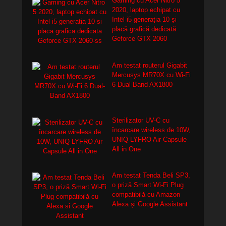
Gaming cu Acer Nitro 5
2020, laptop echipat cu
Intel i5 generația 10 și
placă grafică dedicată
Geforce GTX 2060
Am testat routerul Gigabit
Mercusys MR70X cu Wi-Fi
6 Dual-Band AX1800
Sterilizator UV-C cu
încarcare wireless de 10W,
UNIQ LYFRO Air Capsule
All in One
Am testat Tenda Beli SP3,
o priză Smart Wi-Fi Plug
compatibilă cu Amazon
Alexa și Google Assistant