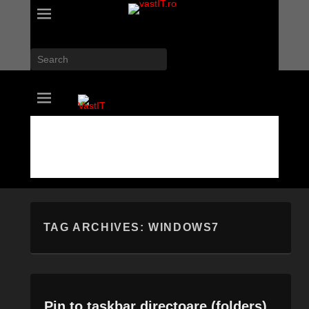
Search
vastIT.ro
Blog de Tehnologie
TAG ARCHIVES:
WINDOWS7
Pin to taskbar directoare (folders)