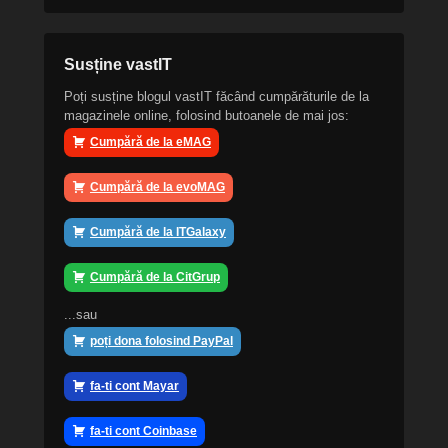
Susține vastIT
Poți susține blogul vastIT făcând cumpărăturile de la
magazinele online, folosind butoanele de mai jos:
Cumpără de la eMAG
Cumpără de la evoMAG
Cumpără de la ITGalaxy
Cumpără de la CitGrup
...sau
poți dona folosind PayPal
fa-ti cont Mayar
fa-ti cont Coinbase