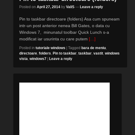
Posted on
April 27, 2014
by
ValiS
—
Leave a reply
Pin to taskbar directoare (folders) Asa cum spuneam
intr-un post anterior nenea Bill Gates, o data cu
Windows 7, minunatul toolbar Quick Lunch s-a
modificat iar usurinta cu care putem
[…]
Posted in
tutoriale windows
|
Tagged
bara de meniu
,
directoare
,
folders
,
Pin to taskbar
,
taskbar
,
vastit
,
windows
vista
,
windows7
|
Leave a reply