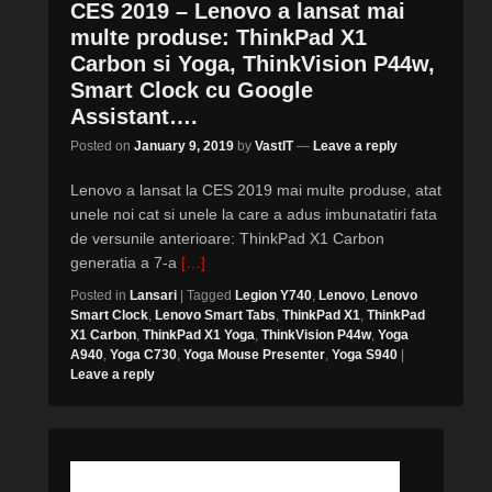
CES 2019 – Lenovo a lansat mai
multe produse: ThinkPad X1
Carbon si Yoga, ThinkVision P44w,
Smart Clock cu Google
Assistant….
Posted on
January 9, 2019
by
VastIT
—
Leave a reply
Lenovo a lansat la CES 2019 mai multe produse, atat
unele noi cat si unele la care a adus imbunatatiri fata
de versunile anterioare: ThinkPad X1 Carbon
generatia a 7-a
[…]
Posted in
Lansari
|
Tagged
Legion Y740
,
Lenovo
,
Lenovo
Smart Clock
,
Lenovo Smart Tabs
,
ThinkPad X1
,
ThinkPad
X1 Carbon
,
ThinkPad X1 Yoga
,
ThinkVision P44w
,
Yoga
A940
,
Yoga C730
,
Yoga Mouse Presenter
,
Yoga S940
|
Leave a reply