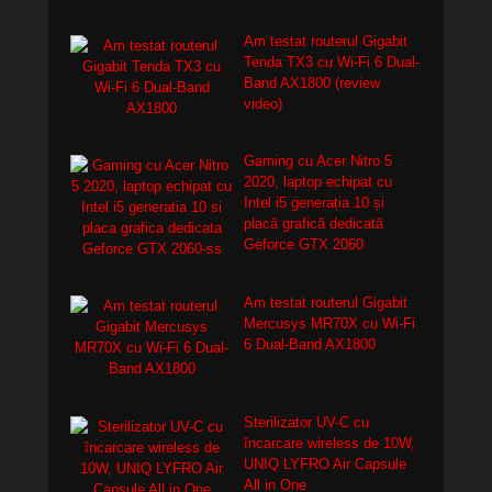
Am testat routerul Gigabit
Tenda TX3 cu Wi-Fi 6 Dual-
Band AX1800 (review
video)
Gaming cu Acer Nitro 5
2020, laptop echipat cu
Intel i5 generația 10 și
placă grafică dedicată
Geforce GTX 2060
Am testat routerul Gigabit
Mercusys MR70X cu Wi-Fi
6 Dual-Band AX1800
Sterilizator UV-C cu
încarcare wireless de 10W,
UNIQ LYFRO Air Capsule
All in One