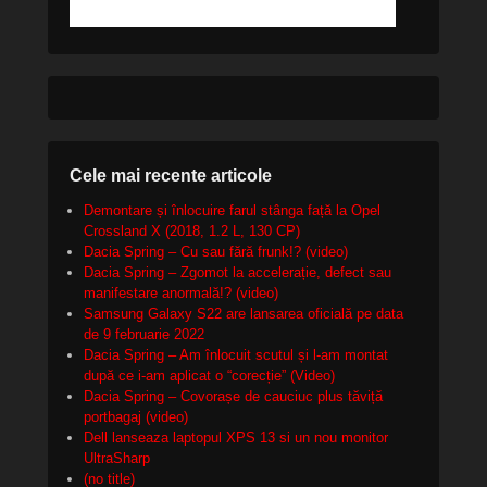
Cele mai recente articole
Demontare și înlocuire farul stânga față la Opel
Crossland X (2018, 1.2 L, 130 CP)
Dacia Spring – Cu sau fără frunk!? (video)
Dacia Spring – Zgomot la accelerație, defect sau
manifestare anormală!? (video)
Samsung Galaxy S22 are lansarea oficială pe data
de 9 februarie 2022
Dacia Spring – Am înlocuit scutul și l-am montat
după ce i-am aplicat o “corecție” (Video)
Dacia Spring – Covorașe de cauciuc plus tăviță
portbagaj (video)
Dell lanseaza laptopul XPS 13 si un nou monitor
UltraSharp
(no title)