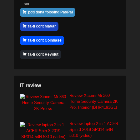
...sau
poți dona folosind PayPal
fa-ti cont Mayar
fa-ti cont Coinbase
fa-ti cont Revolut
IT review
Review Xiaomi Mi 360
Home Security Camera 2K
Pro, Interior (BHR4193GL)
Review laptop 2 in 1 ACER
Spin 3 2019 SP314-54N-
5310 (video)