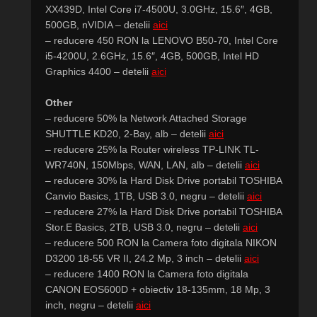
XX439D, Intel Core i7-4500U, 3.0GHz, 15.6″, 4GB,
500GB, nVIDIA – detelii
aici
– reducere 450 RON la LENOVO B50-70, Intel Core
i5-4200U, 2.6GHz, 15.6″, 4GB, 500GB, Intel HD
Graphics 4400 – detelii
aici
Other
– reducere 50% la Network Attached Storage
SHUTTLE KD20, 2-Bay, alb – detelii
aici
– reducere 25% la Router wireless TP-LINK TL-
WR740N, 150Mbps, WAN, LAN, alb – detelii
aici
– reducere 30% la Hard Disk Drive portabil TOSHIBA
Canvio Basics, 1TB, USB 3.0, negru – detelii
aici
– reducere 27% la Hard Disk Drive portabil TOSHIBA
Stor.E Basics, 2TB, USB 3.0, negru – detelii
aici
– reducere 500 RON la Camera foto digitala NIKON
D3200 18-55 VR II, 24.2 Mp, 3 inch – detelii
aici
– reducere 1400 RON la Camera foto digitala
CANON EOS600D + obiectiv 18-135mm, 18 Mp, 3
inch, negru – detelii
aici