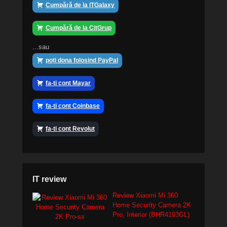
Cumpără de la ITGalaxy
Cumpără de la CitGrup
...sau
poți dona folosind PayPal
fa-ti cont Mayar
fa-ti cont Coinbase
fa-ti cont Revolut
IT review
Review Xiaomi Mi 360
Home Security Camera 2K
Pro, Interior (BHR4193GL)