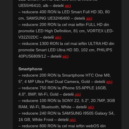
UE55H6410, alb – detelii
aici
– reducere 400 RON la LED Smart Full HD 3D, 80
cm, SAMSUNG UE32H6400 – detelii
aici
– reducere 200 RON la cel mai ieftin FULL HD din
promotie LED High Definition, 81 cm, VORTEX LED-
V32Z02DC – detelii
aici
– reducere 1300 RON la cel mai ieftin ULTRA HD din
promotie Smart LED Ultra HD 3D, 102 cm, PHILIPS
40PUS6809/12 – detelii
aici
Smartphone
– reducere 200 RON la Smartphone HTC One M8,
5″, 4 MP Ultra Pixel Dual Camera, Gold – detelii
aici
– reducere 750 RON la iPhone 5S APPLE 16GB,
4.0″, 8MP, Wi-Fi, Gold – detelii
aici
– reducere 100 RON la SONY Z2, 5.2″, 20.7MP, 3GB
RAM, Wi-Fi, Bluetooth, White – detelii
aici
– reducere 240 RON la SAMSUNG I9505 Galaxy S4,
16 GB, White Frost – detelii
aici
– reducere 800 RON la cel mai ieftin webOS din