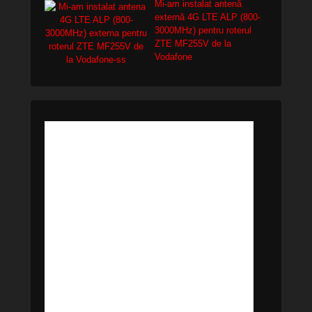
Mi-am instalat antenă
externă 4G LTE ALP (800-
3000MHz) pentru roterul
ZTE MF255V de la
Vodafone