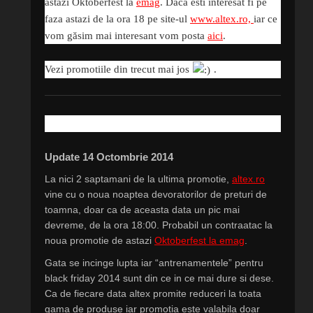
astazi Oktoberfest la
emag
. Daca esti interesat fi pe
faza astazi de la ora 18 pe site-ul
www.altex.ro,
iar ce
vom găsim mai interesant vom posta
aici
.
Vezi promotiile din trecut mai jos
.
Update 14 Octombrie 2014
La nici 2 saptamani de la ultima promotie,
altex.ro
vine cu o noua noaptea devoratorilor de preturi de
toamna, doar ca de aceasta data un pic mai
devreme, de la ora 18:00. Probabil un contraatac la
noua promotie de astazi
Oktoberfest la emag
.
Gata se incinge lupta iar “antrenamentele” pentru
black friday 2014 sunt din ce in ce mai dure si dese.
Ca de fiecare data altex promite reduceri la toata
gama de produse iar promotia este valabila doar