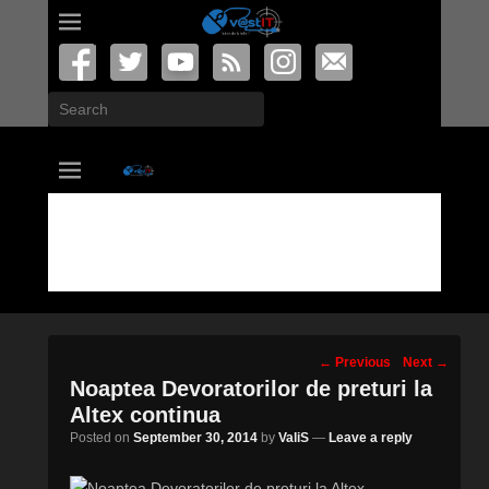
Search
vastIT.ro
Blog de Tehnologie
Post
←
Previous
Next
→
navigation
Noaptea Devoratorilor de preturi la
Altex continua
Posted on
September 30, 2014
by
ValiS
—
Leave a reply