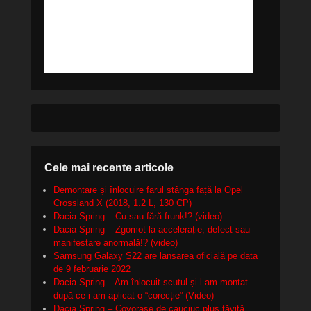
Cele mai recente articole
Demontare și înlocuire farul stânga față la Opel
Crossland X (2018, 1.2 L, 130 CP)
Dacia Spring – Cu sau fără frunk!? (video)
Dacia Spring – Zgomot la accelerație, defect sau
manifestare anormală!? (video)
Samsung Galaxy S22 are lansarea oficială pe data
de 9 februarie 2022
Dacia Spring – Am înlocuit scutul și l-am montat
după ce i-am aplicat o “corecție” (Video)
Dacia Spring – Covorașe de cauciuc plus tăviță