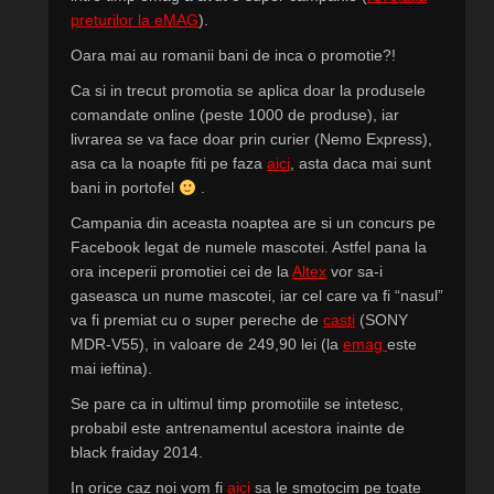
preturilor la eMAG
).
Oara mai au romanii bani de inca o promotie?!
Ca si in trecut promotia se aplica doar la produsele
comandate online (peste 1000 de produse), iar
livrarea se va face doar prin curier (
Nemo Express)
,
asa ca la noapte fiti pe faza
aici
, asta daca mai sunt
bani in portofel
.
Campania din aceasta noaptea are si un concurs pe
Facebook legat de numele mascotei. Astfel pana la
ora inceperii promotiei cei de la
Altex
vor sa-i
gaseasca un nume mascotei, iar cel care va fi “nasul”
va fi premiat cu o super pereche de
casti
(SONY
MDR-V55), in valoare de 249,90 lei (la
emag
este
mai ieftina).
Se pare ca in ultimul timp promotiile se intetesc,
probabil este antrenamentul acestora inainte de
black fraiday 2014.
In orice caz noi vom fi
aici
sa le smotocim pe toate