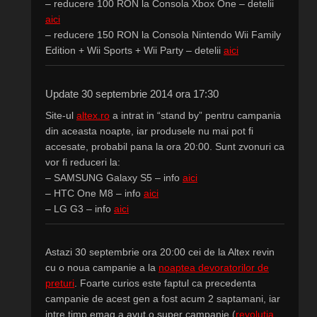
– reducere 100 RON la Consola Xbox One – detelii
aici
– reducere 150 RON la Consola Nintendo Wii Family
Edition + Wii Sports + Wii Party – detelii
aici
Update 30 septembrie 2014 ora 17:30
Site-ul
altex.ro
a intrat in “stand by” pentru campania
din aceasta noapte, iar produsele nu mai pot fi
accesate, probabil pana la ora 20:00. Sunt zvonuri ca
vor fi reduceri la:
– SAMSUNG Galaxy S5 – info
aici
– HTC One M8 – info
aici
– LG G3 – info
aici
Astazi 30 septembrie ora 20:00 cei de la Altex revin
cu o noua campanie a la
noaptea devoratorilor de
preturi
. Foarte curios este faptul ca precedenta
campanie de acest gen a fost acum 2 saptamani, iar
intre timp emag a avut o super campanie (
revolutia