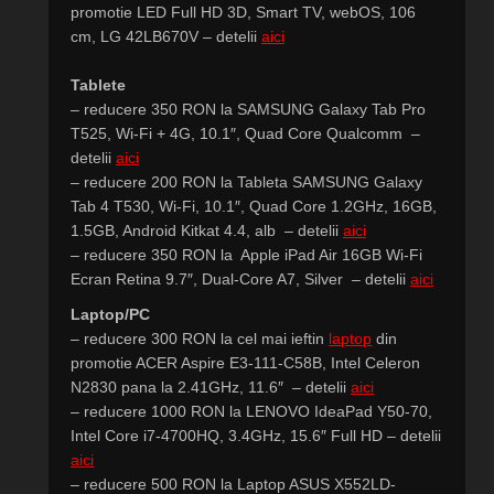
promotie LED Full HD 3D, Smart TV, webOS, 106
cm, LG 42LB670V – detelii
aici
Tablete
– reducere 350 RON la SAMSUNG Galaxy Tab Pro
T525, Wi-Fi + 4G, 10.1″, Quad Core Qualcomm –
detelii
aici
– reducere 200 RON la Tableta SAMSUNG Galaxy
Tab 4 T530, Wi-Fi, 10.1″, Quad Core 1.2GHz, 16GB,
1.5GB, Android Kitkat 4.4, alb – detelii
aici
– reducere 350 RON la Apple iPad Air 16GB Wi-Fi
Ecran Retina 9.7″, Dual-Core A7, Silver – detelii
aici
Laptop/PC
– reducere 300 RON la cel mai ieftin
laptop
din
promotie ACER Aspire E3-111-C58B, Intel Celeron
N2830 pana la 2.41GHz, 11.6″ – detelii
aici
– reducere 1000 RON la LENOVO IdeaPad Y50-70,
Intel Core i7-4700HQ, 3.4GHz, 15.6″ Full HD – detelii
aici
– reducere 500 RON la Laptop ASUS X552LD-