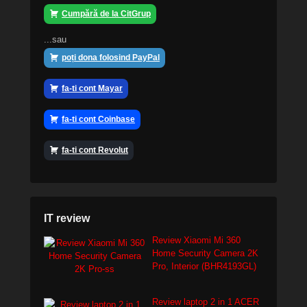
Cumpără de la CitGrup
...sau
poți dona folosind PayPal
fa-ti cont Mayar
fa-ti cont Coinbase
fa-ti cont Revolut
IT review
Review Xiaomi Mi 360
Home Security Camera 2K
Pro, Interior (BHR4193GL)
Review laptop 2 in 1 ACER