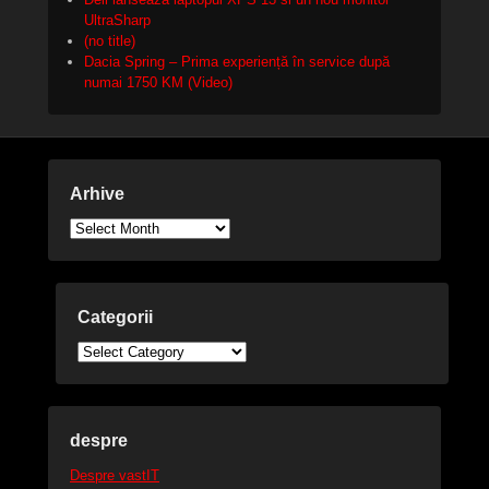
UltraSharp
(no title)
Dacia Spring – Prima experiență în service după
numai 1750 KM (Video)
Arhive
Arhive
Categorii
Categorii
despre
Despre vastIT