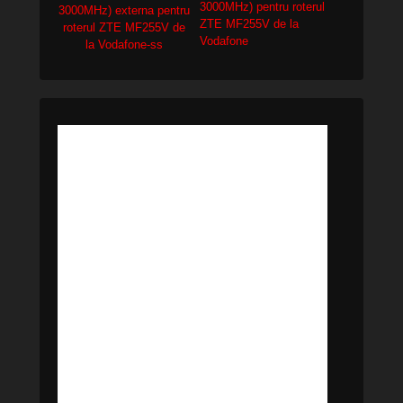
3000MHz) pentru roterul
ZTE MF255V de la
Vodafone