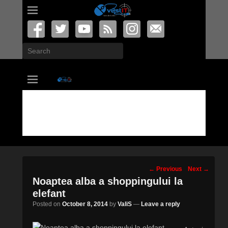
Search
vastIT.ro
Blog de Tehnologie
Post
←
Previous
Next
→
navigation
Noaptea alba a shoppingului la
elefant
Posted on
October 8, 2014
by
ValiS
—
Leave a reply