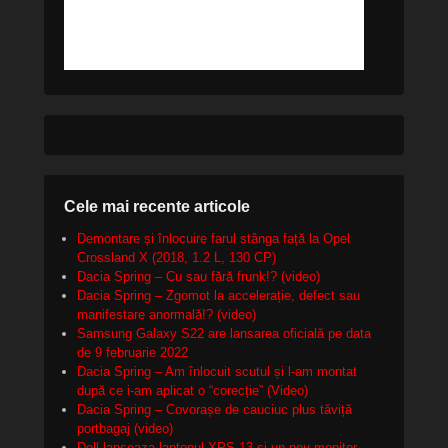
Cele mai recente articole
Demontare și înlocuire farul stânga față la Opel
Crossland X (2018, 1.2 L, 130 CP)
Dacia Spring – Cu sau fără frunk!? (video)
Dacia Spring – Zgomot la accelerație, defect sau
manifestare anormală!? (video)
Samsung Galaxy S22 are lansarea oficială pe data
de 9 februarie 2022
Dacia Spring – Am înlocuit scutul și l-am montat
după ce i-am aplicat o “corecție” (Video)
Dacia Spring – Covorașe de cauciuc plus tăviță
portbagaj (video)
Dell lanseaza laptopul XPS 13 si un nou monitor