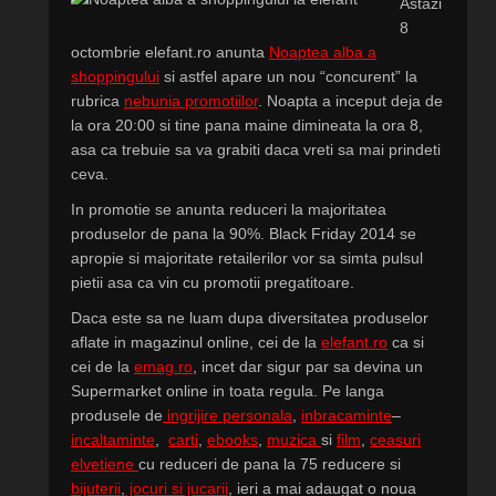
Astazi
8
octombrie elefant.ro anunta
Noaptea alba a
shoppingului
si astfel apare un nou “concurent” la
rubrica
nebunia promotiilor
. Noapta a inceput deja de
la ora 20:00 si tine pana maine dimineata la ora 8,
asa ca trebuie sa va grabiti daca vreti sa mai prindeti
ceva.
In promotie se anunta reduceri la majoritatea
produselor de pana la 90%. Black Friday 2014 se
apropie si majoritate retailerilor vor sa simta pulsul
pietii asa ca vin cu promotii pregatitoare.
Daca este sa ne luam dupa diversitatea produselor
aflate in magazinul online, cei de la
elefant.ro
ca si
cei de la
emag.ro
, incet dar sigur par sa devina un
Supermarket online in toata regula. Pe langa
produsele de
ingrijire personala
,
inbracaminte
–
incaltaminte
,
carti
,
ebooks
,
muzica
si
film
,
ceasuri
elvetiene
cu reduceri de pana la 75 reducere si
bijuterii
,
jocuri si jucarii
, ieri a mai adaugat o noua