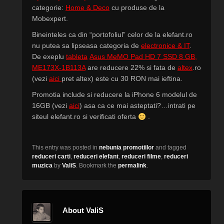
categorie:
Home & Deco
cu produse de la
Mobexpert.
Bineinteles ca din “portofoliul” celor de la elefant.ro
nu putea sa lipseasa categoria de
electronice & IT
.
De exeplu
tableta
Asus MeMO Pad HD 7 SSD 8 GB,
ME173X-1B113A
are reducere 22% si fata de
altex
.ro
(vezi
aici
pret altex) este cu 30 RON mai ieftina.
Promotia include si reducere la iPhone 6 modelul de
16GB (vezi
aici
) asa ca ce mai asteptati?…intrati pe
siteul elefant.ro si verificati oferta
.
This entry was posted in
nebunia promotiilor
and tagged
reduceri carti
,
reduceri elefant
,
reduceri filme
,
reduceri
muzica
by
ValiS
. Bookmark the
permalink
.
About ValiS