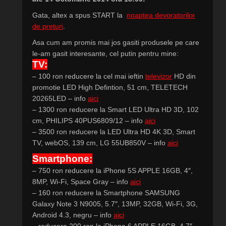
Gata, altex a spus START la
noaptea devoratorilor
de preturi
.
Asa cum am promis mai jos gasiti produsele pe care
le-am gasit interesante, cel putin pentru mine:
TV:
– 100 ron reducere la cel mai ieftin
televizor
HD din
promotie LED High Defintion, 51 cm, TELETECH
20265LED – info
aici
– 1300 ron reducere la Smart LED Ultra HD 3D, 102
cm, PHILIPS 40PUS6809/12 – info
aici
– 3500 ron reducere la LED Ultra HD 4K 3D, Smart
TV, webOS, 139 cm, LG 55UB850V – info
aici
Smartphone:
– 750 ron reducere la iPhone 5S APPLE 16GB, 4″,
8MP, Wi-Fi, Space Gray – info
aici
– 160 ron reducere la Smartphone SAMSUNG
Galaxy Note 3 N9005, 5.7″, 13MP, 32GB, Wi-Fi, 3G,
Android 4.3, negru – info
aici