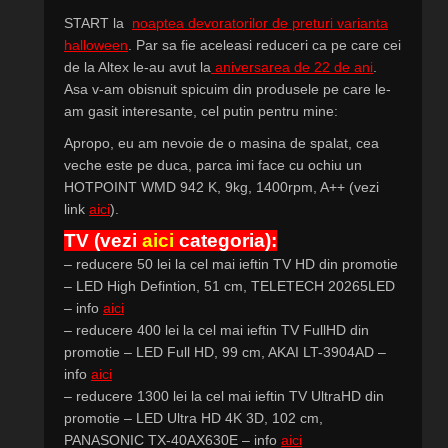
START la
noaptea devoratorilor de preturi varianta
halloween
. Par sa fie aceleasi reduceri ca pe care cei
de la Altex le-au avut la
aniversarea de 22 de ani
.
Asa v-am obisnuit spicuim din produsele pe care le-
am gasit interesante, cel putin pentru mine:
Apropo, eu am nevoie de o masina de spalat, cea
veche este pe duca, parca imi face cu ochiu un
HOTPOINT WMD 942 K, 9kg, 1400rpm, A++ (vezi
link
aici
).
TV
(vezi
aici
categoria)
:
– reducere 50 lei la cel mai ieftin TV HD din promotie
– LED High Defintion, 51 cm, TELETECH 20265LED
– info
aici
– reducere 400 lei la cel mai ieftin TV FullHD din
promotie – LED Full HD, 99 cm, AKAI LT-3904AD –
info
aici
– reducere 1300 lei la cel mai ieftin TV UltraHD din
promotie – LED Ultra HD 4K 3D, 102 cm,
PANASONIC TX-40AX630E – info
aici