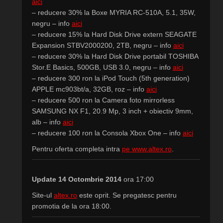
aici
– reducere 30% la Boxe MYRIA RC-510A, 5.1, 35W,
negru – info
aici
– reducere 15% la Hard Disk Drive extern SEAGATE
Expansion STBV2000200, 2TB, negru – info
aici
– reducere 30% la Hard Disk Drive portabil TOSHIBA
Stor.E Basics, 500GB, USB 3.0, negru – info
aici
– reducere 300 ron la iPod Touch (5th generation)
APPLE mc903bt/a, 32GB, roz – info
aici
– reducere 500 ron la Camera foto mirrorless
SAMSUNG NX F1, 20.9 Mp, 3 inch + obiectiv 9mm,
alb – info
aici
– reducere 100 ron la Consola Xbox One – info
aici
Pentru oferta completa intra
pe www.altex.ro
.
Update 14 Octombrie 2014
ora 17:00
Site-ul
altex.ro
este oprit. Se pregatesc pentru
promotia de la ora 18:00.