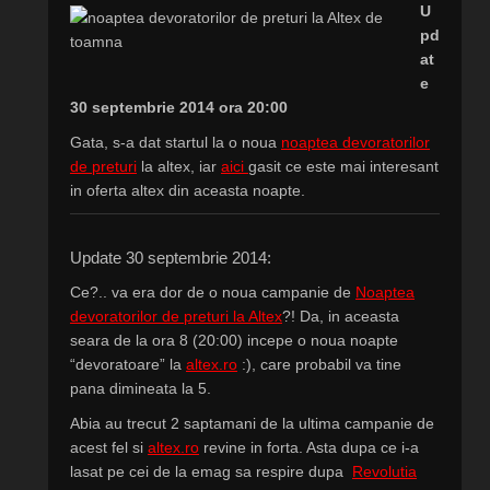
U
pd
at
e
30 septembrie 2014 ora 20:00
Gata, s-a dat startul la o noua
noaptea devoratorilor
de preturi
la altex, iar
aici
gasit ce este mai interesant
in oferta altex din aceasta noapte.
Update 30 septembrie 2014:
Ce?.. va era dor de o noua campanie de
Noaptea
devoratorilor de preturi la Altex
?! Da, in aceasta
seara de la ora 8 (20:00) incepe o noua noapte
“devoratoare” la
altex.ro
:), care probabil va tine
pana dimineata la 5.
Abia au trecut 2 saptamani de la ultima campanie de
acest fel si
altex.ro
revine in forta. Asta dupa ce i-a
lasat pe cei de la emag sa respire dupa
Revolutia