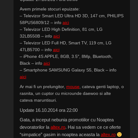
Avem primele stocuri epuizate:
– Televizor Smart LED Ultra HD 3D, 147 cm, PHILIPS
58PUS6809/12 – info
aici
– Televizor LED High Definition, 81 cm, LG
32LB550B – info
aici
– Televizor LED Full HD, Smart TV, 119 cm, LG
47LB5700 – info
aici
– iPhone 4S APPLE, 8GB, 3.5″, 8Mp, Bluetooth,
Black – info
aici
– Smartphone SAMSUNG Galaxy S5, Black – info
aici
Ar mai fi un prelungitor,
mouse
, cateva genti laptop, o
rasnita, un cuptor cu microunde daewoo si alte
cateva maruntisuri.
Update 16.10.2014 ora 22:00
Gata, a inceput nebunia promotiilor cu Noaptea
devoratorilor la
altex.ro
. Hai sa vedem ce ce oferte
“simpatice” gasim in noaptea aceasta la
altex.ro