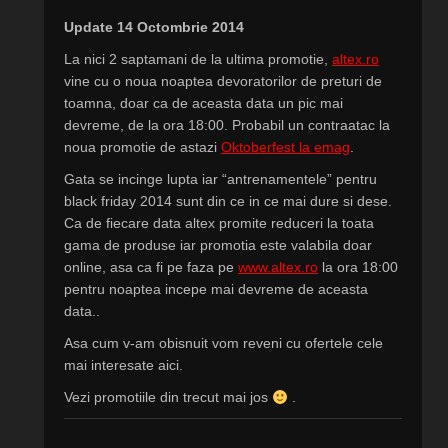
Update 14 Octombrie 2014
La nici 2 saptamani de la ultima promotie,
altex.ro
vine cu o noua noaptea devoratorilor de preturi de
toamna, doar ca de aceasta data un pic mai
devreme, de la ora 18:00. Probabil un contraatac la
noua promotie de astazi
Oktoberfest la emag
.
Gata se incinge lupta iar “antrenamentele” pentru
black friday 2014 sunt din ce in ce mai dure si dese.
Ca de fiecare data altex promite reduceri la toata
gama de produse iar promotia este valabila doar
online, asa ca fi pe faza pe
www.altex.ro
la ora 18:00
pentru noaptea incepe mai devreme de aceasta
data..
Asa cum v-am obisnuit vom reveni cu ofertele cele
mai interesate aici.
Vezi promotiile din trecut mai jos
.