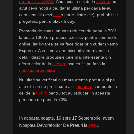
preturilor la eMAG
. Anul acesta cei de la
altex.ro
au
avut ceva nopti albe, dar in ultima perioada le-au
cam inmultit (vezi
aici
o parte dintre ele), probabil se
pregatesc pentru black friday.
Promotia de astazi anunta reduceri de pana la 70%
la peste 1000 de produse exclusiv pentru comenzile
online, iar livrarea se va face doar prin curier (
Nemo
Express)
. Asa cum v-am obisnuit vom reveni cu
detalii despre produsele cele mai interesante din
oferta celor de la
altex.ro
asa ca fiti pe faza la
nebunia promotiilor
.
Nu uitati sa verificati cu mare atentie preturile si pe
alte site-uri de profil, cum ar fi
emag.ro
sau poate la
cei de la
f64.ro
pentru tot au reduceri in aceasta
perioada de pana la 70%.
In aceasta noapte, 16 spre 17 Septembrie, avem
Noaptea Devoratorilor De Preturi la
Altex
.