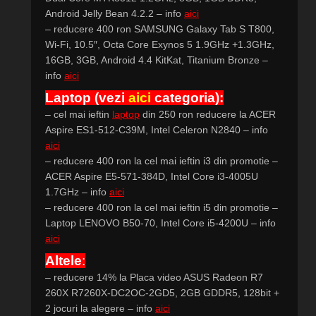
Android Jelly Bean 4.2.2 – info
aici
– reducere 400 ron SAMSUNG Galaxy Tab S T800,
Wi-Fi, 10.5″, Octa Core Exynos 5 1.9GHz +1.3GHz,
16GB, 3GB, Android 4.4 KitKat, Titanium Bronze –
info
aici
Laptop
(vezi
aici
categoria):
– cel mai ieftin
laptop
din 250 ron reducere la ACER
Aspire ES1-512-C39M, Intel Celeron N2840 – info
aici
– reducere 400 ron la cel mai ieftin i3 din promotie –
ACER Aspire E5-571-384D, Intel Core i3-4005U
1.7GHz – info
aici
– reducere 400 ron la cel mai ieftin i5 din promotie –
Laptop LENOVO B50-70, Intel Core i5-4200U – info
aici
Altele
:
– reducere 14% la Placa video ASUS Radeon R7
260X R7260X-DC2OC-2GD5, 2GB GDDR5, 128bit +
2 jocuri la alegere – info
aici