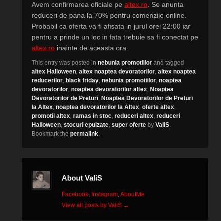
Avem confirmarea oficiale pe
altex.ro
. Se anunta
reduceri de pana la 70% pentru comenzile online.
Probabil ca oferta va fi afisata in jurul orei 22:00 iar
pentru a prinde un loc in fata trebuie sa fi conectat pe
altex.ro
inainte de aceasta ora.
This entry was posted in
nebunia promotiilor
and tagged
altex Halloween
,
altex noaptea devoratorilor
,
altex noaptea
reducerilor
,
black friday
,
nebunia promotiilor
,
noaptea
devoratorilor
,
noaptea devoratorilor altex
,
Noaptea
Devoratorilor de Preturi
,
Noaptea Devoratorilor de Preturi
la Altex
,
noaptea devoratorilor la Altex
,
oferte altex
,
promotii altex
,
ramas in stoc
,
reduceri altex
,
reduceri
Halloween
,
stocuri epuizate
,
super oferte
by
ValiS
.
Bookmark the
permalink
.
About ValiS
Facebook
,
Instagram
,
AboutMe
View all posts by ValiS
→