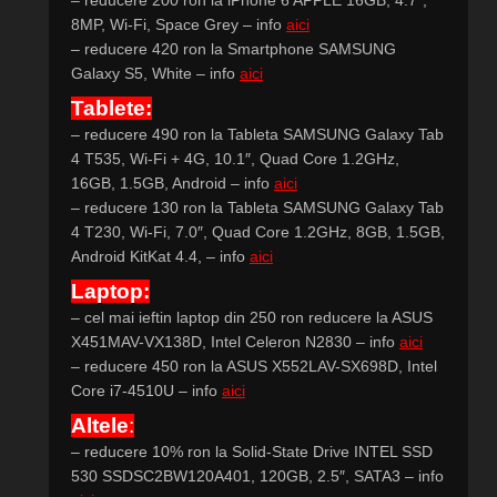
– reducere 200 ron la iPhone 6 APPLE 16GB, 4.7″,
8MP, Wi-Fi, Space Grey – info
aici
– reducere 420 ron la Smartphone SAMSUNG
Galaxy S5, White – info
aici
Tablete:
– reducere 490 ron la Tableta SAMSUNG Galaxy Tab
4 T535, Wi-Fi + 4G, 10.1″, Quad Core 1.2GHz,
16GB, 1.5GB, Android – info
aici
– reducere 130 ron la Tableta SAMSUNG Galaxy Tab
4 T230, Wi-Fi, 7.0″, Quad Core 1.2GHz, 8GB, 1.5GB,
Android KitKat 4.4, – info
aici
Laptop:
– cel mai ieftin laptop din 250 ron reducere la ASUS
X451MAV-VX138D, Intel Celeron N2830 – info
aici
– reducere 450 ron la ASUS X552LAV-SX698D, Intel
Core i7-4510U – info
aici
Altele
:
– reducere 10% ron la Solid-State Drive INTEL SSD
530 SSDSC2BW120A401, 120GB, 2.5″, SATA3 – info