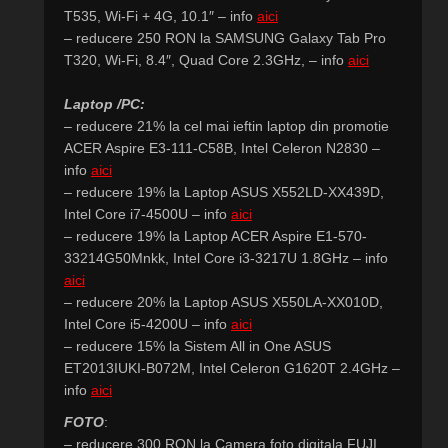
T535, Wi-Fi + 4G, 10.1″ – info
aici
– reducere 250 RON la SAMSUNG Galaxy Tab Pro
T320, Wi-Fi, 8.4″, Quad Core 2.3GHz, – info
aici
Laptop /PC:
– reducere 21% la cel mai ieftin laptop din promotie
ACER Aspire E3-111-C58B, Intel Celeron N2830 –
info
aici
– reducere 19% la Laptop ASUS X552LD-XX439D,
Intel Core i7-4500U – info
aici
– reducere 19% la Laptop ACER Aspire E1-570-
33214G50Mnkk, Intel Core i3-3217U 1.8GHz – info
aici
– reducere 20% la Laptop ASUS X550LA-XX010D,
Intel Core i5-4200U – info
aici
– reducere 15% la Sistem All in One ASUS
ET2013IUKI-B072M, Intel Celeron G1620T 2.4GHz –
info
aici
FOTO
:
– reducere 300 RON la Camera foto digitala FUJI