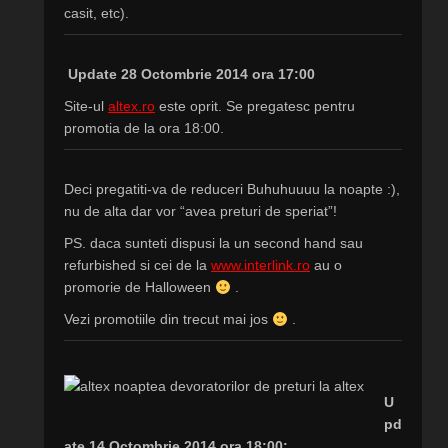
casit, etc).
Update 28 Octombrie 2014 ora 17:00
Site-ul
altex.ro
este oprit. Se pregatesc pentru
promotia de la ora 18:00.
Deci pregatiti-va de reduceri
Buhuhuuuu
la noapte :),
nu de alta dar vor “avea preturi de speriat”!
PS. daca sunteti dispusi la un second hand sau
refurbished si cei de la
www.interlink.ro
au o
promorie de Halloween
.
Vezi promotiile din trecut mai jos
.
U
pd
ate 14 Octombrie 2014 ora 18:00: