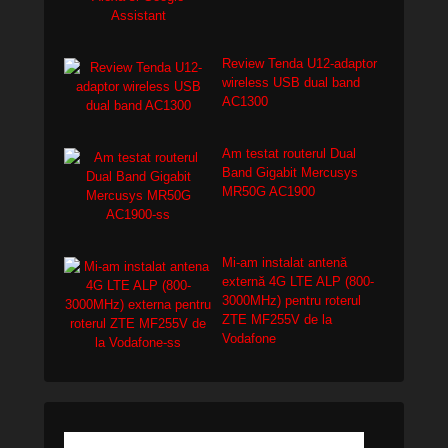
Review Tenda U12-adaptor
wireless USB dual band
AC1300
Am testat routerul Dual
Band Gigabit Mercusys
MR50G AC1900
Mi-am instalat antenă
externă 4G LTE ALP (800-
3000MHz) pentru roterul
ZTE MF255V de la
Vodafone