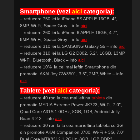
Smartphone
(vezi
aici
categoria)
:
– reducere 750 lei la iPhone 5S APPLE 16GB, 4″,
8MP, Wi-Fi, Space Gray – info
aici
– reducere 260 lei la iPhone 6 APPLE 16GB, 4.7″,
8MP, Wi-Fi, Space Grey – info
aici
– reducere 310 lei la SAMSUNG Galaxy S5 – info
aici
– reducere 310 lei la LG G2 D802, 5.2″, 16GB, 13MP,
Wi-Fi, Bluetooth, Black – info
aici
– reducere 10% la cel mai ieftin Smartphone din
promotie AKAI Joy GW3501, 3.5″, 2MP, White – info
aici
Tablete (vezi
aici
categoria):
– reducere 40 ron la cea mai ieftina
tableta
din
promotie MYRIA Extreme Power JK723, Wi-Fi, 7.0″,
Quad Core A31S 1.0GHz, 8GB, 1GB, Android Jelly
Bean 4.2.2 – info
aici
– reducere 30 ron la la cea mai ieftina tableta cu 3G
din promotie AKAI Companion J780, Wi-Fi + 3G, 7.0″,
Dual Core MTK8312 1.2GHz, 8GB, 1GB DDR3,