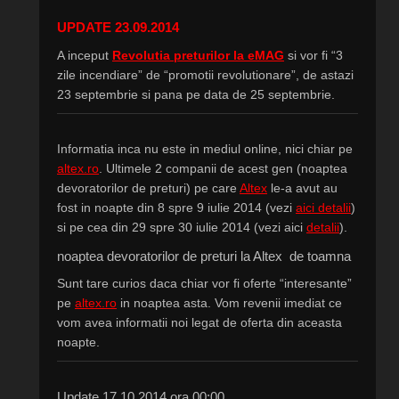
UPDATE 23.09.2014
A inceput
Revolutia preturilor la eMAG
si vor fi “3
zile incendiare” de “promotii revolutionare”, de astazi
23 septembrie si pana pe data de 25 septembrie.
Informatia inca nu este in mediul online, nici chiar pe
altex.ro
. Ultimele 2 companii de acest gen (noaptea
devoratorilor de preturi) pe care
Altex
le-a avut au
fost in noapte din 8 spre 9 iulie 2014 (vezi
aici detalii
)
si pe cea din
29 spre 30 iulie 2014 (vezi aici
detalii
).
noaptea devoratorilor de preturi la Altex de toamna
Sunt tare curios daca chiar vor fi oferte “interesante”
pe
altex.ro
in noaptea asta. Vom revenii imediat ce
vom avea informatii noi legat de oferta din aceasta
noapte.
Update 17.10.2014 ora 00:00