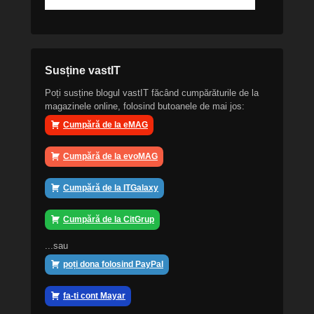
Susține vastIT
Poți susține blogul vastIT făcând cumpărăturile de la
magazinele online, folosind butoanele de mai jos:
Cumpără de la eMAG
Cumpără de la evoMAG
Cumpără de la ITGalaxy
Cumpără de la CitGrup
...sau
poți dona folosind PayPal
fa-ti cont Mayar