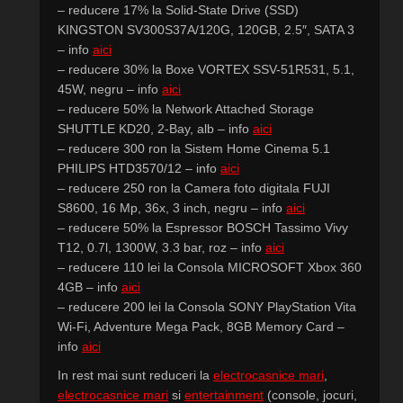
– reducere 17% la Solid-State Drive (SSD)
KINGSTON SV300S37A/120G, 120GB, 2.5″, SATA 3
– info
aici
– reducere 30% la Boxe VORTEX SSV-51R531, 5.1,
45W, negru – info
aici
– reducere 50% la Network Attached Storage
SHUTTLE KD20, 2-Bay, alb – info
aici
– reducere 300 ron la Sistem Home Cinema 5.1
PHILIPS HTD3570/12 – info
aici
– reducere 250 ron la Camera foto digitala FUJI
S8600, 16 Mp, 36x, 3 inch, negru – info
aici
– reducere 50% la Espressor BOSCH Tassimo Vivy
T12, 0.7l, 1300W, 3.3 bar, roz – info
aici
– reducere 110 lei la Consola MICROSOFT Xbox 360
4GB – info
aici
– reducere 200 lei la Consola SONY PlayStation Vita
Wi-Fi, Adventure Mega Pack, 8GB Memory Card –
info
aici
In rest mai sunt reduceri la
electrocasnice mari
,
electrocasnice mari
si
entertainment
(console, jocuri,