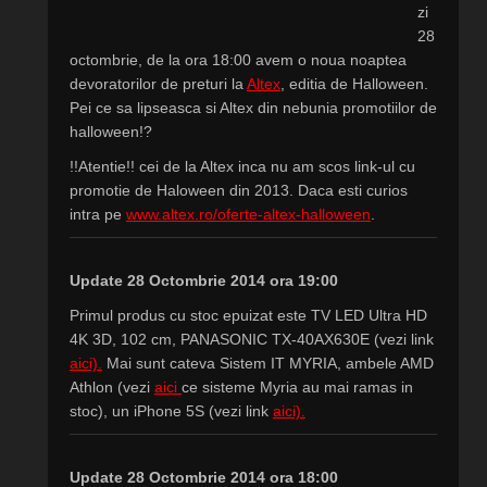
zi
28
octombrie, de la ora 18:00 avem o noua noaptea
devoratorilor de preturi la
Altex
, editia de Halloween.
Pei ce sa lipseasca si Altex din nebunia promotiilor de
halloween!?
!!Atentie!! cei de la Altex inca nu am scos link-ul cu
promotie de Haloween din 2013. Daca esti curios
intra pe
www.altex.ro/oferte-altex-halloween
.
Update 28 Octombrie 2014 ora 19:00
Primul produs cu stoc epuizat este TV LED Ultra HD
4K 3D, 102 cm, PANASONIC TX-40AX630E (vezi link
aici).
Mai sunt cateva Sistem IT MYRIA, ambele AMD
Athlon (vezi
aici
ce sisteme Myria au mai ramas in
stoc), un iPhone 5S (vezi link
aici).
Update 28 Octombrie 2014 ora 18:00