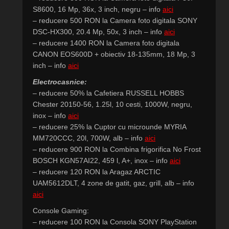
S8600, 16 Mp, 36x, 3 inch, negru – info
aici
– reducere 500 RON la Camera foto digitala SONY
DSC-HX300, 20.4 Mp, 50x, 3 inch – info
aici
– reducere 1400 RON la Camera foto digitala
CANON EOS600D + obiectiv 18-135mm, 18 Mp, 3
inch – info
aici
Electrocasnice:
– reducere 50% la Cafetiera RUSSELL HOBBS
Chester 20150-56, 1.25l, 10 cesti, 1000W, negru,
inox – info
aici
– reducere 25% la Cuptor cu microunde MYRIA
MM720CCC, 20l, 700W, alb – info
aici
– reducere 900 RON la Combina frigorifica No Frost
BOSCH KGN57AI22, 459 l, A+, inox – info
aici
– reducere 120 RON la Aragaz ARCTIC
UAM5612DLT, 4 zone de gatit, gaz, grill, alb – info
aici
Console Gaming:
– reducere 100 RON la Consola SONY PlayStation