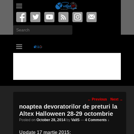
Search
vastIT.ro
Blog de Tehnologie
Post
←
Previous
Next
→
navigation
noaptea devoratorilor de preturi la
Altex Halloween 28-29 octombrie
Posted on
October 28, 2014
by
ValiS
—
4 Comments ↓
Update 17 martie 2015: