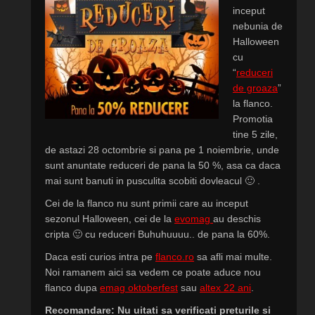
inceput
nebunia de
Halloween
cu
“
reduceri
de groaza
”
la flanco.
Promotia
tine 5 zile,
de astazi 28 octombrie si pana pe 1 noiembrie, unde
sunt anuntate reduceri de pana la 50 %, asa ca daca
mai sunt banuti in pusculita scobiti dovleacul 🙂 .
Cei de la flanco nu sunt primii care au inceput
sezonul Halloween, cei de la
evomag
au deschis
cripta 🙂 cu reduceri
Buhuhuuuu.. de pana la 60%.
Daca esti curios intra pe
flanco.ro
sa afli mai multe.
Noi ramanem aici sa vedem ce poate aduce nou
flanco dupa
emag oktoberfest
sau
altex 22 ani
.
Recomandare: Nu uitati sa verificati preturile si