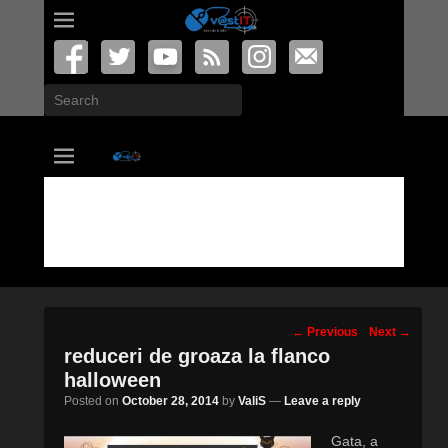
Search
vastIT.ro
Blog de Tehnologie
Post
←
Previous
Next
→
navigation
reduceri de groaza la flanco
halloween
Posted on
October 28, 2014
by
ValiS
—
Leave a reply
Gata, a