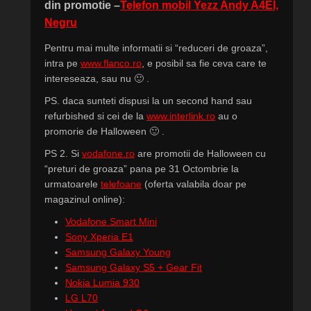
din promotie –
Telefon mobil Yezz Andy A4EI,
Negru
Pentru mai multe informatii si “reduceri de groaza”,
intra pe
www.flanco.ro
, e posibil sa fie ceva care te
intereseaza, sau nu 🙂 .
PS. daca sunteti dispusi la un second hand sau
refurbished si cei de la
www.interlink.ro
au o
promorie de Halloween 🙂 .
PS 2. Si
vodafone.ro
are promotii de Halloween cu
“preturi de groaza” pana pe 31 Octombrie la
urmatoarele
telefoane
(oferta valabila doar pe
magazinul online):
Vodafone Smart Mini
Sony Xperia E1
Samsung Galaxy Young
Samsung Galaxy S5 + Gear Fit
Nokia Lumia 930
LG L70