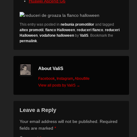
Huawei Ascend G6
This entry was posted in
nebunia promotiilor
and tagged
altex promotii
,
flanco Halloween
,
reduceri flanco
,
reduceri
Halloween
,
vodafone halloween
by
ValiS
. Bookmark the
permalink
.
About ValiS
Facebook
,
Instagram
,
AboutMe
View all posts by ValiS
→
Leave a Reply
Your email address will not be published.
Required
fields are marked
*