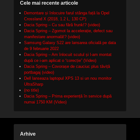
Cele mai recente articole
Demontare și înlocuire farul stânga față la Opel
Crossland X (2018, 1.2 L, 130 CP)
Dacia Spring – Cu sau fără frunk!? (video)
Dacia Spring – Zgomot la accelerație, defect sau
manifestare anormală!? (video)
Samsung Galaxy S22 are lansarea oficială pe data
de 9 februarie 2022
Dacia Spring – Am înlocuit scutul și l-am montat
după ce i-am aplicat o “corecție” (Video)
Dacia Spring – Covorașe de cauciuc plus tăviță
portbagaj (video)
Dell lanseaza laptopul XPS 13 si un nou monitor
UltraSharp
(no title)
Dacia Spring – Prima experiență în service după
numai 1750 KM (Video)
Arhive