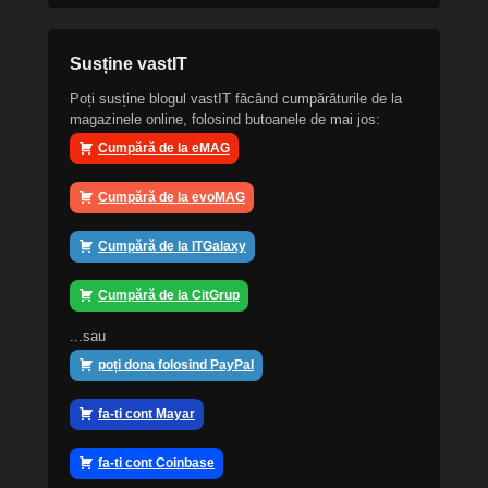
Susține vastIT
Poți susține blogul vastIT făcând cumpărăturile de la
magazinele online, folosind butoanele de mai jos:
Cumpără de la eMAG
Cumpără de la evoMAG
Cumpără de la ITGalaxy
Cumpără de la CitGrup
...sau
poți dona folosind PayPal
fa-ti cont Mayar
fa-ti cont Coinbase