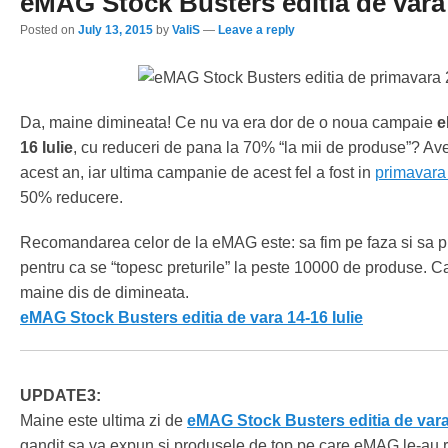
eMAG Stock Busters editia de vara 
Posted on
July 13, 2015
by
ValiS
—
Leave a reply
Da, maine dimineata! Ce nu va era dor de o noua campaie
e
16 Iulie
, cu reduceri de pana la 70% “la mii de produse”? Av
acest an, iar ultima campanie de acest fel a fost in
primavara
50% reducere.
Recomandarea celor de la eMAG este: sa fim pe faza si sa pr
pentru ca se “topesc preturile” la peste 10000 de produse.
maine dis de dimineata.
eMAG Stock Busters editia de vara 14-16 Iulie
UPDATE3:
Maine este ultima zi de
eMAG Stock Busters editia de var
gandit sa va expun si produsele de top pe care eMAG le-au r