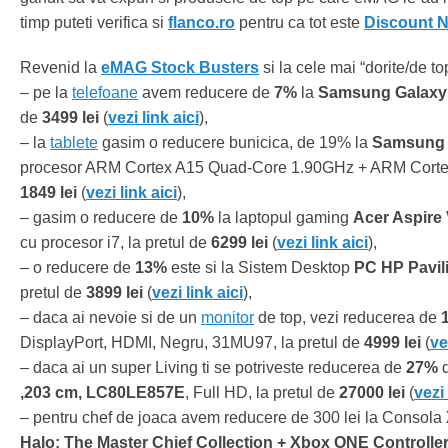
timp puteti verifica si
flanco.ro
pentru ca tot este
Discount N
Revenid la
eMAG Stock Busters
si la cele mai “dorite/de t
– pe la
telefoane
avem reducere de
7%
la
Samsung Galaxy
de
3499 lei
(
vezi link aici
),
– la
tablete
gasim o reducere bunicica, de 19% la
Samsung 
procesor ARM Cortex A15 Quad-Core 1.90GHz + ARM Cortex
1849 lei
(
vezi link aici
),
– gasim o reducere de
10%
la laptopul gaming
Acer Aspire
cu procesor i7, la pretul de
6299 lei
(
vezi link aici
),
– o reducere de
13%
este si la Sistem Desktop
PC HP Pavili
pretul de
3899 lei
(
vezi link aici
),
– daca ai nevoie si de un
monitor
de top, vezi reducerea de
DisplayPort, HDMI, Negru, 31MU97, la pretul de
4999 lei
(
ve
– daca ai un super Living ti se potriveste reducerea de
27%
d
,203 cm, LC80LE857E
, Full HD, la pretul de
27000 lei
(
vezi 
– pentru chef de joaca avem reducere de 300 lei la Consola
Halo: The Master Chief Collection + Xbox ONE Controlle