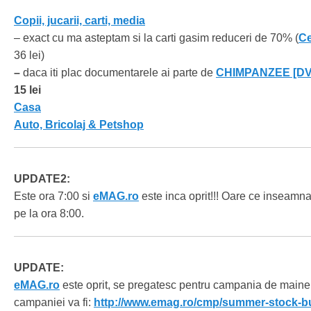
Copii, jucarii, carti, media
– exact cu ma asteptam si la carti gasim reduceri de 70% (
Ce
36 lei)
–
daca iti plac documentarele ai parte de
CHIMPANZEE [DVD
15 lei
Casa
Auto, Bricolaj & Petshop
UPDATE2:
Este ora 7:00 si
eMAG.ro
este inca oprit!!! Oare ce inseamn
pe la ora 8:00.
UPDATE:
eMAG.ro
este oprit, se pregatesc pentru campania de maine 
campaniei va fi:
http://www.emag.ro/cmp/summer-stock-bu