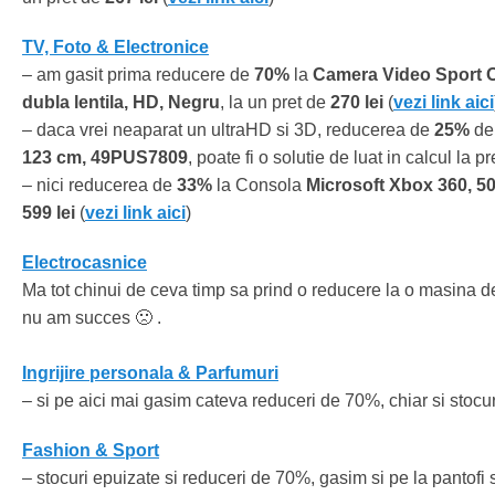
TV, Foto & Electronice
– am gasit prima reducere de
70%
la
Camera Video Sport 
dubla lentila, HD, Negru
, la un pret de
270 lei
(
vezi link aici
– daca vrei neaparat un ultraHD si 3D, reducerea de
25%
de 
123 cm, 49PUS7809
, poate fi o solutie de luat in calcul la p
– nici reducerea de
33%
la Consola
Microsoft Xbox 360, 5
599 lei
(
vezi link aici
)
Electrocasnice
Ma tot chinui de ceva timp sa prind o reducere la o masina 
nu am succes 🙁 .
Ingrijire personala & Parfumuri
– si pe aici mai gasim cateva reduceri de 70%, chiar si stocu
Fashion & Sport
– stocuri epuizate si reduceri de 70%, gasim si pe la pantofi 