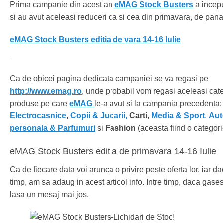
Prima campanie din acest an
eMAG Stock Busters
a incepu
si au avut aceleasi reduceri ca si cea din primavara, de pan
eMAG Stock Busters editia de vara 14-16 Iulie
Ca de obicei pagina dedicata campaniei se va regasi pe
http://www.emag.ro
, unde probabil vom regasi aceleasi cate
produse pe care
eMAG
le-a avut si la campania precedenta:
Electrocasnice
,
Copii & Jucarii,
Carti
,
Media & Sport
,
Aut
personala & Parfumuri
si
Fashion
(aceasta fiind o categori
eMAG Stock Busters editia de primavara 14-16 Iulie
Ca de fiecare data voi arunca o privire peste oferta lor, iar 
timp, am sa adaug in acest articol info. Intre timp, daca gases
lasa un mesaj mai jos.