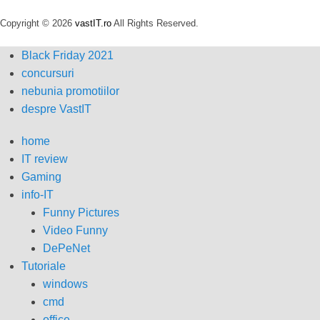
Copyright © 2026
vastIT.ro
All Rights Reserved.
Black Friday 2021
concursuri
nebunia promotiilor
despre VastIT
home
IT review
Gaming
info-IT
Funny Pictures
Video Funny
DePeNet
Tutoriale
windows
cmd
office