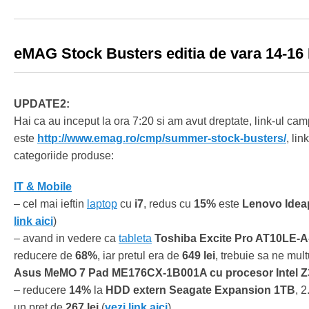
eMAG Stock Busters editia de vara 14-16 I
UPDATE2:
Hai ca au inceput la ora 7:20 si am avut dreptate, link-ul ca
este
http://www.emag.ro/cmp/summer-stock-busters/
, li
categoriide produse:
IT & Mobile
– cel mai ieftin
laptop
cu
i7
, redus cu
15%
este
Lenovo Idea
link aici
)
– avand in vedere ca
tableta
Toshiba Excite Pro AT10LE-A
reducere de
68%
, iar pretul era de
649 lei
, trebuie sa ne mu
Asus MeMO 7 Pad ME176CX-1B001A cu procesor Intel Z
– reducere
14%
la
HDD extern Seagate Expansion 1TB
, 
un pret de
267 lei
(
vezi link aici
)