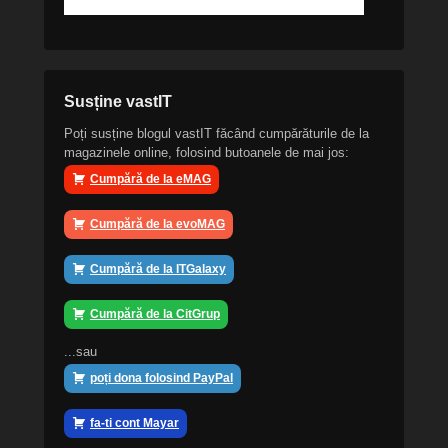
Susține vastIT
Poți susține blogul vastIT făcând cumpărăturile de la
magazinele online, folosind butoanele de mai jos:
Cumpără de la eMAG
Cumpără de la evoMAG
Cumpără de la ITGalaxy
Cumpără de la CitGrup
...sau
poți dona folosind PayPal
fa-ti cont Mayar