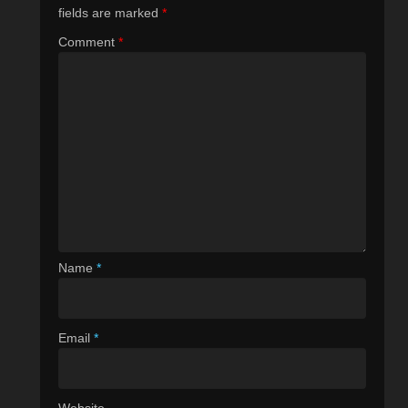
fields are marked
*
Comment
*
Name
*
Email
*