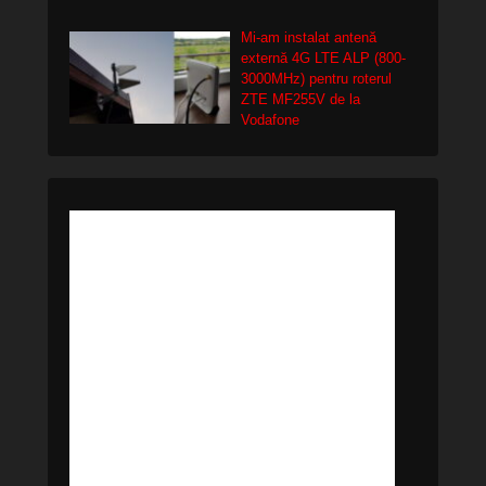
Mi-am instalat antenă
externă 4G LTE ALP (800-
3000MHz) pentru roterul
ZTE MF255V de la
Vodafone