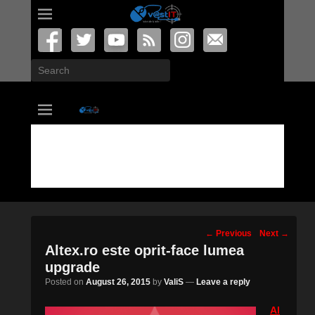
Search
vastIT.ro
Blog de Tehnologie
Post
←
Previous
Next
→
navigation
Altex.ro este oprit-face lumea
upgrade
Posted on
August 26, 2015
by
ValiS
—
Leave a reply
Al