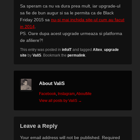
Sa speram ca nu va dura prea mult, iar upgrade-ul
sa fie de bun augur si sa le permita ca de Black
Friday 2015 sa
nu-si mai inchida site-ul cum au facut
in 2014
.
PS. Oare dupa acest upgrade urmeaza si platforma
de afiliere?!
This entry was posted in
infoIT
and tagged
Altex
,
upgrade
site
by
ValiS
. Bookmark the
permalink
.
About ValiS
Facebook
,
Instagram
,
AboutMe
View all posts by ValiS
→
Leave a Reply
Your email address will not be published.
Required