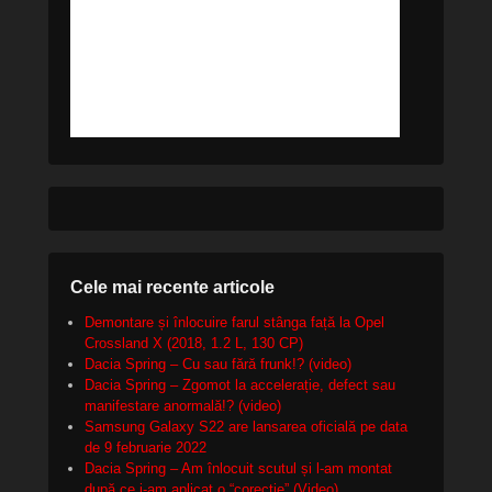
Cele mai recente articole
Demontare și înlocuire farul stânga față la Opel
Crossland X (2018, 1.2 L, 130 CP)
Dacia Spring – Cu sau fără frunk!? (video)
Dacia Spring – Zgomot la accelerație, defect sau
manifestare anormală!? (video)
Samsung Galaxy S22 are lansarea oficială pe data
de 9 februarie 2022
Dacia Spring – Am înlocuit scutul și l-am montat
după ce i-am aplicat o “corecție” (Video)