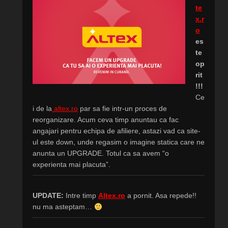
te
x.r
o
es
te
op
rit
!!!
Ce
i de la
altex.ro
par sa fie intr-un proces de
reorganizare. Acum ceva timp anuntau ca fac
angajari pentru echipa de afiliere, astazi vad ca site-
ul este down, unde regasim o imagine statica care ne
anunta un UPGRADE. Totul ca sa avem “o
experienta mai placuta”.
UPDATE:
Intre timp
Altex.ro
a pornit. Asa repede!!
nu ma asteptam…